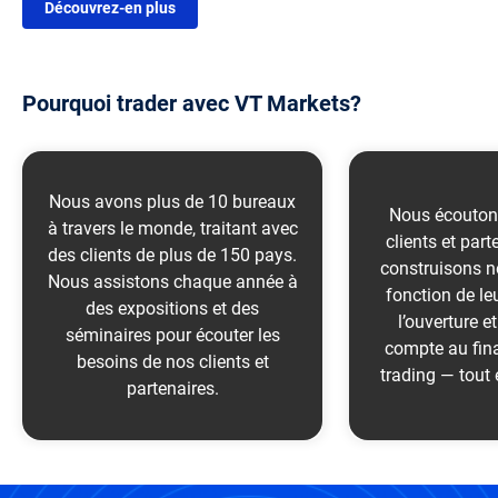
Découvrez-en plus
Pourquoi trader avec VT Markets?
Nous avons plus de 10 bureaux
Nous écouton
à travers le monde, traitant avec
clients et part
des clients de plus de 150 pays.
construisons n
Nous assistons chaque année à
fonction de le
des expositions et des
l’ouverture e
Reconnu mondialement
Facile à
séminaires pour écouter les
compte au fin
besoins de nos clients et
more >
mo
trading — tout 
partenaires.