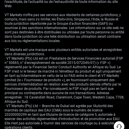
l'exactitude, de l'actualité ou de l'exhaustivité de toute information du site
Web.
VT Markets n'offre pas ses services aux résidents de certaines juridictions, y
compris, mais sans s'y limiter, les États-Unis, Singapour, l'Inde, la Russie et
toute juridiction répertoriée par le Groupe d'action financière (GAFI) ou
soumise à des sanctions internationales. Les informations sur ce site web ne
sont pas destinées à être distribuées ou utilisées par toute personne ou entité
dans toute juridiction où une telle distribution ou utilisation serait contraire
aux lois ou réglementations locales.
VT Markets est une marque avec plusieurs entités autorisées et enregistrées
dans diverses juridictions.
· VT Markets (Pty) Ltd est un Prestataire de Services Financiers autorisé (FSP
n° 50865, n° d’enregistrement de société 2015/072049/07) (« FSP »)
réglementé par la Financial Sector Conduct Authority en Afrique du Sud. Le
FSP n’est ni le teneur de marché ni l’émetteur du produit et agit uniquement
en tant qu’intermédiaire en vertu de la loi FAIS entre le client et VT Markets
Limited (le « Fournisseur de produits »), en fournissant uniquement des
services d’intermédiation en relation avec des produits dérivés offerts par le
Fournisseur de produits. Par conséquent, le FSP n’agit pas en tant que
principal ou contrepartie dans aucune de vos transactions. Adresse
enregistrée : 18 Cavendish Road, Claremont, Cape Town, Western Cape, 7708,
Afrique du Sud.
· VT Markets (Pty) Ltd – Branche de Dubaï est agréée par l'Autorité des
marchés de capitaux des EAU (CMA) sous le numéro de licence
20200000299 en tant que titulaire de licence de catégorie 5, autorisée à
exercer des activités réglementées d'introduction et de promotion aux EAU.
Elle n'est pas autorisée à fournir des services de courtage ou à exécuter des
opérations clients.