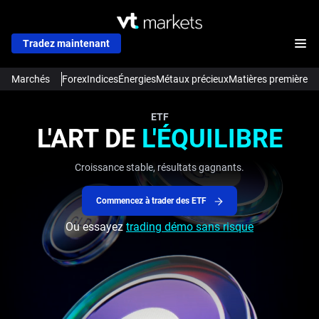
Tradez maintenant
Marchés
Forex
Indices
Énergies
Métaux précieux
Matières premières 
ETF
L'ART DE
L'ÉQUILIBRE
Croissance stable, résultats gagnants.
Commencez à trader des ETF
Ou essayez
trading démo sans risque