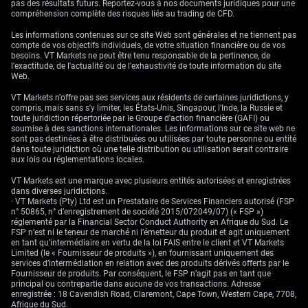
pas des résultats futurs. Reportez-vous à nos documents juridiques pour une
compréhension complète des risques liés au trading de CFD.
Les informations contenues sur ce site Web sont générales et ne tiennent pas
compte de vos objectifs individuels, de votre situation financière ou de vos
besoins. VT Markets ne peut être tenu responsable de la pertinence, de
l'exactitude, de l'actualité ou de l'exhaustivité de toute information du site
Web.
VT Markets n'offre pas ses services aux résidents de certaines juridictions, y
compris, mais sans s'y limiter, les États-Unis, Singapour, l'Inde, la Russie et
toute juridiction répertoriée par le Groupe d'action financière (GAFI) ou
soumise à des sanctions internationales. Les informations sur ce site web ne
sont pas destinées à être distribuées ou utilisées par toute personne ou entité
dans toute juridiction où une telle distribution ou utilisation serait contraire
aux lois ou réglementations locales.
VT Markets est une marque avec plusieurs entités autorisées et enregistrées
dans diverses juridictions.
· VT Markets (Pty) Ltd est un Prestataire de Services Financiers autorisé (FSP
n° 50865, n° d’enregistrement de société 2015/072049/07) (« FSP »)
réglementé par la Financial Sector Conduct Authority en Afrique du Sud. Le
FSP n’est ni le teneur de marché ni l’émetteur du produit et agit uniquement
en tant qu’intermédiaire en vertu de la loi FAIS entre le client et VT Markets
Limited (le « Fournisseur de produits »), en fournissant uniquement des
services d’intermédiation en relation avec des produits dérivés offerts par le
Fournisseur de produits. Par conséquent, le FSP n’agit pas en tant que
principal ou contrepartie dans aucune de vos transactions. Adresse
enregistrée : 18 Cavendish Road, Claremont, Cape Town, Western Cape, 7708,
Afrique du Sud.