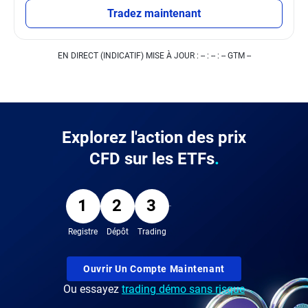
Tradez maintenant
EN DIRECT (INDICATIF) MISE À JOUR :
-- : -- : -- GTM --
Explorez l'action des prix
CFD sur les ETFs
.
1
2
3
Registre
Dépôt
Trading
Ouvrir Un Compte Maintenant
Ou essayez
trading démo sans risque