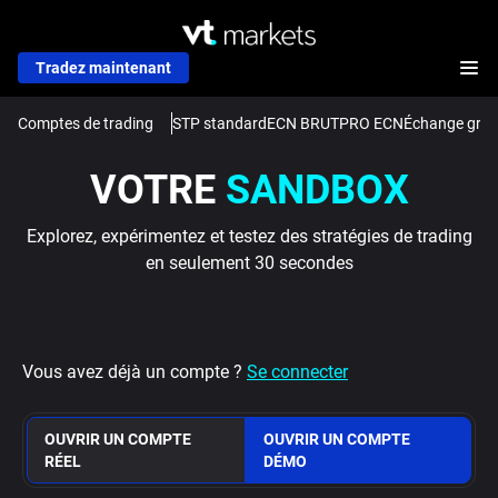
Tradez maintenant
Comptes de trading
STP standard
ECN BRUT
PRO ECN
Échange grat
VOTRE
SANDBOX
Explorez, expérimentez et testez des stratégies de trading
en seulement 30 secondes
Vous avez déjà un compte ?
Se connecter
OUVRIR UN COMPTE
OUVRIR UN COMPTE
RÉEL
DÉMO