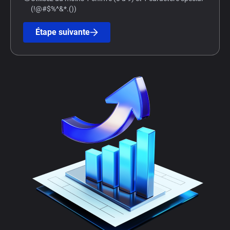
(!@#$%^&*.())
Étape suivante