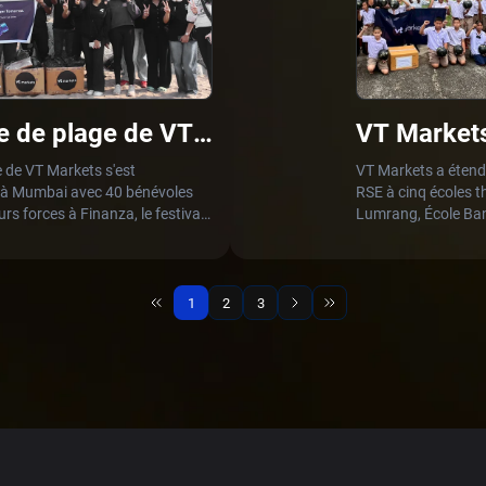
ge de plage de VT
VT Markets
football a
 de VT Markets s'est
VT Markets a étendu
a à Mumbai avec 40 bénévoles
RSE à cinq écoles 
urs forces à Finanza, le festival
Lumrang, École Ba
 du collège Mithibai. Pendant le
Rai Charoen, et Éco
ts ont travaillé aux côtés des
en Asie du Sud-Est,
ne grande quantité de débris,
que le progrès est l
estaurer des parties plus
1
2
3