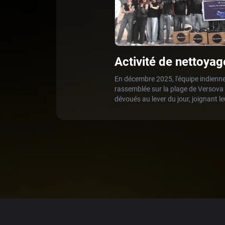
Activité de nettoya
Markets en Inde
En décembre 2025, l'équipe indienne
rassemblée sur la plage de Versov
dévoués au lever du jour, joignant le
de la finance et de l'entrepreneuriat
nettoyage, les employés de VT Marke
bénévoles de Finanza pour enlever u
nettoyer les déchets accumulés et r
propres de la plage et des environs.