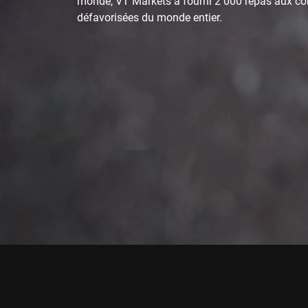
monde, VT Markets a fourni 2 000 repas aux 
défavorisées du monde entier.