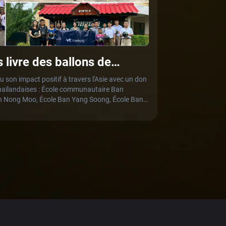
 livre des ballons de
ux écoles en Thaïlande
 son impact positif à travers l'Asie avec un don
thaïlandaises : École communautaire Ban
n Nong Moo, École Ban Yang Soong, École Ban
le Thairath Wittaya 21, renforçant son initiative
 l'autonomisation des jeunes, et la conviction
e plus fort lorsqu'il est partagé mondialement.