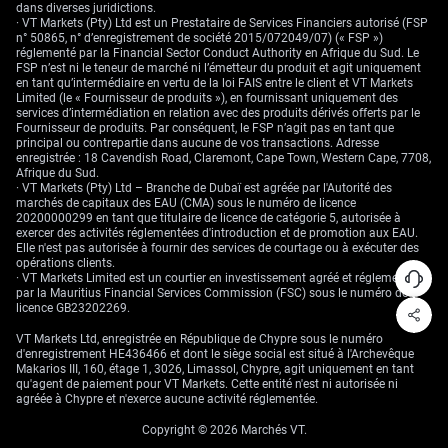
dans diverses juridictions.
· VT Markets (Pty) Ltd est un Prestataire de Services Financiers autorisé (FSP
n° 50865, n° d’enregistrement de société 2015/072049/07) (« FSP »)
réglementé par la Financial Sector Conduct Authority en Afrique du Sud. Le
FSP n’est ni le teneur de marché ni l’émetteur du produit et agit uniquement
en tant qu’intermédiaire en vertu de la loi FAIS entre le client et VT Markets
Limited (le « Fournisseur de produits »), en fournissant uniquement des
services d’intermédiation en relation avec des produits dérivés offerts par le
Fournisseur de produits. Par conséquent, le FSP n’agit pas en tant que
principal ou contrepartie dans aucune de vos transactions. Adresse
enregistrée : 18 Cavendish Road, Claremont, Cape Town, Western Cape, 7708,
Afrique du Sud.
· VT Markets (Pty) Ltd – Branche de Dubaï est agréée par l'Autorité des
marchés de capitaux des EAU (CMA) sous le numéro de licence
20200000299 en tant que titulaire de licence de catégorie 5, autorisée à
exercer des activités réglementées d'introduction et de promotion aux EAU.
Elle n'est pas autorisée à fournir des services de courtage ou à exécuter des
opérations clients.
· VT Markets Limited est un courtier en investissement agréé et réglementé
par la Mauritius Financial Services Commission (FSC) sous le numéro de
licence GB23202269.
VT Markets Ltd, enregistrée en République de Chypre sous le numéro
d'enregistrement HE436466 et dont le siège social est situé à l'Archevêque
Makarios III, 160, étage 1, 3026, Limassol, Chypre, agit uniquement en tant
qu'agent de paiement pour VT Markets. Cette entité n'est ni autorisée ni
agréée à Chypre et n'exerce aucune activité réglementée.
Copyright © 2026 Marchés VT.