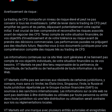
Pour les opérateurs qui jugent qu’il ne s’agit que d’un simple repli, la
vente de puts cash-secured avec un prix d’exercice proche du support clé
à 1,2900 peut constituer une manière attractive d’encaisser de la prime.
Avertissement de risque :
Cette stratégie est profitable si USD/SGD reste au-dessus de ce plancher
technique et psychologique significatif. En pratique, elle permet d’être
rémunéré pour attendre et voir si les acheteurs sur repli se manifestent,
Le trading de CFD comporte un niveau de risque élevé et peut ne pas
comme anticipé.
convenir à tous les investisseurs. L'effet de levier dans le trading de CFD peut
amplifier les gains et les pertes, dépassant potentiellement votre capital
initial. Il est crucial de bien comprendre et reconnaître les risques associés
La prudence reste de mise, car nous sommes en fin de deuxième
avant de négocier des CFD. Tenez compte de votre situation financière, de
trimestre, une période susceptible de perturber les schémas de
vos objectifs d’investissement et de votre tolérance au risque avant de
négociation habituels. Historiquement, nous avons observé
prendre des décisions commerciales. Les performances passées ne préjugent
d’importants flux de rapatriement vers le dollar singapourien à cette
pas des résultats futurs. Reportez-vous à nos documents juridiques pour une
période, ce qui peut temporairement renforcer le SGD. Cela pourrait, de
compréhension complète des risques liés au trading de CFD.
façon inattendue, pousser la paire à la baisse et l’amener à tester le
support de la moyenne mobile à 200 jours autour de 1,2840.
Les informations contenues sur ce site Web sont générales et ne tiennent pas
compte de vos objectifs individuels, de votre situation financière ou de vos
Nous surveillerons donc de près la résistance à 1,2980 ; une cassure
besoins. VT Markets ne peut être tenu responsable de la pertinence, de
nette au-dessus signalerait que la tendance haussière reprend le dessus.
l'exactitude, de l'actualité ou de l'exhaustivité de toute information du site
À l’inverse, une incapacité à préserver le support à 1,2940 indiquerait
Web.
qu’une correction plus profonde devient probable. Nos stratégies sur
dérivés à très court terme dépendront de la réaction des cours autour de
ces niveaux critiques dans les prochains jours.
VT Markets n'offre pas ses services aux résidents de certaines juridictions, y
compris, mais sans s'y limiter, les États-Unis, Singapour, l'Inde, la Russie et
toute juridiction répertoriée par le Groupe d'action financière (GAFI) ou
soumise à des sanctions internationales. Les informations sur ce site web ne
sont pas destinées à être distribuées ou utilisées par toute personne ou entité
dans toute juridiction où une telle distribution ou utilisation serait contraire
aux lois ou réglementations locales.
VT Markets est une marque avec plusieurs entités autorisées et enregistrées