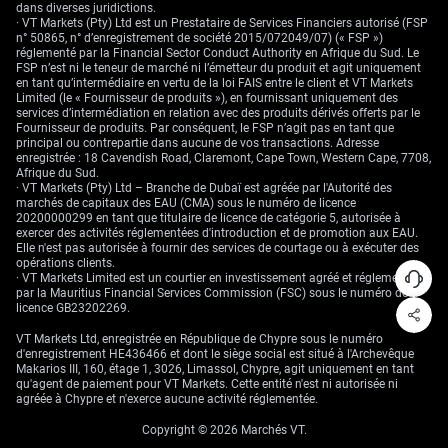
dans diverses juridictions.
· VT Markets (Pty) Ltd est un Prestataire de Services Financiers autorisé (FSP
n° 50865, n° d’enregistrement de société 2015/072049/07) (« FSP »)
réglementé par la Financial Sector Conduct Authority en Afrique du Sud. Le
FSP n’est ni le teneur de marché ni l’émetteur du produit et agit uniquement
en tant qu’intermédiaire en vertu de la loi FAIS entre le client et VT Markets
Limited (le « Fournisseur de produits »), en fournissant uniquement des
services d’intermédiation en relation avec des produits dérivés offerts par le
Fournisseur de produits. Par conséquent, le FSP n’agit pas en tant que
principal ou contrepartie dans aucune de vos transactions. Adresse
enregistrée : 18 Cavendish Road, Claremont, Cape Town, Western Cape, 7708,
Afrique du Sud.
· VT Markets (Pty) Ltd – Branche de Dubaï est agréée par l'Autorité des
marchés de capitaux des EAU (CMA) sous le numéro de licence
20200000299 en tant que titulaire de licence de catégorie 5, autorisée à
exercer des activités réglementées d'introduction et de promotion aux EAU.
Elle n'est pas autorisée à fournir des services de courtage ou à exécuter des
opérations clients.
· VT Markets Limited est un courtier en investissement agréé et réglementé
par la Mauritius Financial Services Commission (FSC) sous le numéro de
licence GB23202269.
VT Markets Ltd, enregistrée en République de Chypre sous le numéro
d'enregistrement HE436466 et dont le siège social est situé à l'Archevêque
Makarios III, 160, étage 1, 3026, Limassol, Chypre, agit uniquement en tant
qu'agent de paiement pour VT Markets. Cette entité n'est ni autorisée ni
agréée à Chypre et n'exerce aucune activité réglementée.
Copyright © 2026 Marchés VT.