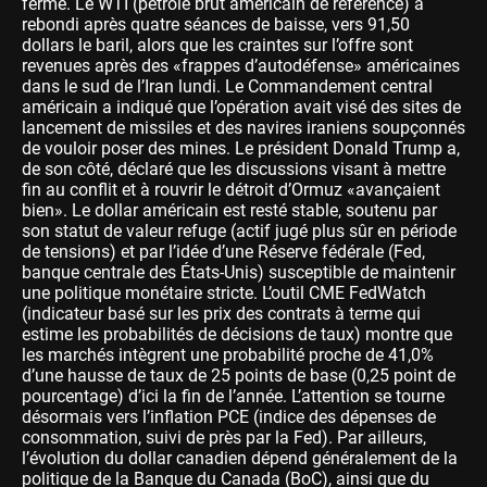
ferme. Le WTI (pétrole brut américain de référence) a
rebondi après quatre séances de baisse, vers 91,50
dollars le baril, alors que les craintes sur l’offre sont
revenues après des «frappes d’autodéfense» américaines
dans le sud de l’Iran lundi. Le Commandement central
américain a indiqué que l’opération avait visé des sites de
lancement de missiles et des navires iraniens soupçonnés
de vouloir poser des mines. Le président Donald Trump a,
de son côté, déclaré que les discussions visant à mettre
fin au conflit et à rouvrir le détroit d’Ormuz «avançaient
bien». Le dollar américain est resté stable, soutenu par
son statut de valeur refuge (actif jugé plus sûr en période
de tensions) et par l’idée d’une Réserve fédérale (Fed,
banque centrale des États-Unis) susceptible de maintenir
une politique monétaire stricte. L’outil CME FedWatch
(indicateur basé sur les prix des contrats à terme qui
estime les probabilités de décisions de taux) montre que
les marchés intègrent une probabilité proche de 41,0%
d’une hausse de taux de 25 points de base (0,25 point de
pourcentage) d’ici la fin de l’année. L’attention se tourne
désormais vers l’inflation PCE (indice des dépenses de
consommation, suivi de près par la Fed). Par ailleurs,
l’évolution du dollar canadien dépend généralement de la
politique de la Banque du Canada (BoC), ainsi que du