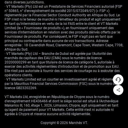
craintes de ralentissement, alors que l’inflation reste au-
dans diverses juridictions.
dessus de la zone visée. Cet écart de politique monétaire
· VT Markets (Pty) Ltd est un Prestataire de Services Financiers autorisé (FSP
n° 50865, n° d’enregistrement de société 2015/072049/07) (« FSP »)
— une Fed potentiellement plus offensive face à une BoC
réglementé par la Financial Sector Conduct Authority en Afrique du Sud. Le
plus attentiste — favorise un USD/CAD plus élevé.
FSP n’est ni le teneur de marché ni l’émetteur du produit et agit uniquement
Considérations de
en tant qu’intermédiaire en vertu de la loi FAIS entre le client et VT Markets
Limited (le « Fournisseur de produits »), en fournissant uniquement des
services d’intermédiation en relation avec des produits dérivés offerts par le
stratégie et principaux
Fournisseur de produits. Par conséquent, le FSP n’agit pas en tant que
principal ou contrepartie dans aucune de vos transactions. Adresse
enregistrée : 18 Cavendish Road, Claremont, Cape Town, Western Cape, 7708,
risques
Afrique du Sud.
· VT Markets (Pty) Ltd – Branche de Dubaï est agréée par l'Autorité des
marchés de capitaux des EAU (CMA) sous le numéro de licence
20200000299 en tant que titulaire de licence de catégorie 5, autorisée à
exercer des activités réglementées d'introduction et de promotion aux EAU.
Compte tenu de ce contexte, une poursuite de la hausse
Elle n'est pas autorisée à fournir des services de courtage ou à exécuter des
de l’USD/CAD reste un scénario possible dans les
opérations clients.
prochaines semaines. Les risques principaux viennent du
· VT Markets Limited est un courtier en investissement agréé et réglementé
par la Mauritius Financial Services Commission (FSC) sous le numéro de
pétrole et de la géopolitique. Une désescalade rapide ou
licence GB23202269.
un bond du WTI au-delà de 95 dollars le baril pourrait
renforcer rapidement le dollar canadien. Dans ce cadre,
VT Markets Ltd, enregistrée en République de Chypre sous le numéro
l’usage d’ordres stop-loss (seuils de vente automatiques
d'enregistrement HE436466 et dont le siège social est situé à l'Archevêque
Makarios III, 160, étage 1, 3026, Limassol, Chypre, agit uniquement en tant
pour limiter les pertes) ou d’options de protection peut
qu'agent de paiement pour VT Markets. Cette entité n'est ni autorisée ni
aider à gérer un retournement.
agréée à Chypre et n'exerce aucune activité réglementée.
Commencez à trader maintenant – Cliquez
ici
pour créer votre vrai
Copyright © 2026 Marchés VT.
compte VT Markets