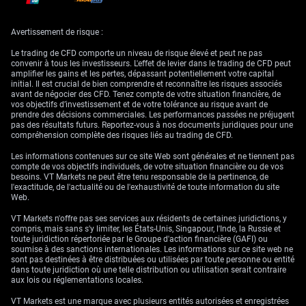
Autrement dit, la demande de valeur refuge domine
actuellement sur cette paire. La force du dollar repose sur
Avertissement de risque :
deux facteurs: les tensions géopolitiques et l’anticipation
d’une Fed plus stricte (souvent qualifiée de «hawkish»,
Le trading de CFD comporte un niveau de risque élevé et peut ne pas
c’est-à-dire davantage encline à relever les taux pour
convenir à tous les investisseurs. L'effet de levier dans le trading de CFD peut
amplifier les gains et les pertes, dépassant potentiellement votre capital
freiner l’inflation). Les attentes d’une nouvelle hausse de
initial. Il est crucial de bien comprendre et reconnaître les risques associés
taux d’ici la fin de l’année se renforcent. L’indice du dollar
avant de négocier des CFD. Tenez compte de votre situation financière, de
(DXY, mesure du billet vert face à un panier de grandes
vos objectifs d’investissement et de votre tolérance au risque avant de
monnaies) l’illustre, avec un récent sommet de six mois à
prendre des décisions commerciales. Les performances passées ne préjugent
pas des résultats futurs. Reportez-vous à nos documents juridiques pour une
106,50, les investisseurs cherchant des actifs jugés plus
compréhension complète des risques liés au trading de CFD.
sûrs. Les prochaines données d’inflation PCE aux États-
Unis seront déterminantes pour la trajectoire de la Fed.
Les informations contenues sur ce site Web sont générales et ne tiennent pas
Les chiffres récents montrent que le PCE «core» (inflation
compte de vos objectifs individuels, de votre situation financière ou de vos
besoins. VT Markets ne peut être tenu responsable de la pertinence, de
sous-jacente, hors énergie et alimentation, plus stable)
l'exactitude, de l'actualité ou de l'exhaustivité de toute information du site
reste au-dessus de l’objectif de 2% de la Fed. Le CME
Web.
FedWatch indique désormais une probabilité de 45%
d’une hausse de taux d’ici septembre, contre 41% la
VT Markets n'offre pas ses services aux résidents de certaines juridictions, y
compris, mais sans s'y limiter, les États-Unis, Singapour, l'Inde, la Russie et
semaine dernière. Une inflation plus élevée que prévu
toute juridiction répertoriée par le Groupe d'action financière (GAFI) ou
renforcerait les anticipations de politique stricte et tirerait
soumise à des sanctions internationales. Les informations sur ce site web ne
le dollar à la hausse. Au Canada, le contexte apparaît plus
sont pas destinées à être distribuées ou utilisées par toute personne ou entité
prudent, ce qui limite le potentiel du dollar canadien. La
dans toute juridiction où une telle distribution ou utilisation serait contraire
aux lois ou réglementations locales.
Banque du Canada a maintenu son taux directeur (taux
de référence pour l’économie) à 4,5% en raison des
VT Markets est une marque avec plusieurs entités autorisées et enregistrées