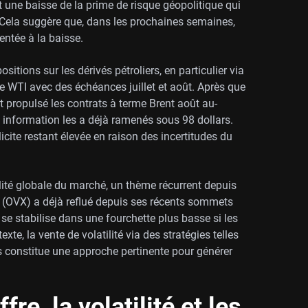
t une baisse de la prime de risque géopolitique qui
 Cela suggère que, dans les prochaines semaines,
ientée à la baisse.
itions sur les dérivés pétroliers, en particulier via
t le WTI avec des échéances juillet et août. Après que
t propulsé les contrats à terme Brent août au-
e information les a déjà ramenés sous 98 dollars.
icite restant élevée en raison des incertitudes du
lité globale du marché, un thème récurrent depuis
ole (OVX) a déjà reflué depuis ses récents sommets
 se stabilise dans une fourchette plus basse si les
te, la vente de volatilité via des stratégies telles
rs constitue une approche pertinente pour générer
fre, la volatilité et les