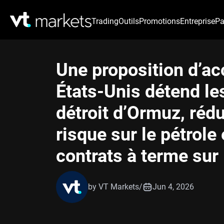
Trading
Outils
Promotions
Entreprise
Pa
Une proposition d’acc
États-Unis détend le
détroit d’Ormuz, rédu
risque sur le pétrole
contrats à terme sur 
by VT Markets
/
Jun 4, 2026