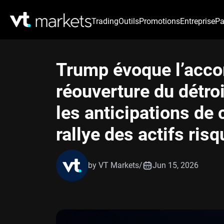
Trading
Outils
Promotions
Entreprise
Pa
Trump évoque l’accord
réouverture du détro
les anticipations de 
rallye des actifs ris
by VT Markets
/
Jun 15, 2026