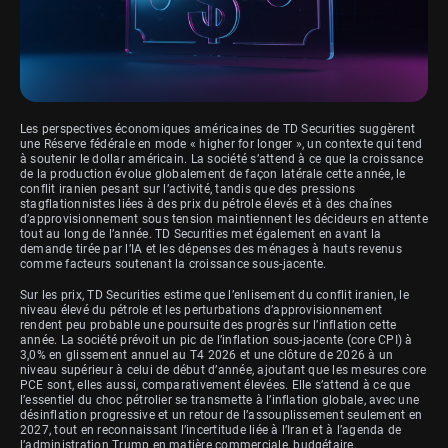
Les perspectives économiques américaines de TD Securities suggèrent
une Réserve fédérale en mode « higher for longer », un contexte qui tend
à soutenir le dollar américain. La société s’attend à ce que la croissance
de la production évolue globalement de façon latérale cette année, le
conflit iranien pesant sur l’activité, tandis que des pressions
stagflationnistes liées à des prix du pétrole élevés et à des chaînes
d’approvisionnement sous tension maintiennent les décideurs en attente
tout au long de l’année. TD Securities met également en avant la
demande tirée par l’IA et les dépenses des ménages à hauts revenus
comme facteurs soutenant la croissance sous-jacente.
Sur les prix, TD Securities estime que l’enlisement du conflit iranien, le
niveau élevé du pétrole et les perturbations d’approvisionnement
rendent peu probable une poursuite des progrès sur l’inflation cette
année. La société prévoit un pic de l’inflation sous-jacente (core CPI) à
3,0% en glissement annuel au T4 2026 et une clôture de 2026 à un
niveau supérieur à celui de début d’année, ajoutant que les mesures core
PCE sont, elles aussi, comparativement élevées. Elle s’attend à ce que
l’essentiel du choc pétrolier se transmette à l’inflation globale, avec une
désinflation progressive et un retour de l’assouplissement seulement en
2027, tout en reconnaissant l’incertitude liée à l’Iran et à l’agenda de
l’administration Trump en matière commerciale, budgétaire,