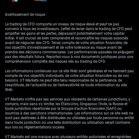
niveau obstinément élevé, surprenant les analystes qui espéraient un
nouveau refroidissement. Il est dès lors très improbable que la Fed
envisage un assouplissement monétaire de sitôt. Nous pensons même
Avertissement de risque :
que l’inflation sous-jacente remontera vers 3,0% d’ici la fin de l’année.
Le trading de CFD comporte un niveau de risque élevé et peut ne pas
Stratégies de marché et
convenir à tous les investisseurs. L'effet de levier dans le trading de CFD peut
amplifier les gains et les pertes, dépassant potentiellement votre capital
initial. Il est crucial de bien comprendre et reconnaître les risques associés
parallèles historiques
avant de négocier des CFD. Tenez compte de votre situation financière, de
vos objectifs d’investissement et de votre tolérance au risque avant de
prendre des décisions commerciales. Les performances passées ne préjugent
pas des résultats futurs. Reportez-vous à nos documents juridiques pour une
compréhension complète des risques liés au trading de CFD.
Pour les traders de dérivés, cela plaide pour des stratégies profitant d’un
dollar fort et d’une volatilité persistante des taux d’intérêt. Nous
Les informations contenues sur ce site Web sont générales et ne tiennent pas
envisageons des positions longues sur l’indice du dollar américain
compte de vos objectifs individuels, de votre situation financière ou de vos
(DXY), déjà proche de 106,50, via des contrats à terme ou des options
besoins. VT Markets ne peut être tenu responsable de la pertinence, de
d’achat (calls). Parallèlement, nous voyons de la valeur dans des
l'exactitude, de l'actualité ou de l'exhaustivité de toute information du site
options pariant contre des baisses de taux significatives, par exemple en
Web.
achetant des options de vente (puts) sur des futures sur Treasuries.
VT Markets n'offre pas ses services aux résidents de certaines juridictions, y
Historiquement, les périodes de tensions géopolitiques et de prix élevés
compris, mais sans s'y limiter, les États-Unis, Singapour, l'Inde, la Russie et
de l’énergie, comme à la fin des années 1970, ont conduit à des phases
toute juridiction répertoriée par le Groupe d'action financière (GAFI) ou
prolongées de force du dollar et de taux élevés. Nous anticipons une
soumise à des sanctions internationales. Les informations sur ce site web ne
dynamique similaire, où la volatilité restera une caractéristique clé du
sont pas destinées à être distribuées ou utilisées par toute personne ou entité
marché. Dans cette optique, conserver des positions longues en
dans toute juridiction où une telle distribution ou utilisation serait contraire
volatilité, notamment via des calls sur le VIX, pourrait constituer une
aux lois ou réglementations locales.
couverture utile contre toute escalade soudaine.
VT Markets est une marque avec plusieurs entités autorisées et enregistrées