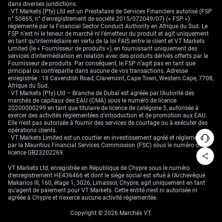
dans diverses juridictions.
· VT Markets (Pty) Ltd est un Prestataire de Services Financiers autorisé (FSP
n° 50865, n° d’enregistrement de société 2015/072049/07) (« FSP »)
réglementé par la Financial Sector Conduct Authority en Afrique du Sud. Le
FSP n’est ni le teneur de marché ni l’émetteur du produit et agit uniquement
en tant qu’intermédiaire en vertu de la loi FAIS entre le client et VT Markets
Limited (le « Fournisseur de produits »), en fournissant uniquement des
services d’intermédiation en relation avec des produits dérivés offerts par le
Fournisseur de produits. Par conséquent, le FSP n’agit pas en tant que
principal ou contrepartie dans aucune de vos transactions. Adresse
enregistrée : 18 Cavendish Road, Claremont, Cape Town, Western Cape, 7708,
Afrique du Sud.
· VT Markets (Pty) Ltd – Branche de Dubaï est agréée par l'Autorité des
marchés de capitaux des EAU (CMA) sous le numéro de licence
20200000299 en tant que titulaire de licence de catégorie 5, autorisée à
exercer des activités réglementées d'introduction et de promotion aux EAU.
Elle n'est pas autorisée à fournir des services de courtage ou à exécuter des
opérations clients.
· VT Markets Limited est un courtier en investissement agréé et réglementé
par la Mauritius Financial Services Commission (FSC) sous le numéro de
licence GB23202269.
VT Markets Ltd, enregistrée en République de Chypre sous le numéro
d'enregistrement HE436466 et dont le siège social est situé à l'Archevêque
Makarios III, 160, étage 1, 3026, Limassol, Chypre, agit uniquement en tant
qu'agent de paiement pour VT Markets. Cette entité n'est ni autorisée ni
agréée à Chypre et n'exerce aucune activité réglementée.
Copyright © 2026 Marchés VT.