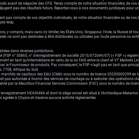
ssociés avant de négocier des CFD. Tenez compte de votre situation financière, de vos 
jugent pas des résultats futurs. Reportez-vous à nos documents juridiques pour u
nt pas compte de vos objectifs individuels, de votre situation financière ou de vos 
 site Web.
ns, y compris, mais sans s'y limiter, les États-Unis, Singapour, l'Inde, la Russie et to
eb ne sont pas destinées à être distribuées ou utilisées par toute personne ou entité 
trées dans diverses juridictions.
risé (FSP n° 50865, n° d’enregistrement de société 2015/072049/07) (« FSP ») réglem
ement en tant qu’intermédiaire en vertu de la loi FAIS entre le client et VT Markets L
s par le Fournisseur de produits. Par conséquent, le FSP n’agit pas en tant que prin
, 7708, Afrique du Sud.
es marchés de capitaux des EAU (CMA) sous le numéro de licence 20200000299 en tant 
st pas autorisée à fournir des services de courtage ou à exécuter des opérations cli
ementé par la Mauritius Financial Services Commission (FSC) sous le numéro de lic
enregistrement HE436466 et dont le siège social est situé à l'Archevêque Makarios I
ni agréée à Chypre et n'exerce aucune activité réglementée.