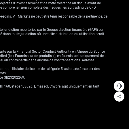
objectifs d’investissement et de votre tolérance au risque avant de
ne compréhension complète des risques liés au trading de CFD.
besoins. VT Markets ne peut être tenu responsable de la pertinence, de
ute juridiction répertoriée par le Groupe d'action financière (GAFI) ou
dans toute juridiction où une telle distribution ou utilisation serait
enté par la Financial Sector Conduct Authority en Afrique du Sud. Le
imited (le « Fournisseur de produits »), en fournissant uniquement des
cipal ou contrepartie dans aucune de vos transactions. Adresse
que titulaire de licence de catégorie 5, autorisée à exercer des
ents.
ence GB23202269.
II, 160, étage 1, 3026, Limassol, Chypre, agit uniquement en tant
Discutez Immédiatement Avec Notre Équipe