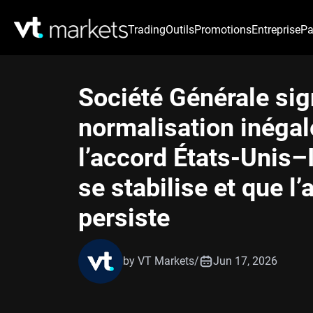
Trading
Outils
Promotions
Entreprise
Pa
Société Générale sig
normalisation inégal
l’accord États-Unis–I
se stabilise et que l’
persiste
by VT Markets
/
Jun 17, 2026