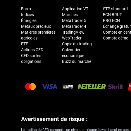
Forex
Application VT
STP standard
Indices
Marchés
ECN BRUT
Énergies
MétaTrader 5
PRO ECN
Métaux précieux
MétaTrader 4
Échange gratui
Matières premières
TradingView
Compte en cen
agricoles
WebTrader
Compte démo
ETF
Copie du trading
Actions CFD
Calendrier
CFD sur les
économique
obligations
Buzz du marché
Avertissement de risque :
Le trading de CFD comporte un niveau de risque élevé et peut ne pas con