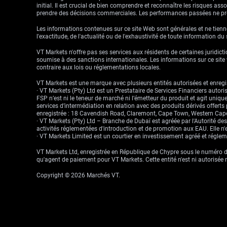
initial. Il est crucial de bien comprendre et reconnaître les risques a
prendre des décisions commerciales. Les performances passées ne pré
Les informations contenues sur ce site Web sont générales et ne tienne
l'exactitude, de l'actualité ou de l'exhaustivité de toute information du
VT Markets n'offre pas ses services aux résidents de certaines juridictio
soumise à des sanctions internationales. Les informations sur ce site w
contraire aux lois ou réglementations locales.
VT Markets est une marque avec plusieurs entités autorisées et enregis
· VT Markets (Pty) Ltd est un Prestataire de Services Financiers auto
FSP n’est ni le teneur de marché ni l’émetteur du produit et agit uniqu
services d’intermédiation en relation avec des produits dérivés offert
enregistrée : 18 Cavendish Road, Claremont, Cape Town, Western Cape
· VT Markets (Pty) Ltd – Branche de Dubaï est agréée par l'Autorité d
activités réglementées d'introduction et de promotion aux EAU. Elle n'e
· VT Markets Limited est un courtier en investissement agréé et régl
VT Markets Ltd, enregistrée en République de Chypre sous le numéro d'
qu'agent de paiement pour VT Markets. Cette entité n'est ni autorisée 
Copyright © 2026 Marchés VT.