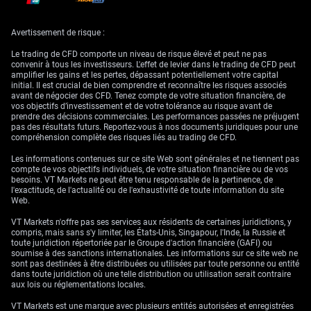
maximal.
Marchés physiques
Avertissement de risque :
tendus et implications de
Le trading de CFD comporte un niveau de risque élevé et peut ne pas
convenir à tous les investisseurs. L'effet de levier dans le trading de CFD peut
amplifier les gains et les pertes, dépassant potentiellement votre capital
trading
initial. Il est crucial de bien comprendre et reconnaître les risques associés
avant de négocier des CFD. Tenez compte de votre situation financière, de
vos objectifs d’investissement et de votre tolérance au risque avant de
prendre des décisions commerciales. Les performances passées ne préjugent
pas des résultats futurs. Reportez-vous à nos documents juridiques pour une
Les données du marché physique confortent cette posture offensive. Le
compréhension complète des risques liés au trading de CFD.
rapport hebdomadaire de l’AIE a fait état la semaine dernière d’un
déstockage mondial de plus de 25 millions de barils, et le suivi satellite
Les informations contenues sur ce site Web sont générales et ne tiennent pas
confirme que le trafic de tankers autour du cap de Bonne-Espérance a
compte de vos objectifs individuels, de votre situation financière ou de vos
augmenté de 400 %, ajoutant des semaines aux délais de livraison. Ce
besoins. VT Markets ne peut être tenu responsable de la pertinence, de
cauchemar logistique provoque une contrainte sévère et immédiate sur
l'exactitude, de l'actualité ou de l'exhaustivité de toute information du site
l’offre livrable, en particulier pour les raffineurs européens et asiatiques.
Web.
La situation rappelle fortement la hausse rapide des prix de 2008, mais
VT Markets n'offre pas ses services aux résidents de certaines juridictions, y
le déficit d’offre actuel est nettement plus grave et structurel. À l’époque,
compris, mais sans s'y limiter, les États-Unis, Singapour, l'Inde, la Russie et
les contrats à terme sur le Brent avaient progressé de plus de 40 % en
toute juridiction répertoriée par le Groupe d'action financière (GAFI) ou
quelques mois avant de culminer. Nous voyons un schéma similaire se
soumise à des sanctions internationales. Les informations sur ce site web ne
dessiner aujourd’hui, la destruction de la demande n’ayant pas encore
sont pas destinées à être distribuées ou utilisées par toute personne ou entité
été suffisante pour rééquilibrer le marché.
dans toute juridiction où une telle distribution ou utilisation serait contraire
aux lois ou réglementations locales.
Nous conserverons donc un biais haussier marqué pendant l’été. Nous
suivons de près des données économiques à haute fréquence, comme la
VT Markets est une marque avec plusieurs entités autorisées et enregistrées