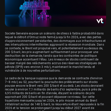
Societe Generale expose un scénario de stress à faible probabilité dans
lequel le détroit d’Ormuz reste fermé jusqu’à fin 2026, avec des pertes
d’approvisionnement persistantes, des dommages aux infrastructures et
des interruptions intermittentes aggravant la récession mondiale. Dans
ce contexte, le Brent est propulsé vers, et potentiellement au-dessus de,
200 $/baril, les prix augmentant suffisamment pour provoquer une
destruction de la demande, tandis que les contraintes de politique
économique accentuent l’étau. Les niveaux de stocks continuent de
baisser malgré des relâchements accrus des réserves stratégiques de
pétrole (SPR) vers environ 3 mb/j, maintenant le marché tendu et
vulnérable à de nouvelles perturbations.
Le cadre de la banque suppose que la demande se contracte d’environ
7–8 mb/j au S2, pourtant la poursuite des prélèvements sur stocks
pousse encore le Brent vers 200 $/baril et au-delà. Les stocks devraient
reculer à environ 7,1 milliards de barils d’ici septembre, puis à près de
6,95 milliards de barils en fin d’année, étayant le scénario de prix
approchant 200 $/baril et pouvant dépasser ce niveau. Sur cette
trajectoire mensuelle jusqu’en 2026, le prix moyen annuel du Brent
s’établirait autour de 148 $/baril, la réouverture étant repoussée à la fin
2026 et la tension se prolongeant jusqu’au début 2027 avant de