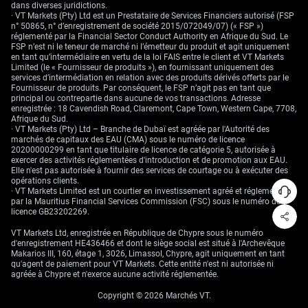
demande hebdomadaire d’essence et les chiffres de production
dans diverses juridictions.
industrielle, afin de détecter les premiers signes tangibles d’une
· VT Markets (Pty) Ltd est un Prestataire de Services Financiers autorisé (FSP
récession mondiale susceptible de plafonner le rallye des prix. Tant que
n° 50865, n° d’enregistrement de société 2015/072049/07) (« FSP »)
ces preuves n’apparaissent pas, chaque repli du marché doit être
réglementé par la Financial Sector Conduct Authority en Afrique du Sud. Le
considéré comme une opportunité d’achat.
FSP n’est ni le teneur de marché ni l’émetteur du produit et agit uniquement
en tant qu’intermédiaire en vertu de la loi FAIS entre le client et VT Markets
La courbe des contrats à terme se trouve en situation de backwardation
Limited (le « Fournisseur de produits »), en fournissant uniquement des
extrême, les échéances du mois en cours s’échangeant avec une prime
services d’intermédiation en relation avec des produits dérivés offerts par le
significative par rapport aux échéances plus lointaines. Cette structure
Fournisseur de produits. Par conséquent, le FSP n’agit pas en tant que
traduit une ruée désespérée vers des barils disponibles immédiatement.
principal ou contrepartie dans aucune de vos transactions. Adresse
Nous pouvons en tirer parti via des spreads calendaires, en vendant le
enregistrée : 18 Cavendish Road, Claremont, Cape Town, Western Cape, 7708,
contrat du premier mois et en achetant un contrat différé afin de capter
Afrique du Sud.
le rendement de roulement tant que la courbe demeure tendue.
· VT Markets (Pty) Ltd – Branche de Dubaï est agréée par l'Autorité des
marchés de capitaux des EAU (CMA) sous le numéro de licence
20200000299 en tant que titulaire de licence de catégorie 5, autorisée à
exercer des activités réglementées d'introduction et de promotion aux EAU.
Elle n'est pas autorisée à fournir des services de courtage ou à exécuter des
opérations clients.
· VT Markets Limited est un courtier en investissement agréé et réglementé
par la Mauritius Financial Services Commission (FSC) sous le numéro de
licence GB23202269.
VT Markets Ltd, enregistrée en République de Chypre sous le numéro
d'enregistrement HE436466 et dont le siège social est situé à l'Archevêque
Makarios III, 160, étage 1, 3026, Limassol, Chypre, agit uniquement en tant
qu'agent de paiement pour VT Markets. Cette entité n'est ni autorisée ni
agréée à Chypre et n'exerce aucune activité réglementée.
Copyright © 2026 Marchés VT.