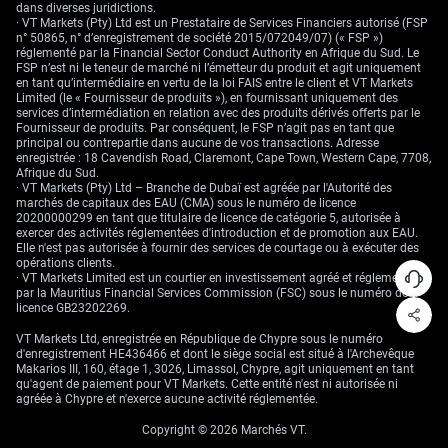
dans diverses juridictions.
à venir.
· VT Markets (Pty) Ltd est un Prestataire de Services Financiers autorisé (FSP
n° 50865, n° d’enregistrement de société 2015/072049/07) (« FSP »)
réglementé par la Financial Sector Conduct Authority en Afrique du Sud. Le
FSP n’est ni le teneur de marché ni l’émetteur du produit et agit uniquement
en tant qu’intermédiaire en vertu de la loi FAIS entre le client et VT Markets
Limited (le « Fournisseur de produits »), en fournissant uniquement des
services d’intermédiation en relation avec des produits dérivés offerts par le
Fournisseur de produits. Par conséquent, le FSP n’agit pas en tant que
principal ou contrepartie dans aucune de vos transactions. Adresse
enregistrée : 18 Cavendish Road, Claremont, Cape Town, Western Cape, 7708,
Afrique du Sud.
· VT Markets (Pty) Ltd – Branche de Dubaï est agréée par l'Autorité des
marchés de capitaux des EAU (CMA) sous le numéro de licence
20200000299 en tant que titulaire de licence de catégorie 5, autorisée à
exercer des activités réglementées d'introduction et de promotion aux EAU.
Elle n'est pas autorisée à fournir des services de courtage ou à exécuter des
opérations clients.
· VT Markets Limited est un courtier en investissement agréé et réglementé
par la Mauritius Financial Services Commission (FSC) sous le numéro de
licence GB23202269.
VT Markets Ltd, enregistrée en République de Chypre sous le numéro
d'enregistrement HE436466 et dont le siège social est situé à l'Archevêque
Makarios III, 160, étage 1, 3026, Limassol, Chypre, agit uniquement en tant
qu'agent de paiement pour VT Markets. Cette entité n'est ni autorisée ni
agréée à Chypre et n'exerce aucune activité réglementée.
Copyright © 2026 Marchés VT.