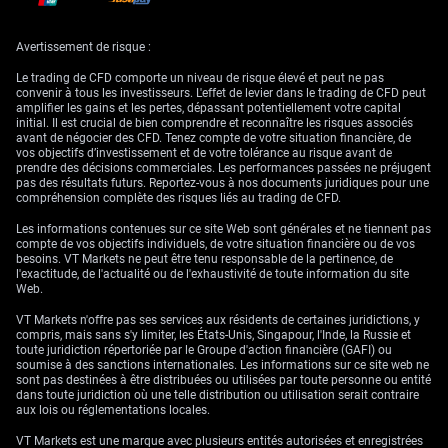
La BNS dispose de la flexibilité nécessaire pour agir, car l’inflation
Avertissement de risque :
domestique est restée contenue : les derniers chiffres de mai 2026 font
état d’un IPC de seulement 1,3%. Cela se situe largement dans la
Le trading de CFD comporte un niveau de risque élevé et peut ne pas
fourchette visée, ce qui lui donne le feu vert pour se concentrer sur le
convenir à tous les investisseurs. L'effet de levier dans le trading de CFD peut
taux de change. La récente vigueur du franc a été alimentée par la
amplifier les gains et les pertes, dépassant potentiellement votre capital
demande de valeur refuge dans un contexte de regain de tensions
initial. Il est crucial de bien comprendre et reconnaître les risques associés
géopolitiques dans le détroit d’Ormuz.
avant de négocier des CFD. Tenez compte de votre situation financière, de
vos objectifs d’investissement et de votre tolérance au risque avant de
Cette posture interventionniste est d’autant plus justifiée que les
prendre des décisions commerciales. Les performances passées ne préjugent
données conjoncturelles se dégradent. Les commandes à l’exportation
pas des résultats futurs. Reportez-vous à nos documents juridiques pour une
suisses au premier trimestre 2026 ont reculé de 0,5%, une tendance
compréhension complète des risques liés au trading de CFD.
probablement accentuée par la surévaluation de la devise. Un franc fort
renchérit les produits suisses à l’étranger, pénalisant un secteur
Les informations contenues sur ce site Web sont générales et ne tiennent pas
exportateur crucial pour le pays.
compte de vos objectifs individuels, de votre situation financière ou de vos
besoins. VT Markets ne peut être tenu responsable de la pertinence, de
Il faut se souvenir de l’historique d’interventions massives et décisives
l'exactitude, de l'actualité ou de l'exhaustivité de toute information du site
de la BNS, notamment l’arrimage du franc à l’euro entre 2011 et 2015.
Web.
Ce précédent montre qu’elle dispose à la fois de la volonté et de la
puissance financière nécessaires pour imposer les niveaux de change
VT Markets n'offre pas ses services aux résidents de certaines juridictions, y
qu’elle juge souhaitables. En conséquence, ses commentaires récents
compris, mais sans s'y limiter, les États-Unis, Singapour, l'Inde, la Russie et
doivent être considérés comme hautement crédibles.
toute juridiction répertoriée par le Groupe d'action financière (GAFI) ou
soumise à des sanctions internationales. Les informations sur ce site web ne
À l’avenir, l’attention se portera sur la prochaine évaluation de politique
sont pas destinées à être distribuées ou utilisées par toute personne ou entité
monétaire de la BNS, prévue le 18 juin 2026. Les opérateurs devront
dans toute juridiction où une telle distribution ou utilisation serait contraire
suivre de près le discours de la banque pour détecter d’éventuels
aux lois ou réglementations locales.
changements formels de sa politique, voire une baisse surprise des taux
destinée à affaiblir la devise. Cette réunion sera un rendez-vous clé
VT Markets est une marque avec plusieurs entités autorisées et enregistrées
susceptible de définir la fourchette de fluctuation du CHF pour les mois