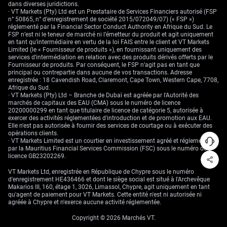
trimestre. Les opérateurs de produits dérivés devraient envisager l’achat
dans diverses juridictions.
d’options de vente (puts) sur l’EUR/USD avec des échéances septembre
· VT Markets (Pty) Ltd est un Prestataire de Services Financiers autorisé (FSP
2026 afin de tirer parti d’un mouvement potentiel vers notre prévision de
n° 50865, n° d’enregistrement de société 2015/072049/07) (« FSP »)
1,16. Cette stratégie offre un profil de risque défini pour profiter du recul
réglementé par la Financial Sector Conduct Authority en Afrique du Sud. Le
attendu de la paire de devises.
FSP n’est ni le teneur de marché ni l’émetteur du produit et agit uniquement
en tant qu’intermédiaire en vertu de la loi FAIS entre le client et VT Markets
Nous avons déjà observé cette dynamique, notamment lors de la crise
Limited (le « Fournisseur de produits »), en fournissant uniquement des
énergétique de 2022 en Europe. Le pic d’inflation qui en a résulté et les
services d’intermédiation en relation avec des produits dérivés offerts par le
craintes d’une récession profonde avaient fait passer l’EUR/USD sous la
Fournisseur de produits. Par conséquent, le FSP n’agit pas en tant que
parité pour la première fois en deux décennies. Ce précédent historique
principal ou contrepartie dans aucune de vos transactions. Adresse
montre à quelle vitesse le sentiment peut se retourner contre l’euro face
enregistrée : 18 Cavendish Road, Claremont, Cape Town, Western Cape, 7708,
à un choc énergétique sévère.
Afrique du Sud.
· VT Markets (Pty) Ltd – Branche de Dubaï est agréée par l'Autorité des
marchés de capitaux des EAU (CMA) sous le numéro de licence
20200000299 en tant que titulaire de licence de catégorie 5, autorisée à
exercer des activités réglementées d'introduction et de promotion aux EAU.
Elle n'est pas autorisée à fournir des services de courtage ou à exécuter des
opérations clients.
· VT Markets Limited est un courtier en investissement agréé et réglementé
par la Mauritius Financial Services Commission (FSC) sous le numéro de
licence GB23202269.
VT Markets Ltd, enregistrée en République de Chypre sous le numéro
d'enregistrement HE436466 et dont le siège social est situé à l'Archevêque
Makarios III, 160, étage 1, 3026, Limassol, Chypre, agit uniquement en tant
qu'agent de paiement pour VT Markets. Cette entité n'est ni autorisée ni
agréée à Chypre et n'exerce aucune activité réglementée.
Copyright © 2026 Marchés VT.