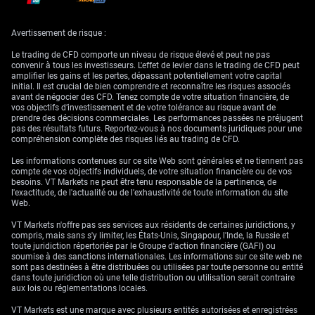
monétaire et
Avertissement de risque :
perspectives sur
Le trading de CFD comporte un niveau de risque élevé et peut ne pas
convenir à tous les investisseurs. L'effet de levier dans le trading de CFD peut
l’EUR/USD
amplifier les gains et les pertes, dépassant potentiellement votre capital
initial. Il est crucial de bien comprendre et reconnaître les risques associés
avant de négocier des CFD. Tenez compte de votre situation financière, de
vos objectifs d’investissement et de votre tolérance au risque avant de
prendre des décisions commerciales. Les performances passées ne préjugent
Les indicateurs de confiance envoient également des signaux d’alerte
pas des résultats futurs. Reportez-vous à nos documents juridiques pour une
sur le ralentissement économique. L’indice ZEW du sentiment
compréhension complète des risques liés au trading de CFD.
économique en Allemagne, un indicateur avancé clé, a enregistré ce
mois-ci un repli inattendu à 41,5, suggérant que les investisseurs se
Les informations contenues sur ce site Web sont générales et ne tiennent pas
préparent à des conditions plus difficiles. Cela concorde avec notre
compte de vos objectifs individuels, de votre situation financière ou de vos
analyse selon laquelle les projections actuelles de croissance de la BCE
besoins. VT Markets ne peut être tenu responsable de la pertinence, de
sont trop optimistes et qu’une révision à la baisse est imminente.
l'exactitude, de l'actualité ou de l'exhaustivité de toute information du site
Web.
Si les anticipations d’une hausse de taux de la BCE ont soutenu l’euro,
elles sont désormais largement intégrées par le marché. À l’inverse, les
VT Markets n'offre pas ses services aux résidents de certaines juridictions, y
États-Unis viennent de publier un nouveau chiffre solide sur l’emploi,
compris, mais sans s'y limiter, les États-Unis, Singapour, l'Inde, la Russie et
avec 265 000 créations d’emplois dans le rapport sur les non-farm
toute juridiction répertoriée par le Groupe d'action financière (GAFI) ou
payrolls, offrant à la Réserve fédérale davantage de latitude pour
soumise à des sanctions internationales. Les informations sur ce site web ne
maintenir sa politique actuelle. Cette divergence de politique monétaire
sont pas destinées à être distribuées ou utilisées par toute personne ou entité
devrait exercer une pression baissière sur la paire EUR/USD.
dans toute juridiction où une telle distribution ou utilisation serait contraire
aux lois ou réglementations locales.
Au vu de ces perspectives, nous voyons des opportunités de
positionnement en faveur d’un euro plus faible au cours du prochain
VT Markets est une marque avec plusieurs entités autorisées et enregistrées