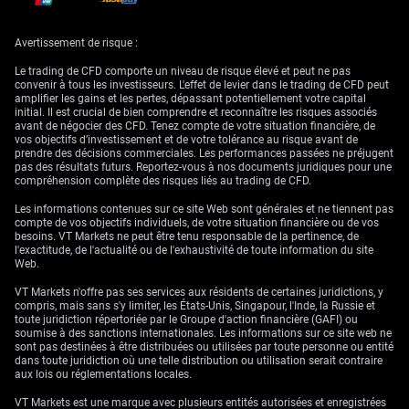
implications de trading
Avertissement de risque :
Dans les prochaines semaines, les opérateurs sur dérivés devraient
Le trading de CFD comporte un niveau de risque élevé et peut ne pas
envisager de se positionner sur une hausse des taux courts. Cela peut se
convenir à tous les investisseurs. L'effet de levier dans le trading de CFD peut
traduire par des positions vendeuses sur les contrats futures Euribor ou
amplifier les gains et les pertes, dépassant potentiellement votre capital
par la mise en place de swaps de taux payeur fixe. Le marché sous-
initial. Il est crucial de bien comprendre et reconnaître les risques associés
estime probablement l’ampleur totale des quatre hausses de taux que
avant de négocier des CFD. Tenez compte de votre situation financière, de
nous anticipons avant une pause de la banque centrale.
vos objectifs d’investissement et de votre tolérance au risque avant de
prendre des décisions commerciales. Les performances passées ne préjugent
Une BCE plus « hawkish » devrait également soutenir l’euro. Nous
pas des résultats futurs. Reportez-vous à nos documents juridiques pour une
voyons des opportunités pour se positionner sur un renforcement de
compréhension complète des risques liés au trading de CFD.
l’EUR face à des devises dont les banques centrales sont plus
accommodantes. L’achat d’options d’achat sur des paires comme
Les informations contenues sur ce site Web sont générales et ne tiennent pas
EUR/USD может offrir un moyen efficient en capital de tirer parti de
compte de vos objectifs individuels, de votre situation financière ou de vos
cette divergence attendue de politique monétaire.
besoins. VT Markets ne peut être tenu responsable de la pertinence, de
l'exactitude, de l'actualité ou de l'exhaustivité de toute information du site
Ce cycle de resserrement devrait peser sur les actions européennes à
Web.
mesure que les coûts d’emprunt augmentent. Les investisseurs peuvent
envisager de couvrir des portefeuilles longs ou d’initier des positions
VT Markets n'offre pas ses services aux résidents de certaines juridictions, y
vendeuses via des contrats futures sur indices, sur des références
compris, mais sans s'y limiter, les États-Unis, Singapour, l'Inde, la Russie et
comme l’Euro Stoxx 50. L’achat d’options de vente sur ces indices
toute juridiction répertoriée par le Groupe d'action financière (GAFI) ou
constitue une autre stratégie pour profiter d’une correction potentielle
soumise à des sanctions internationales. Les informations sur ce site web ne
des marchés.
sont pas destinées à être distribuées ou utilisées par toute personne ou entité
dans toute juridiction où une telle distribution ou utilisation serait contraire
L’environnement actuel rappelle la période 2005-2007, lorsque la BCE a
aux lois ou réglementations locales.
procédé à une série de hausses graduelles pour contrer la montée des
pressions sur les prix. Ce précédent historique suggère qu’un cycle de
VT Markets est une marque avec plusieurs entités autorisées et enregistrées
relèvement mesuré mais déterminé est sur le point de s’engager. Nous