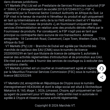
dans diverses juridictions.
estimons que quatre hausses constitueraient le mouvement initial pour
· VT Markets (Pty) Ltd est un Prestataire de Services Financiers autorisé (FSP
encadrer les négociations salariales et refroidir l’économie.
n° 50865, n° d’enregistrement de société 2015/072049/07) (« FSP »)
réglementé par la Financial Sector Conduct Authority en Afrique du Sud. Le
FSP n’est ni le teneur de marché ni l’émetteur du produit et agit uniquement
en tant qu’intermédiaire en vertu de la loi FAIS entre le client et VT Markets
Limited (le « Fournisseur de produits »), en fournissant uniquement des
services d’intermédiation en relation avec des produits dérivés offerts par le
Fournisseur de produits. Par conséquent, le FSP n’agit pas en tant que
principal ou contrepartie dans aucune de vos transactions. Adresse
enregistrée : 18 Cavendish Road, Claremont, Cape Town, Western Cape, 7708,
Afrique du Sud.
· VT Markets (Pty) Ltd – Branche de Dubaï est agréée par l'Autorité des
marchés de capitaux des EAU (CMA) sous le numéro de licence
20200000299 en tant que titulaire de licence de catégorie 5, autorisée à
exercer des activités réglementées d'introduction et de promotion aux EAU.
Elle n'est pas autorisée à fournir des services de courtage ou à exécuter des
opérations clients.
· VT Markets Limited est un courtier en investissement agréé et réglementé
par la Mauritius Financial Services Commission (FSC) sous le numéro de
licence GB23202269.
VT Markets Ltd, enregistrée en République de Chypre sous le numéro
d'enregistrement HE436466 et dont le siège social est situé à l'Archevêque
Makarios III, 160, étage 1, 3026, Limassol, Chypre, agit uniquement en tant
qu'agent de paiement pour VT Markets. Cette entité n'est ni autorisée ni
agréée à Chypre et n'exerce aucune activité réglementée.
Copyright © 2026 Marchés VT.