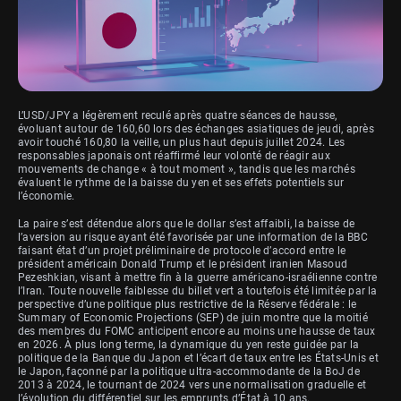
L’USD/JPY a légèrement reculé après quatre séances de hausse,
évoluant autour de 160,60 lors des échanges asiatiques de jeudi, après
avoir touché 160,80 la veille, un plus haut depuis juillet 2024. Les
responsables japonais ont réaffirmé leur volonté de réagir aux
mouvements de change « à tout moment », tandis que les marchés
évaluent le rythme de la baisse du yen et ses effets potentiels sur
l’économie.
La paire s’est détendue alors que le dollar s’est affaibli, la baisse de
l’aversion au risque ayant été favorisée par une information de la BBC
faisant état d’un projet préliminaire de protocole d’accord entre le
président américain Donald Trump et le président iranien Masoud
Pezeshkian, visant à mettre fin à la guerre américano-israélienne contre
l’Iran. Toute nouvelle faiblesse du billet vert a toutefois été limitée par la
perspective d’une politique plus restrictive de la Réserve fédérale : le
Summary of Economic Projections (SEP) de juin montre que la moitié
des membres du FOMC anticipent encore au moins une hausse de taux
en 2026. À plus long terme, la dynamique du yen reste guidée par la
politique de la Banque du Japon et l’écart de taux entre les États-Unis et
le Japon, façonné par la politique ultra-accommodante de la BoJ de
2013 à 2024, le tournant de 2024 vers une normalisation graduelle et
l’évolution du différentiel sur les emprunts d’État à 10 ans.