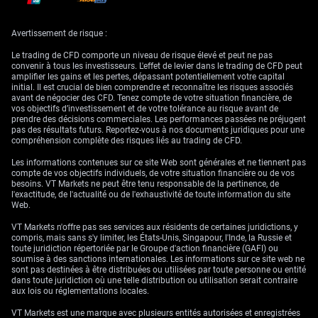
moteurs fondamentaux
Avertissement de risque :
Malgré le risque d’intervention, il ne faut pas perdre de vue la tendance
Le trading de CFD comporte un niveau de risque élevé et peut ne pas
sous-jacente, puissante, portée par la politique de taux. L’écart entre le
convenir à tous les investisseurs. L'effet de levier dans le trading de CFD peut
rendement du Treasury américain à 10 ans, actuellement autour de 4,25
amplifier les gains et les pertes, dépassant potentiellement votre capital
%, et celui de l’obligation japonaise à 10 ans à 1,0 %, demeure
initial. Il est crucial de bien comprendre et reconnaître les risques associés
considérable. Ce différentiel structurel continue de rendre la détention de
avant de négocier des CFD. Tenez compte de votre situation financière, de
dollars plus attractive que celle de yens.
vos objectifs d’investissement et de votre tolérance au risque avant de
prendre des décisions commerciales. Les performances passées ne préjugent
Les récentes informations sur un accord entre les États-Unis et l’Iran ont
pas des résultats futurs. Reportez-vous à nos documents juridiques pour une
provoqué un repli temporaire, que nous considérons comme une
compréhension complète des risques liés au trading de CFD.
opportunité. Dans la mesure où les contrats à terme sur les Fed funds
intègrent encore environ 40 % de probabilité d’une hausse de taux d’ici la
Les informations contenues sur ce site Web sont générales et ne tiennent pas
fin de l’année, la solidité fondamentale du dollar devrait perdurer. Nous
compte de vos objectifs individuels, de votre situation financière ou de vos
utiliserions toute faiblesse d’origine politique pour envisager des
besoins. VT Markets ne peut être tenu responsable de la pertinence, de
stratégies telles que la vente de puts hors de la monnaie, afin de se
l'exactitude, de l'actualité ou de l'exhaustivité de toute information du site
positionner dans l’idée que la tendance haussière finira par reprendre.
Web.
VT Markets n'offre pas ses services aux résidents de certaines juridictions, y
compris, mais sans s'y limiter, les États-Unis, Singapour, l'Inde, la Russie et
toute juridiction répertoriée par le Groupe d'action financière (GAFI) ou
soumise à des sanctions internationales. Les informations sur ce site web ne
sont pas destinées à être distribuées ou utilisées par toute personne ou entité
dans toute juridiction où une telle distribution ou utilisation serait contraire
aux lois ou réglementations locales.
VT Markets est une marque avec plusieurs entités autorisées et enregistrées