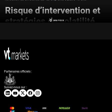
Risque d’intervention et
stratégies de volatilité
see more
Avec l’USD/JPY qui oscille près du seuil de 161,00, nous restons en
alerte élevée quant au risque d’une intervention directe des autorités
japonaises. Si l’on se réfère aux interventions de 2022, une chute brutale
de 3 à 5 yens est un scénario tout à fait plausible si le ministère des
Finances décide d’agir. Dans ce contexte, l’achat d’options put sur
l’USD/JPY apparaît comme une stratégie pertinente pour se couvrir — ou
tirer parti — d’un retournement marqué dans les prochains jours.
La tension actuelle génère une incertitude importante, qui se reflète dans
la hausse des prix des options. La volatilité implicite à un mois sur
Partenaires officiels :
l’USD/JPY est passée au-dessus de 11 %, un niveau suggérant que les
opérateurs se préparent à un mouvement de grande ampleur. Nous
estimons que des stratégies profitant de cette volatilité, comme l’achat
de straddles, sont prudentes, car elles permettent de bénéficier d’un
Suivez-nous sur :
mouvement conséquent, que la paire s’envole ou qu’elle décroche sous
l’effet d’une intervention.
Différentiels de taux et