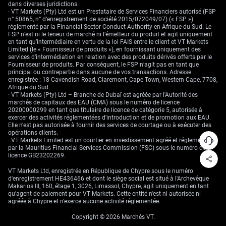
dans diverses juridictions.
· VT Markets (Pty) Ltd est un Prestataire de Services Financiers autorisé (FSP
n° 50865, n° d’enregistrement de société 2015/072049/07) (« FSP »)
réglementé par la Financial Sector Conduct Authority en Afrique du Sud. Le
FSP n’est ni le teneur de marché ni l’émetteur du produit et agit uniquement
en tant qu’intermédiaire en vertu de la loi FAIS entre le client et VT Markets
Limited (le « Fournisseur de produits »), en fournissant uniquement des
services d’intermédiation en relation avec des produits dérivés offerts par le
Fournisseur de produits. Par conséquent, le FSP n’agit pas en tant que
principal ou contrepartie dans aucune de vos transactions. Adresse
enregistrée : 18 Cavendish Road, Claremont, Cape Town, Western Cape, 7708,
Afrique du Sud.
· VT Markets (Pty) Ltd – Branche de Dubaï est agréée par l'Autorité des
marchés de capitaux des EAU (CMA) sous le numéro de licence
20200000299 en tant que titulaire de licence de catégorie 5, autorisée à
exercer des activités réglementées d'introduction et de promotion aux EAU.
Elle n'est pas autorisée à fournir des services de courtage ou à exécuter des
opérations clients.
· VT Markets Limited est un courtier en investissement agréé et réglementé
par la Mauritius Financial Services Commission (FSC) sous le numéro de
licence GB23202269.
VT Markets Ltd, enregistrée en République de Chypre sous le numéro
d'enregistrement HE436466 et dont le siège social est situé à l'Archevêque
Makarios III, 160, étage 1, 3026, Limassol, Chypre, agit uniquement en tant
qu'agent de paiement pour VT Markets. Cette entité n'est ni autorisée ni
agréée à Chypre et n'exerce aucune activité réglementée.
Copyright © 2026 Marchés VT.