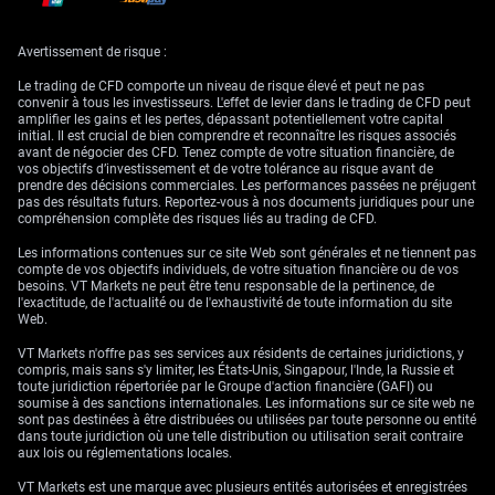
la fin de l’année, un changement marqué par rapport à il y a seulement
quelques semaines. Tant que l’inflation restera élevée — avec la
prévision de la Fed pour le PCE de base à 3,3 % — nous anticipons la
Avertissement de risque :
poursuite de cette pression.
Le trading de CFD comporte un niveau de risque élevé et peut ne pas
La progression du Dollar Index vers des plus hauts de trois mois au-
convenir à tous les investisseurs. L'effet de levier dans le trading de CFD peut
dessus de 100,50 découle directement de ce changement de cap et
amplifier les gains et les pertes, dépassant potentiellement votre capital
constituera un vent de face majeur pour l’or. Historiquement, un dollar
initial. Il est crucial de bien comprendre et reconnaître les risques associés
fort renchérit l’or pour les acheteurs étrangers, ce qui pèse sur la
avant de négocier des CFD. Tenez compte de votre situation financière, de
demande mondiale. Nous pensons que cette tendance perdurera tant
vos objectifs d’investissement et de votre tolérance au risque avant de
que la Fed restera la banque centrale la plus restrictive parmi ses pairs.
prendre des décisions commerciales. Les performances passées ne préjugent
pas des résultats futurs. Reportez-vous à nos documents juridiques pour une
—
compréhension complète des risques liés au trading de CFD.
Stratégie de trading et
Les informations contenues sur ce site Web sont générales et ne tiennent pas
compte de vos objectifs individuels, de votre situation financière ou de vos
besoins. VT Markets ne peut être tenu responsable de la pertinence, de
volatilité des marchés
l'exactitude, de l'actualité ou de l'exhaustivité de toute information du site
Web.
VT Markets n'offre pas ses services aux résidents de certaines juridictions, y
compris, mais sans s'y limiter, les États-Unis, Singapour, l'Inde, la Russie et
Du point de vue du trading, nous envisageons d’acheter des options de
toute juridiction répertoriée par le Groupe d'action financière (GAFI) ou
vente (puts) afin de profiter d’un potentiel passage sous le seuil des 4
soumise à des sanctions internationales. Les informations sur ce site web ne
200 dollars. La rupture récente du support à 4 306 dollars a constitué un
sont pas destinées à être distribuées ou utilisées par toute personne ou entité
signal technique important, indiquant que la dynamique s’est déplacée
dans toute juridiction où une telle distribution ou utilisation serait contraire
en faveur des vendeurs. Le recours à des spreads de puts peut
aux lois ou réglementations locales.
également être une stratégie efficace pour réduire le coût d’entrée,
compte tenu de la hausse récente de la volatilité.
VT Markets est une marque avec plusieurs entités autorisées et enregistrées