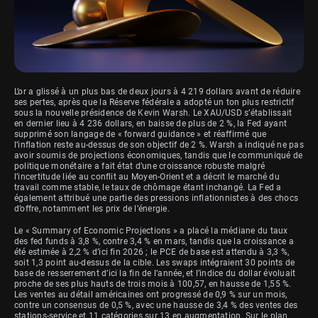
L’or a glissé à un plus bas de deux jours à 4 219 dollars avant de réduire
ses pertes, après que la Réserve fédérale a adopté un ton plus restrictif
sous la nouvelle présidence de Kevin Warsh. Le XAU/USD s’établissait
en dernier lieu à 4 236 dollars, en baisse de plus de 2 %, la Fed ayant
supprimé son langage de « forward guidance » et réaffirmé que
l’inflation reste au-dessus de son objectif de 2 %. Warsh a indiqué ne pas
avoir soumis de projections économiques, tandis que le communiqué de
politique monétaire a fait état d’une croissance robuste malgré
l’incertitude liée au conflit au Moyen-Orient et a décrit le marché du
travail comme stable, le taux de chômage étant inchangé. La Fed a
également attribué une partie des pressions inflationnistes à des chocs
d’offre, notamment les prix de l’énergie.
Le « Summary of Economic Projections » a placé la médiane du taux
des fed funds à 3,8 %, contre 3,4 % en mars, tandis que la croissance a
été estimée à 2,2 % d’ici fin 2026 ; le PCE de base est attendu à 3,3 %,
soit 1,3 point au-dessus de la cible. Les swaps intégraient 30 points de
base de resserrement d’ici la fin de l’année, et l’indice du dollar évoluait
proche de ses plus hauts de trois mois à 100,57, en hausse de 1,55 %.
Les ventes au détail américaines ont progressé de 0,9 % sur un mois,
contre un consensus de 0,5 %, avec une hausse de 3,4 % des ventes des
stations-service et 11 catégories sur 13 en augmentation. Sur le plan