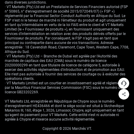
dans diverses juridictions.
La décision du nouveau président de la Fed de supprimer la « forward
· VT Markets (Pty) Ltd est un Prestataire de Services Financiers autorisé (FSP
guidance » a introduit une dose d’incertitude, ce qui maintient la
n° 50865, n° d’enregistrement de société 2015/072049/07) (« FSP »)
volatilité implicite à des niveaux élevés. L’indice de volatilité de l’or du
réglementé par la Financial Sector Conduct Authority en Afrique du Sud. Le
CBOE (GVZ) est monté à 17,8, contre un plus bas de 14,2 le mois dernier,
FSP n’est ni le teneur de marché ni l’émetteur du produit et agit uniquement
rendant les options plus chères mais reflétant aussi la nervosité du
en tant qu’intermédiaire en vertu de la loi FAIS entre le client et VT Markets
marché. Cet environnement se prête davantage à des stratégies à risque
Limited (le « Fournisseur de produits »), en fournissant uniquement des
défini qu’à des positions vendeuses franches sur le marché des futures.
services d’intermédiation en relation avec des produits dérivés offerts par le
Fournisseur de produits. Par conséquent, le FSP n’agit pas en tant que
Même si la trêve de 60 jours entre les États-Unis et l’Iran a réduit l’attrait
principal ou contrepartie dans aucune de vos transactions. Adresse
de l’or en tant que valeur refuge, il faut rappeler que la situation reste
enregistrée : 18 Cavendish Road, Claremont, Cape Town, Western Cape, 7708,
évolutive. Cet apaisement géopolitique temporaire offre une fenêtre pour
Afrique du Sud.
mettre en place des positions baissières. Toutefois, nous devons
· VT Markets (Pty) Ltd – Branche de Dubaï est agréée par l'Autorité des
également envisager l’achat d’options d’achat (calls) bon marché, très
marchés de capitaux des EAU (CMA) sous le numéro de licence
en dehors de la monnaie, comme couverture de portefeuille en cas de
20200000299 en tant que titulaire de licence de catégorie 5, autorisée à
reprise soudaine des tensions.
exercer des activités réglementées d'introduction et de promotion aux EAU.
Elle n'est pas autorisée à fournir des services de courtage ou à exécuter des
L’attention se portera désormais sur les prochaines publications
opérations clients.
d’inflation et d’emploi. L’augmentation de 0,9 % des ventes au détail en
· VT Markets Limited est un courtier en investissement agréé et réglementé
mai montre que le consommateur reste solide, donnant à la Fed un
par la Mauritius Financial Services Commission (FSC) sous le numéro de
signal favorable pour privilégier la lutte contre l’inflation. Toute
licence GB23202269.
statistique à venir qui conforterait ce scénario pourrait déclencher une
nouvelle jambe de baisse des cours de l’or.
VT Markets Ltd, enregistrée en République de Chypre sous le numéro
d'enregistrement HE436466 et dont le siège social est situé à l'Archevêque
Makarios III, 160, étage 1, 3026, Limassol, Chypre, agit uniquement en tant
qu'agent de paiement pour VT Markets. Cette entité n'est ni autorisée ni
agréée à Chypre et n'exerce aucune activité réglementée.
Copyright © 2026 Marchés VT.