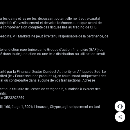
r les gains et les pertes, dépassant potentiellement votre capital
objectifs d’investissement et de votre tolérance au risque avant de
ne compréhension complète des risques liés au trading de CFD.
besoins. VT Markets ne peut être tenu responsable de la pertinence, de
ute juridiction répertoriée par le Groupe d'action financière (GAFI) ou
dans toute juridiction où une telle distribution ou utilisation serait
enté par la Financial Sector Conduct Authority en Afrique du Sud. Le
imited (le « Fournisseur de produits »), en fournissant uniquement des
cipal ou contrepartie dans aucune de vos transactions. Adresse
que titulaire de licence de catégorie 5, autorisée à exercer des
ents.
ence GB23202269.
II, 160, étage 1, 3026, Limassol, Chypre, agit uniquement en tant