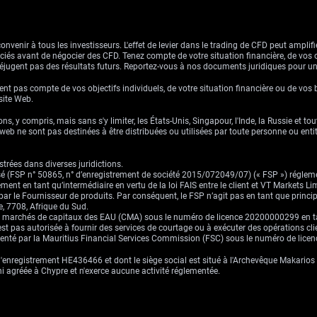
venir à tous les investisseurs. L'effet de levier dans le trading de CFD peut amplifie
ssociés avant de négocier des CFD. Tenez compte de votre situation financière, de vos 
jugent pas des résultats futurs. Reportez-vous à nos documents juridiques pour u
nt pas compte de vos objectifs individuels, de votre situation financière ou de vos 
 site Web.
ns, y compris, mais sans s'y limiter, les États-Unis, Singapour, l'Inde, la Russie et to
eb ne sont pas destinées à être distribuées ou utilisées par toute personne ou entité 
trées dans diverses juridictions.
risé (FSP n° 50865, n° d’enregistrement de société 2015/072049/07) (« FSP ») réglem
ement en tant qu’intermédiaire en vertu de la loi FAIS entre le client et VT Markets L
s par le Fournisseur de produits. Par conséquent, le FSP n’agit pas en tant que prin
, 7708, Afrique du Sud.
es marchés de capitaux des EAU (CMA) sous le numéro de licence 20200000299 en tant 
st pas autorisée à fournir des services de courtage ou à exécuter des opérations cli
ementé par la Mauritius Financial Services Commission (FSC) sous le numéro de lic
enregistrement HE436466 et dont le siège social est situé à l'Archevêque Makarios I
ni agréée à Chypre et n'exerce aucune activité réglementée.