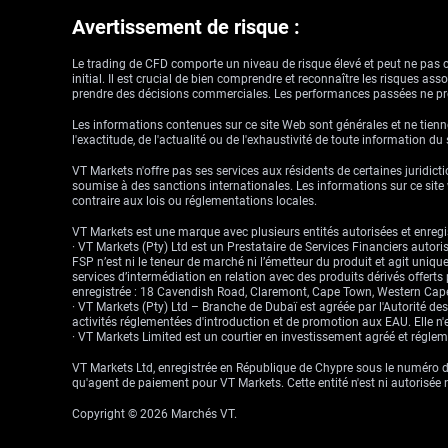
Avertissement de risque :
Le trading de CFD comporte un niveau de risque élevé et peut ne pas con
initial. Il est crucial de bien comprendre et reconnaître les risques a
prendre des décisions commerciales. Les performances passées ne pré
Les informations contenues sur ce site Web sont générales et ne tienne
l'exactitude, de l'actualité ou de l'exhaustivité de toute information du
VT Markets n'offre pas ses services aux résidents de certaines juridictio
soumise à des sanctions internationales. Les informations sur ce site w
contraire aux lois ou réglementations locales.
VT Markets est une marque avec plusieurs entités autorisées et enregis
· VT Markets (Pty) Ltd est un Prestataire de Services Financiers auto
FSP n’est ni le teneur de marché ni l’émetteur du produit et agit uniqu
services d’intermédiation en relation avec des produits dérivés offert
enregistrée : 18 Cavendish Road, Claremont, Cape Town, Western Cape
· VT Markets (Pty) Ltd – Branche de Dubaï est agréée par l'Autorité d
activités réglementées d'introduction et de promotion aux EAU. Elle n'e
· VT Markets Limited est un courtier en investissement agréé et régl
VT Markets Ltd, enregistrée en République de Chypre sous le numéro d'
qu'agent de paiement pour VT Markets. Cette entité n'est ni autorisée 
Copyright © 2026 Marchés VT.