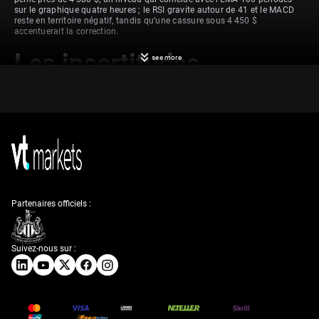
sur le graphique quatre heures ; le RSI gravite autour de 41 et le MACD
reste en territoire négatif, tandis qu’une cassure sous 4 450 $
accentuerait la correction.
Les incertitudes
see more
géopolitiques et les
pressions inflationnistes
font reculer l’or
Nous observons un marché de l’or sous pression, en baisse vers un
Partenaires officiels :
creux d’une semaine proche de la zone des 4 575 $. Cette faiblesse est
alimentée par un dollar américain ferme, qui profite de la persistance
des incertitudes géopolitiques. Ces facteurs détournent actuellement les
capitaux du métal jaune.
Suivez-nous sur :
Le conflit entre les États-Unis et l’Iran constitue un élément clé,
renforçant le statut de valeur refuge du dollar et pesant sur l’or. L’indice
de volatilité CBOE (VIX) a reflété cette incertitude, remontant récemment
à 14,5, signe d’une hausse de l’anxiété des marchés. Cette prime de
risque géopolitique semble, pour l’instant, solidement arrimée au dollar.