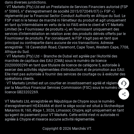
dans diverses juridictions.
vue d’une rupture du support à 4 450 $. La résistance clé à 4 580 $
· VT Markets (Pty) Ltd est un Prestataire de Services Financiers autorisé (FSP
apparaît, pour l’heure, comme un plafond solide.
n° 50865, n° d’enregistrement de société 2015/072049/07) (« FSP »)
réglementé par la Financial Sector Conduct Authority en Afrique du Sud. Le
Pour ceux qui adoptent une vision un peu moins baissière, la vente de
FSP n’est ni le teneur de marché ni l’émetteur du produit et agit uniquement
spreads d’options d’achat (calls) hors de la monnaie, avec un strike
en tant qu’intermédiaire en vertu de la loi FAIS entre le client et VT Markets
vendeur au-dessus de la résistance des 4 580 $, peut également être une
Limited (le « Fournisseur de produits »), en fournissant uniquement des
stratégie pertinente. Cette approche profiterait soit d’une baisse, soit
services d’intermédiation en relation avec des produits dérivés offerts par le
d’une consolidation latérale, en encaissant une prime au fil du temps. En
Fournisseur de produits. Par conséquent, le FSP n’agit pas en tant que
revanche, tout mouvement durable au-dessus de ce niveau de résistance
principal ou contrepartie dans aucune de vos transactions. Adresse
indiquerait qu’il faudrait réévaluer notre scénario baissier.
enregistrée : 18 Cavendish Road, Claremont, Cape Town, Western Cape, 7708,
Afrique du Sud.
· VT Markets (Pty) Ltd – Branche de Dubaï est agréée par l'Autorité des
marchés de capitaux des EAU (CMA) sous le numéro de licence
20200000299 en tant que titulaire de licence de catégorie 5, autorisée à
exercer des activités réglementées d'introduction et de promotion aux EAU.
Elle n'est pas autorisée à fournir des services de courtage ou à exécuter des
opérations clients.
· VT Markets Limited est un courtier en investissement agréé et réglementé
par la Mauritius Financial Services Commission (FSC) sous le numéro de
licence GB23202269.
VT Markets Ltd, enregistrée en République de Chypre sous le numéro
d'enregistrement HE436466 et dont le siège social est situé à l'Archevêque
Makarios III, 160, étage 1, 3026, Limassol, Chypre, agit uniquement en tant
qu'agent de paiement pour VT Markets. Cette entité n'est ni autorisée ni
agréée à Chypre et n'exerce aucune activité réglementée.
Copyright © 2026 Marchés VT.