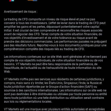
Dans la mesure où les tensions pourraient perturber les
approvisionnements en pétrole via le détroit d’Ormuz, les craintes
inflationnistes demeurent. Le dernier rapport sur l’indice des prix à la
Avertissement de risque :
consommation (CPI) américain, ressorti à 3,6 % en glissement annuel,
conforte l’idée que la Fed restera restrictive. Les marchés évaluent
Le trading de CFD comporte un niveau de risque élevé et peut ne pas
désormais à 55 % la probabilité d’une hausse des taux de la Fed d’ici
convenir à tous les investisseurs. L'effet de levier dans le trading de CFD peut
décembre, ce qui accroît le coût d’opportunité de la détention d’un actif
amplifier les gains et les pertes, dépassant potentiellement votre capital
non rémunéré comme l’or.
initial. Il est crucial de bien comprendre et reconnaître les risques associés
avant de négocier des CFD. Tenez compte de votre situation financière, de
Nous restons prudents avant les publications clés de jeudi, notamment
vos objectifs d’investissement et de votre tolérance au risque avant de
l’indice PCE américain et le rapport sur le PIB. Ces chiffres seront
prendre des décisions commerciales. Les performances passées ne préjugent
déterminants pour la prochaine décision de la Fed et pourraient
pas des résultats futurs. Reportez-vous à nos documents juridiques pour une
déclencher une volatilité marquée. D’ici là, nous anticipons que les
compréhension complète des risques liés au trading de CFD.
traders éviteront de prendre des positions importantes sur l’or.
Les informations contenues sur ce site Web sont générales et ne tiennent pas
Techniques baissières et
compte de vos objectifs individuels, de votre situation financière ou de vos
besoins. VT Markets ne peut être tenu responsable de la pertinence, de
l'exactitude, de l'actualité ou de l'exhaustivité de toute information du site
stratégies de trading
Web.
VT Markets n'offre pas ses services aux résidents de certaines juridictions, y
potentielles
compris, mais sans s'y limiter, les États-Unis, Singapour, l'Inde, la Russie et
toute juridiction répertoriée par le Groupe d'action financière (GAFI) ou
soumise à des sanctions internationales. Les informations sur ce site web ne
sont pas destinées à être distribuées ou utilisées par toute personne ou entité
dans toute juridiction où une telle distribution ou utilisation serait contraire
Compte tenu de biais techniques défavorables, nous envisageons des
aux lois ou réglementations locales.
stratégies permettant de tirer parti d’une baisse potentielle des cours de
l’or. L’achat d’options de vente (puts) avec des prix d’exercice inférieurs
VT Markets est une marque avec plusieurs entités autorisées et enregistrées
au niveau actuel peut constituer un moyen efficace de se positionner en