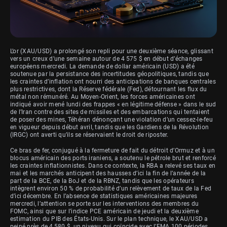
L’or (XAU/USD) a prolongé son repli pour une deuxième séance, glissant
vers un creux d’une semaine autour de 4 575 $ en début d’échanges
européens mercredi. La demande de dollar américain (USD) a été
soutenue par la persistance des incertitudes géopolitiques, tandis que
les craintes d’inflation ont nourri des anticipations de banques centrales
plus restrictives, dont la Réserve fédérale (Fed), détournant les flux du
métal non rémunéré. Au Moyen-Orient, les forces américaines ont
indiqué avoir mené lundi des frappes « en légitime défense » dans le sud
de l’Iran contre des sites de missiles et des embarcations qui tentaient
de poser des mines, Téhéran dénonçant une violation d’un cessez-le-feu
en vigueur depuis début avril, tandis que les Gardiens de la Révolution
(IRGC) ont averti qu’ils se réservaient le droit de riposter.
Ce bras de fer, conjugué à la fermeture de fait du détroit d’Ormuz et à un
blocus américain des ports iraniens, a soutenu le pétrole brut et renforcé
les craintes inflationnistes. Dans ce contexte, la RBA a relevé ses taux en
mai et les marchés anticipent des hausses d’ici la fin de l’année de la
part de la BCE, de la BoJ et de la RBNZ, tandis que les opérateurs
intègrent environ 50 % de probabilité d’un relèvement de taux de la Fed
d’ici décembre. En l’absence de statistiques américaines majeures
mercredi, l’attention se porte sur les interventions des membres du
FOMC, ainsi que sur l’indice PCE américain de jeudi et la deuxième
estimation du PIB des États-Unis. Sur le plan technique, le XAU/USD a
peiné près de 4 580 $, un niveau qui coïncide avec l’EMA 100 périodes