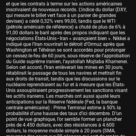
et que les contrats à terme sur les actions américaines
inscrivaient de nouveaux records. L’indice du dollar (DXY,
qui mesure le billet vert face à un panier de grandes
devises) a cédé 0,32% vers 99,00, tandis que le WTI
(pétrole américain de référence) a chuté de plus de 6% à
91,00 dollars le baril après des propos indiquant que les
négociations États-Unis–Iran « avançaient bien ». Nikkei a
indiqué que l’Iran rouvrirait le détroit d’Ormuz après que
Washington et Téhéran se sont accordés pour prolonger
un cessez-le-feu de 60 jours, sous réserve de l’approbation
du Guide suprême iranien, l’ayatollah Mojtaba Khamenei.
Selon cet accord, l’Iran enlèverait les mines en 30 jours,
rétablirait le passage de tous les navires et mettrait fin
aux droits de transit, tandis que les discussions sur le
nucléaire reprendraient au fur et à mesure que les États-
Unis assoupliraient progressivement les sanctions visant
les actifs iraniens. Les marchés ont aussi ajusté leurs
anticipations sur la Réserve fédérale (Fed, la banque
centrale américaine) : Prime Terminal estime à 50% la
probabilité d’une hausse des taux d’ici décembre. D’un
point de vue graphique, l’or semble former un plancher
près de 4.450 dollars, avec des résistances à 4.600
dollars, la moyenne mobile simple à 20 jours (SMA,