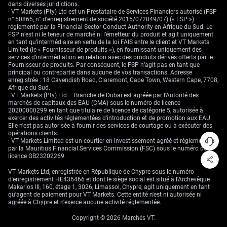
volatilité
dans diverses juridictions.
· VT Markets (Pty) Ltd est un Prestataire de Services Financiers autorisé (FSP
n° 50865, n° d’enregistrement de société 2015/072049/07) (« FSP »)
réglementé par la Financial Sector Conduct Authority en Afrique du Sud. Le
La possibilité d’un accord États-Unis–Iran constitue un
FSP n’est ni le teneur de marché ni l’émetteur du produit et agit uniquement
facteur défavorable, comme l’illustre la chute de 6% du
en tant qu’intermédiaire en vertu de la loi FAIS entre le client et VT Markets
Limited (le « Fournisseur de produits »), en fournissant uniquement des
WTI à 91 dollars le baril. Historiquement, une détente
services d’intermédiation en relation avec des produits dérivés offerts par le
géopolitique réduit l’attrait de l’or comme valeur refuge, ce
Fournisseur de produits. Par conséquent, le FSP n’agit pas en tant que
qui peut provoquer des reculs rapides. Pour limiter ce
principal ou contrepartie dans aucune de vos transactions. Adresse
risque, il paraît prudent de couvrir les positions
enregistrée : 18 Cavendish Road, Claremont, Cape Town, Western Cape, 7708,
Afrique du Sud.
acheteuses en achetant des options de vente (« puts » :
· VT Markets (Pty) Ltd – Branche de Dubaï est agréée par l'Autorité des
droit de vendre à un prix fixé) « hors la monnaie » (prix
marchés de capitaux des EAU (CMA) sous le numéro de licence
d’exercice éloigné du prix actuel, ici en dessous du
20200000299 en tant que titulaire de licence de catégorie 5, autorisée à
exercer des activités réglementées d'introduction et de promotion aux EAU.
marché) sous le support clé des 4.500 dollars. Sur le plan
Elle n'est pas autorisée à fournir des services de courtage ou à exécuter des
graphique, l’or évolue dans un couloir entre un support
opérations clients.
proche de 4.500 dollars et une résistance autour de la
· VT Markets Limited est un courtier en investissement agréé et réglementé
moyenne mobile à 50 jours vers 4.657 dollars. La
par la Mauritius Financial Services Commission (FSC) sous le numéro de
licence GB23202269.
volatilité implicite sur les options sur l’or (volatilité
anticipée par le marché, intégrée dans les prix des
VT Markets Ltd, enregistrée en République de Chypre sous le numéro
options) est remontée à 18%, signe que le marché
d'enregistrement HE436466 et dont le siège social est situé à l'Archevêque
s’attend à un mouvement marqué. Cela rend des
Makarios III, 160, étage 1, 3026, Limassol, Chypre, agit uniquement en tant
qu'agent de paiement pour VT Markets. Cette entité n'est ni autorisée ni
stratégies visant à profiter d’un fort mouvement, comme
agréée à Chypre et n'exerce aucune activité réglementée.
le « straddle » (achat simultané d’un call et d’un put au
même prix d’exercice, pour gagner si le prix bouge
Copyright © 2026 Marchés VT.
fortement dans un sens ou dans l’autre), particulièrement