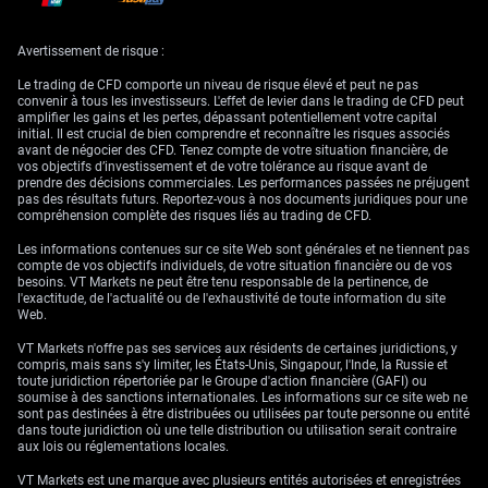
matières premières (dont le prix est souvent libellé en
dollars). Nous nous positionnons pour une hausse
supplémentaire en achetant des options d’achat (« calls »
Avertissement de risque :
: droit d’acheter à un prix fixé) avec des prix d’exercice
Le trading de CFD comporte un niveau de risque élevé et peut ne pas
(niveau de prix prévu au contrat) au-dessus de la barrière
convenir à tous les investisseurs. L'effet de levier dans le trading de CFD peut
psychologique des 4.600 dollars. Le marché reste tendu
amplifier les gains et les pertes, dépassant potentiellement votre capital
avant les statistiques clés de la semaine, notamment
initial. Il est crucial de bien comprendre et reconnaître les risques associés
l’inflation « Core PCE » (indice des dépenses de
avant de négocier des CFD. Tenez compte de votre situation financière, de
vos objectifs d’investissement et de votre tolérance au risque avant de
consommation, hors éléments volatils, mesure privilégiée
prendre des décisions commerciales. Les performances passées ne préjugent
par la Fed). L’indice des prix à la consommation d’avril
pas des résultats futurs. Reportez-vous à nos documents juridiques pour une
2026 est ressorti plus élevé que prévu, à +3,8% sur un an,
compréhension complète des risques liés au trading de CFD.
ce qui rend cette publication du PCE déterminante pour la
Les informations contenues sur ce site Web sont générales et ne tiennent pas
Fed. Alors que les opérateurs évaluent à 50/50 la
compte de vos objectifs individuels, de votre situation financière ou de vos
probabilité d’un relèvement des taux d’ici décembre, nous
besoins. VT Markets ne peut être tenu responsable de la pertinence, de
anticipons de fortes variations, que les investisseurs en
l'exactitude, de l'actualité ou de l'exhaustivité de toute information du site
Web.
options peuvent exploiter.
Couverture de
VT Markets n'offre pas ses services aux résidents de certaines juridictions, y
compris, mais sans s'y limiter, les États-Unis, Singapour, l'Inde, la Russie et
toute juridiction répertoriée par le Groupe d'action financière (GAFI) ou
l’exposition à l’or et
soumise à des sanctions internationales. Les informations sur ce site web ne
sont pas destinées à être distribuées ou utilisées par toute personne ou entité
positionnement sur la
dans toute juridiction où une telle distribution ou utilisation serait contraire
aux lois ou réglementations locales.
VT Markets est une marque avec plusieurs entités autorisées et enregistrées