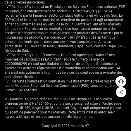
restons prudents quant au fait de poursuivre la hausse du marché dans
dans diverses juridictions.
son ensemble à ces niveaux. Le ratio cours/bénéfices prévisionnel du
· VT Markets (Pty) Ltd est un Prestataire de Services Financiers autorisé (FSP
S&P 500 est déjà élevé, au-delà de 21, reflétant une grande partie de
n° 50865, n° d’enregistrement de société 2015/072049/07) (« FSP »)
l’optimisme récent lié aux investissements dans l’IA. Nous préférons
réglementé par la Financial Sector Conduct Authority en Afrique du Sud. Le
recourir aux dérivés pour cibler des secteurs spécifiques qui bénéficient
FSP n’est ni le teneur de marché ni l’émetteur du produit et agit uniquement
de coûts d’énergie et de transport plus faibles, plutôt que d’acheter des
en tant qu’intermédiaire en vertu de la loi FAIS entre le client et VT Markets
options d’achat sur les grands indices.
Limited (le « Fournisseur de produits »), en fournissant uniquement des
services d’intermédiation en relation avec des produits dérivés offerts par le
Fournisseur de produits. Par conséquent, le FSP n’agit pas en tant que
principal ou contrepartie dans aucune de vos transactions. Adresse
enregistrée : 18 Cavendish Road, Claremont, Cape Town, Western Cape, 7708,
Afrique du Sud.
· VT Markets (Pty) Ltd – Branche de Dubaï est agréée par l'Autorité des
marchés de capitaux des EAU (CMA) sous le numéro de licence
20200000299 en tant que titulaire de licence de catégorie 5, autorisée à
exercer des activités réglementées d'introduction et de promotion aux EAU.
Elle n'est pas autorisée à fournir des services de courtage ou à exécuter des
opérations clients.
· VT Markets Limited est un courtier en investissement agréé et réglementé
par la Mauritius Financial Services Commission (FSC) sous le numéro de
licence GB23202269.
VT Markets Ltd, enregistrée en République de Chypre sous le numéro
d'enregistrement HE436466 et dont le siège social est situé à l'Archevêque
Makarios III, 160, étage 1, 3026, Limassol, Chypre, agit uniquement en tant
qu'agent de paiement pour VT Markets. Cette entité n'est ni autorisée ni
agréée à Chypre et n'exerce aucune activité réglementée.
Copyright © 2026 Marchés VT.