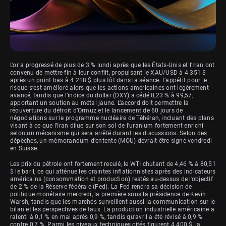
L’or a progressé de plus de 3 % lundi après que les États-Unis et l’Iran ont
convenu de mettre fin à leur conflit, propulsant le XAU/USD à 4 351 $
après un point bas à 4 218 $ plus tôt dans la séance. L’appétit pour le
risque s’est amélioré alors que les actions américaines ont légèrement
avancé, tandis que l’indice du dollar (DXY) a cédé 0,23 % à 99,57,
apportant un soutien au métal jaune. L’accord doit permettre la
réouverture du détroit d’Ormuz et le lancement de 60 jours de
négociations sur le programme nucléaire de Téhéran, incluant des plans
visant à ce que l’Iran dilue sur son sol de l’uranium fortement enrichi
selon un mécanisme qui sera arrêté durant les discussions. Selon des
dépêches, un mémorandum d’entente (MOU) devrait être signé vendredi
en Suisse.
Les prix du pétrole ont fortement reculé, le WTI chutant de 4,46 % à 80,51
$ le baril, ce qui atténue les craintes inflationnistes après des indicateurs
américains (consommation et production) restés au-dessus de l’objectif
de 2 % de la Réserve fédérale (Fed). La Fed rendra sa décision de
politique monétaire mercredi, la première sous la présidence de Kevin
Warsh, tandis que les marchés surveillent aussi la communication sur le
bilan et les perspectives de taux. La production industrielle américaine a
ralenti à 0,1 % en mai après 0,9 %, tandis qu’avril a été révisé à 0,9 %
contre 0,7 %. Parmi les niveaux techniques cités figurent 4 400 $, la