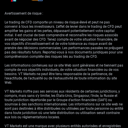
par une demande fondamentale robuste : selon de récentes données du
World Gold Council pour le T1 2026, les banques centrales ont poursuivi
leurs achats soutenus, ajoutant un montant net de 290 tonnes à leurs
Avertissement de risque :
réserves.
Le trading de CFD comporte un niveau de risque élevé et peut ne pas
Positionnement de
convenir à tous les investisseurs. L'effet de levier dans le trading de CFD peut
amplifier les gains et les pertes, dépassant potentiellement votre capital
initial. Il est crucial de bien comprendre et reconnaître les risques associés
marché avant la Fed et
avant de négocier des CFD. Tenez compte de votre situation financière, de
vos objectifs d’investissement et de votre tolérance au risque avant de
prendre des décisions commerciales. Les performances passées ne préjugent
perspectives plus larges
pas des résultats futurs. Reportez-vous à nos documents juridiques pour une
compréhension complète des risques liés au trading de CFD.
sur les actions
Les informations contenues sur ce site Web sont générales et ne tiennent pas
compte de vos objectifs individuels, de votre situation financière ou de vos
besoins. VT Markets ne peut être tenu responsable de la pertinence, de
l'exactitude, de l'actualité ou de l'exhaustivité de toute information du site
La réunion de la Réserve fédérale de ce mercredi devient désormais
Web.
l’événement clé, d’autant qu’il s’agit de la première sous la direction du
nouveau président Kevin Warsh. Si le marché anticipe désormais un
VT Markets n'offre pas ses services aux résidents de certaines juridictions, y
pivot accommodant, l’incertitude liée à ce changement de leadership
compris, mais sans s'y limiter, les États-Unis, Singapour, l'Inde, la Russie et
reste élevée, rendant les stratégies de volatilité attrayantes. Le VIX
toute juridiction répertoriée par le Groupe d'action financière (GAFI) ou
évolue actuellement près d’un plus bas de 13, ce qui suggère que des
soumise à des sanctions internationales. Les informations sur ce site web ne
options profitant d’un mouvement ample du marché dans un sens
sont pas destinées à être distribuées ou utilisées par toute personne ou entité
comme dans l’autre, telles que des straddles sur le SPY, sont sous-
dans toute juridiction où une telle distribution ou utilisation serait contraire
valorisées à l’approche de l’annonce.
aux lois ou réglementations locales.
Si la baisse des coûts de l’énergie devrait soutenir les actions, nous
VT Markets est une marque avec plusieurs entités autorisées et enregistrées