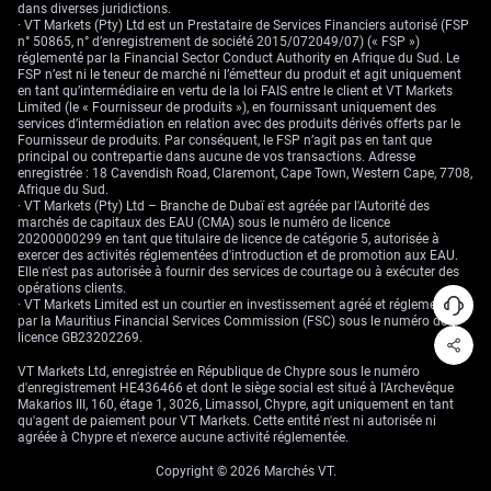
dans diverses juridictions.
août 2026. Cet horizon offre une fenêtre suffisante pour que l’issue des
· VT Markets (Pty) Ltd est un Prestataire de Services Financiers autorisé (FSP
discussions et toute éventuelle répercussion soient intégrées dans les
n° 50865, n° d’enregistrement de société 2015/072049/07) (« FSP »)
prix de marché. Nous surveillons de près les niveaux de volatilité
réglementé par la Financial Sector Conduct Authority en Afrique du Sud. Le
implicite, car ils reflètent l’anticipation de variations de prix par le
FSP n’est ni le teneur de marché ni l’émetteur du produit et agit uniquement
marché et déterminent le coût de ces options.
en tant qu’intermédiaire en vertu de la loi FAIS entre le client et VT Markets
Limited (le « Fournisseur de produits »), en fournissant uniquement des
Dans les prochains jours, les événements les plus critiques à suivre
services d’intermédiation en relation avec des produits dérivés offerts par le
seront toute déclaration officielle des délégations américaine ou
Fournisseur de produits. Par conséquent, le FSP n’agit pas en tant que
iranienne à Doha. Nous surveillerons également tout renforcement de la
principal ou contrepartie dans aucune de vos transactions. Adresse
présence militaire à proximité de la voie maritime, ainsi que les rapports
enregistrée : 18 Cavendish Road, Claremont, Cape Town, Western Cape, 7708,
hebdomadaires de l’API et de l’EIA sur les stocks. Ces éléments seront
Afrique du Sud.
déterminants pour naviguer dans ce qui s’annonce comme une période
· VT Markets (Pty) Ltd – Branche de Dubaï est agréée par l'Autorité des
très active pour les marchés pétroliers.
marchés de capitaux des EAU (CMA) sous le numéro de licence
20200000299 en tant que titulaire de licence de catégorie 5, autorisée à
exercer des activités réglementées d'introduction et de promotion aux EAU.
Elle n'est pas autorisée à fournir des services de courtage ou à exécuter des
opérations clients.
· VT Markets Limited est un courtier en investissement agréé et réglementé
par la Mauritius Financial Services Commission (FSC) sous le numéro de
licence GB23202269.
VT Markets Ltd, enregistrée en République de Chypre sous le numéro
d'enregistrement HE436466 et dont le siège social est situé à l'Archevêque
Makarios III, 160, étage 1, 3026, Limassol, Chypre, agit uniquement en tant
qu'agent de paiement pour VT Markets. Cette entité n'est ni autorisée ni
agréée à Chypre et n'exerce aucune activité réglementée.
Copyright © 2026 Marchés VT.