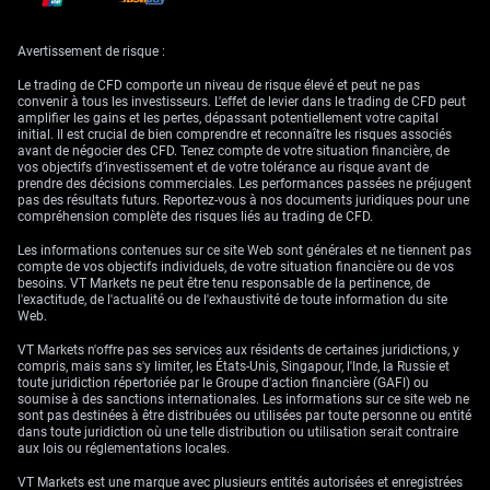
À l’inverse, une négociation fructueuse pourrait faire baisser les prix à
mesure que la prime de risque géopolitique se dissipe. Des données
récentes de l’Energy Information Administration (EIA) du 24 juin 2026
Avertissement de risque :
ont montré une hausse inattendue des stocks de brut américains de 2,3
millions de barils, suggérant que l’offre sous-jacente demeure solide. Une
Le trading de CFD comporte un niveau de risque élevé et peut ne pas
percée diplomatique ramènerait l’attention du marché sur ces
convenir à tous les investisseurs. L'effet de levier dans le trading de CFD peut
fondamentaux plus souples, ce qui pourrait pousser le WTI vers le milieu
amplifier les gains et les pertes, dépassant potentiellement votre capital
des 60 dollars.
initial. Il est crucial de bien comprendre et reconnaître les risques associés
avant de négocier des CFD. Tenez compte de votre situation financière, de
Stratégie de trading et
vos objectifs d’investissement et de votre tolérance au risque avant de
prendre des décisions commerciales. Les performances passées ne préjugent
pas des résultats futurs. Reportez-vous à nos documents juridiques pour une
événements clés à
compréhension complète des risques liés au trading de CFD.
Les informations contenues sur ce site Web sont générales et ne tiennent pas
surveiller
compte de vos objectifs individuels, de votre situation financière ou de vos
besoins. VT Markets ne peut être tenu responsable de la pertinence, de
l'exactitude, de l'actualité ou de l'exhaustivité de toute information du site
Web.
Compte tenu de ce risque binaire, nous déconseillons de prendre une
VT Markets n'offre pas ses services aux résidents de certaines juridictions, y
position directionnelle simple. Selon nous, la meilleure approche
compris, mais sans s'y limiter, les États-Unis, Singapour, l'Inde, la Russie et
consiste à trader la volatilité attendue elle-même, via l’achat de contrats
toute juridiction répertoriée par le Groupe d'action financière (GAFI) ou
d’options. Un straddle long — qui consiste à acheter simultanément une
soumise à des sanctions internationales. Les informations sur ce site web ne
option d’achat (call) et une option de vente (put) avec le même prix
sont pas destinées à être distribuées ou utilisées par toute personne ou entité
d’exercice et la même échéance — constitue une stratégie adaptée pour
dans toute juridiction où une telle distribution ou utilisation serait contraire
profiter d’un mouvement de prix marqué dans un sens comme dans
aux lois ou réglementations locales.
l’autre.
VT Markets est une marque avec plusieurs entités autorisées et enregistrées
Nous privilégions des contrats arrivant à échéance fin juillet ou début