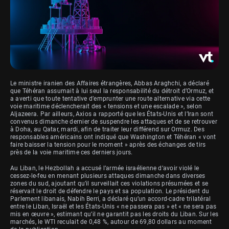
Le ministre iranien des Affaires étrangères, Abbas Araghchi, a déclaré
que Téhéran assumait à lui seul la responsabilité du détroit d’Ormuz, et
a averti que toute tentative d’emprunter une route alternative via cette
voie maritime déclencherait des « tensions et une escalade », selon
Aljazeera. Par ailleurs, Axios a rapporté que les États-Unis et l’Iran sont
convenus dimanche dernier de suspendre les attaques et de se retrouver
à Doha, au Qatar, mardi, afin de traiter leur différend sur Ormuz. Des
responsables américains ont indiqué que Washington et Téhéran « vont
faire baisser la tension pour le moment » après des échanges de tirs
près de la voie maritime ces derniers jours.
Au Liban, le Hezbollah a accusé l’armée israélienne d’avoir violé le
cessez-le-feu en menant plusieurs attaques dimanche dans diverses
zones du sud, ajoutant qu’il surveillait ces violations présumées et se
réservait le droit de défendre le pays et sa population. Le président du
Parlement libanais, Nabih Berri, a déclaré qu’un accord-cadre trilatéral
entre le Liban, Israël et les États-Unis « ne passera pas » et « ne sera pas
mis en œuvre », estimant qu’il ne garantit pas les droits du Liban. Sur les
marchés, le WTI reculait de 0,48 %, autour de 69,80 dollars au moment