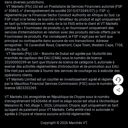
sens comme dans l’autre.
dans diverses juridictions.
· VT Markets (Pty) Ltd est un Prestataire de Services Financiers autorisé (FSP
n° 50865, n° d’enregistrement de société 2015/072049/07) (« FSP »)
réglementé par la Financial Sector Conduct Authority en Afrique du Sud. Le
FSP n’est ni le teneur de marché ni l’émetteur du produit et agit uniquement
en tant qu’intermédiaire en vertu de la loi FAIS entre le client et VT Markets
Limited (le « Fournisseur de produits »), en fournissant uniquement des
services d’intermédiation en relation avec des produits dérivés offerts par le
Fournisseur de produits. Par conséquent, le FSP n’agit pas en tant que
principal ou contrepartie dans aucune de vos transactions. Adresse
enregistrée : 18 Cavendish Road, Claremont, Cape Town, Western Cape, 7708,
Afrique du Sud.
· VT Markets (Pty) Ltd – Branche de Dubaï est agréée par l'Autorité des
marchés de capitaux des EAU (CMA) sous le numéro de licence
20200000299 en tant que titulaire de licence de catégorie 5, autorisée à
exercer des activités réglementées d'introduction et de promotion aux EAU.
Elle n'est pas autorisée à fournir des services de courtage ou à exécuter des
opérations clients.
· VT Markets Limited est un courtier en investissement agréé et réglementé
par la Mauritius Financial Services Commission (FSC) sous le numéro de
licence GB23202269.
VT Markets Ltd, enregistrée en République de Chypre sous le numéro
d'enregistrement HE436466 et dont le siège social est situé à l'Archevêque
Makarios III, 160, étage 1, 3026, Limassol, Chypre, agit uniquement en tant
qu'agent de paiement pour VT Markets. Cette entité n'est ni autorisée ni
agréée à Chypre et n'exerce aucune activité réglementée.
Copyright © 2026 Marchés VT.