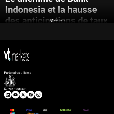
Indonesia et la hausse
des anticipations de taux
see more
Avec une inflation indonésienne à 3,1% en mai, nous surveillons les
signes d’une réaction prochaine de Bank Indonesia. Ce niveau se situe
de manière inconfortable près de la borne haute de la cible 1,5%–3,5%
de la banque centrale. Les tensions venant des prix alimentaires et
énergétiques suggèrent qu’une hausse des taux devient davantage
probable que simplement envisageable.
La roupie indonésienne a subi cette pression, s’échangeant récemment
autour de 16.550 contre le dollar, un niveau inédit depuis les turbulences
de 2020. Cette faiblesse est amplifiée par un excédent commercial qui a
Partenaires officiels :
quasiment disparu en avril, tombant à seulement 89 millions de dollars.
Nous estimons qu’une hausse de taux défensive de la banque centrale
devient presque nécessaire pour stabiliser la devise dans les prochaines
semaines.
Suivez-nous sur :
Stratégies
d’investissement face à