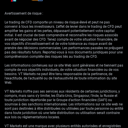
la volatilité de l’énergie
Avertissement de risque :
et des changes
Le trading de CFD comporte un niveau de risque élevé et peut ne pas
convenir à tous les investisseurs. L'effet de levier dans le trading de CFD peut
amplifier les gains et les pertes, dépassant potentiellement votre capital
Au vu de ces perspectives, nous nous positionnons en faveur d’une
initial. Il est crucial de bien comprendre et reconnaître les risques associés
hausse des taux et d’une volatilité accrue de la roupie. Les contrats de
avant de négocier des CFD. Tenez compte de votre situation financière, de
taux à terme (FRA) intègrent déjà au moins une hausse de 25 points de
vos objectifs d’investissement et de votre tolérance au risque avant de
base lors de la prochaine réunion de Bank Indonesia. Dans ce contexte,
prendre des décisions commerciales. Les performances passées ne préjugent
recourir à des options pour miser sur un raffermissement de la roupie
pas des résultats futurs. Reportez-vous à nos documents juridiques pour une
après une éventuelle annonce de hausse de taux peut constituer une
compréhension complète des risques liés au trading de CFD.
stratégie pertinente.
Les informations contenues sur ce site Web sont générales et ne tiennent pas
Le déclencheur de cette situation est clairement lié au niveau élevé des
compte de vos objectifs individuels, de votre situation financière ou de vos
coûts énergétiques mondiaux, le Brent oscillant entre 85 et 90 dollars le
besoins. VT Markets ne peut être tenu responsable de la pertinence, de
baril. Cela a directement entraîné la flambée des coûts d’importation et
l'exactitude, de l'actualité ou de l'exhaustivité de toute information du site
la dégradation du solde commercial. Nous y voyons un vent contraire
Web.
pour le marché actions au sens large, ce qui rend des positions
vendeuses sur les contrats à terme de l’indice Jakarta Composite (JCI)
VT Markets n'offre pas ses services aux résidents de certaines juridictions, y
attractives comme couverture.
compris, mais sans s'y limiter, les États-Unis, Singapour, l'Inde, la Russie et
toute juridiction répertoriée par le Groupe d'action financière (GAFI) ou
Les moteurs sous-jacents, tels que les conditions météorologiques
soumise à des sanctions internationales. Les informations sur ce site web ne
influençant les prix alimentaires et les tensions géopolitiques en Asie
sont pas destinées à être distribuées ou utilisées par toute personne ou entité
occidentale, introduisent une incertitude significative. Cet
dans toute juridiction où une telle distribution ou utilisation serait contraire
environnement se prête bien aux stratégies axées sur la volatilité. Nous
aux lois ou réglementations locales.
envisageons des stratégies d’options de change, comme des straddles
sur la paire USD/IDR, qui profiteraient d’un mouvement marqué dans un
VT Markets est une marque avec plusieurs entités autorisées et enregistrées