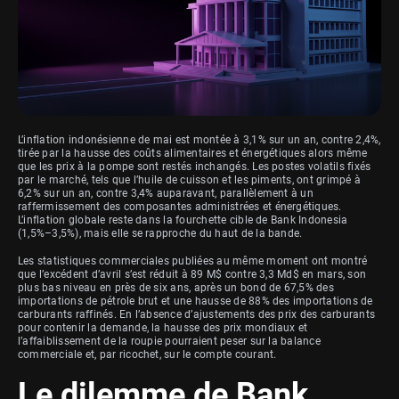
L’inflation indonésienne de mai est montée à 3,1% sur un an, contre 2,4%,
tirée par la hausse des coûts alimentaires et énergétiques alors même
que les prix à la pompe sont restés inchangés. Les postes volatils fixés
par le marché, tels que l’huile de cuisson et les piments, ont grimpé à
6,2% sur un an, contre 3,4% auparavant, parallèlement à un
raffermissement des composantes administrées et énergétiques.
L’inflation globale reste dans la fourchette cible de Bank Indonesia
(1,5%–3,5%), mais elle se rapproche du haut de la bande.
Les statistiques commerciales publiées au même moment ont montré
que l’excédent d’avril s’est réduit à 89 M$ contre 3,3 Md$ en mars, son
plus bas niveau en près de six ans, après un bond de 67,5% des
importations de pétrole brut et une hausse de 88% des importations de
carburants raffinés. En l’absence d’ajustements des prix des carburants
pour contenir la demande, la hausse des prix mondiaux et
l’affaiblissement de la roupie pourraient peser sur la balance
commerciale et, par ricochet, sur le compte courant.
Le dilemme de Bank