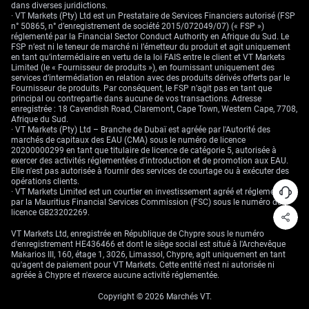
dans diverses juridictions.
· VT Markets (Pty) Ltd est un Prestataire de Services Financiers autorisé (FSP
n° 50865, n° d’enregistrement de société 2015/072049/07) (« FSP »)
réglementé par la Financial Sector Conduct Authority en Afrique du Sud. Le
FSP n’est ni le teneur de marché ni l’émetteur du produit et agit uniquement
en tant qu’intermédiaire en vertu de la loi FAIS entre le client et VT Markets
Limited (le « Fournisseur de produits »), en fournissant uniquement des
services d’intermédiation en relation avec des produits dérivés offerts par le
Fournisseur de produits. Par conséquent, le FSP n’agit pas en tant que
principal ou contrepartie dans aucune de vos transactions. Adresse
enregistrée : 18 Cavendish Road, Claremont, Cape Town, Western Cape, 7708,
Afrique du Sud.
· VT Markets (Pty) Ltd – Branche de Dubaï est agréée par l'Autorité des
marchés de capitaux des EAU (CMA) sous le numéro de licence
20200000299 en tant que titulaire de licence de catégorie 5, autorisée à
exercer des activités réglementées d'introduction et de promotion aux EAU.
Elle n'est pas autorisée à fournir des services de courtage ou à exécuter des
opérations clients.
· VT Markets Limited est un courtier en investissement agréé et réglementé
par la Mauritius Financial Services Commission (FSC) sous le numéro de
licence GB23202269.
VT Markets Ltd, enregistrée en République de Chypre sous le numéro
d'enregistrement HE436466 et dont le siège social est situé à l'Archevêque
Makarios III, 160, étage 1, 3026, Limassol, Chypre, agit uniquement en tant
qu'agent de paiement pour VT Markets. Cette entité n'est ni autorisée ni
agréée à Chypre et n'exerce aucune activité réglementée.
Copyright © 2026 Marchés VT.