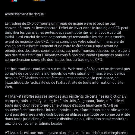
Pour les indices actions comme l’IBEX 35 et, plus largement, l’Euro Stoxx
50, ces données constituent un vent contraire. Des coûts d’emprunt
durablement élevés peuvent comprimer les marges bénéficiaires des
Avertissement de risque :
entreprises, tendance déjà perceptible dans les légers manques à gagner
sur les résultats du T1. Au cours des prochaines semaines, nous
Le trading de CFD comporte un niveau de risque élevé et peut ne pas
chercherons à couvrir des positions longues ou à initier des biais
convenir à tous les investisseurs. L'effet de levier dans le trading de CFD peut
prudemment baissiers via des options de vente (puts) sur indices.
amplifier les gains et les pertes, dépassant potentiellement votre capital
initial. Il est crucial de bien comprendre et reconnaître les risques associés
Même si le chiffre conforme aux attentes peut entraîner un bref repli de
avant de négocier des CFD. Tenez compte de votre situation financière, de
la volatilité implicite, l’événement étant passé, les tensions de fond
vos objectifs d’investissement et de votre tolérance au risque avant de
demeurent. Le marché reste pris entre une inflation persistante et l’espoir
prendre des décisions commerciales. Les performances passées ne préjugent
d’un assouplissement des banques centrales, dynamique observée
pas des résultats futurs. Reportez-vous à nos documents juridiques pour une
pendant une grande partie de 2024. Dans cet environnement, tout net
compréhension complète des risques liés au trading de CFD.
recul de la volatilité, mesurée par des indices comme le VSTOXX,
pourrait offrir une opportunité de se positionner en vue de futurs
Les informations contenues sur ce site Web sont générales et ne tiennent pas
mouvements de prix.
compte de vos objectifs individuels, de votre situation financière ou de vos
besoins. VT Markets ne peut être tenu responsable de la pertinence, de
l'exactitude, de l'actualité ou de l'exhaustivité de toute information du site
Web.
VT Markets n'offre pas ses services aux résidents de certaines juridictions, y
compris, mais sans s'y limiter, les États-Unis, Singapour, l'Inde, la Russie et
toute juridiction répertoriée par le Groupe d'action financière (GAFI) ou
soumise à des sanctions internationales. Les informations sur ce site web ne
sont pas destinées à être distribuées ou utilisées par toute personne ou entité
dans toute juridiction où une telle distribution ou utilisation serait contraire
aux lois ou réglementations locales.
VT Markets est une marque avec plusieurs entités autorisées et enregistrées