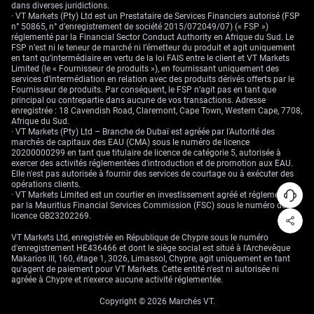
dans diverses juridictions.
· VT Markets (Pty) Ltd est un Prestataire de Services Financiers autorisé (FSP
n° 50865, n° d’enregistrement de société 2015/072049/07) (« FSP »)
réglementé par la Financial Sector Conduct Authority en Afrique du Sud. Le
FSP n’est ni le teneur de marché ni l’émetteur du produit et agit uniquement
en tant qu’intermédiaire en vertu de la loi FAIS entre le client et VT Markets
Limited (le « Fournisseur de produits »), en fournissant uniquement des
services d’intermédiation en relation avec des produits dérivés offerts par le
Fournisseur de produits. Par conséquent, le FSP n’agit pas en tant que
principal ou contrepartie dans aucune de vos transactions. Adresse
enregistrée : 18 Cavendish Road, Claremont, Cape Town, Western Cape, 7708,
Afrique du Sud.
· VT Markets (Pty) Ltd – Branche de Dubaï est agréée par l'Autorité des
marchés de capitaux des EAU (CMA) sous le numéro de licence
20200000299 en tant que titulaire de licence de catégorie 5, autorisée à
exercer des activités réglementées d'introduction et de promotion aux EAU.
Elle n'est pas autorisée à fournir des services de courtage ou à exécuter des
opérations clients.
· VT Markets Limited est un courtier en investissement agréé et réglementé
par la Mauritius Financial Services Commission (FSC) sous le numéro de
licence GB23202269.
VT Markets Ltd, enregistrée en République de Chypre sous le numéro
d'enregistrement HE436466 et dont le siège social est situé à l'Archevêque
Makarios III, 160, étage 1, 3026, Limassol, Chypre, agit uniquement en tant
qu'agent de paiement pour VT Markets. Cette entité n'est ni autorisée ni
agréée à Chypre et n'exerce aucune activité réglementée.
Copyright © 2026 Marchés VT.