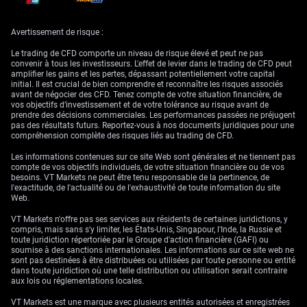
1,1 %, est depuis revenu sous 1,0 % et devrait rester plafonné à la lumière
de ces données. Nous chercherons à nous positionner sur des dérivés
qui profitent de cet environnement de taux bas plus longtemps.
Avertissement de risque :
Un yen plus faible profite directement aux grands exportateurs japonais,
Le trading de CFD comporte un niveau de risque élevé et peut ne pas
en rendant leurs biens plus compétitifs et en dopant les bénéfices une
convenir à tous les investisseurs. L'effet de levier dans le trading de CFD peut
fois convertis depuis les devises étrangères. Cela devrait soutenir l’indice
amplifier les gains et les pertes, dépassant potentiellement votre capital
Nikkei 225, qui a bénéficié de révisions positives des bénéfices des
initial. Il est crucial de bien comprendre et reconnaître les risques associés
entreprises tout au long du premier trimestre 2026. Nous conserverons
avant de négocier des CFD. Tenez compte de votre situation financière, de
un biais haussier sur les actions japonaises via les contrats à terme et
vos objectifs d’investissement et de votre tolérance au risque avant de
options sur indices.
prendre des décisions commerciales. Les performances passées ne préjugent
pas des résultats futurs. Reportez-vous à nos documents juridiques pour une
Historiquement, la Banque du Japon a toujours privilégié la prudence,
compréhension complète des risques liés au trading de CFD.
après avoir combattu la déflation pendant des décennies et n’avoir mis
fin aux taux négatifs qu’en 2024. Ce dernier point de données lui donne
Les informations contenues sur ce site Web sont générales et ne tiennent pas
toutes les raisons de maintenir cette posture prudente. Cette trajectoire
compte de vos objectifs individuels, de votre situation financière ou de vos
de politique monétaire prévisible devrait également contenir la volatilité
besoins. VT Markets ne peut être tenu responsable de la pertinence, de
des marchés, offrant un contexte favorable à des opérations qui
l'exactitude, de l'actualité ou de l'exhaustivité de toute information du site
bénéficient de la stabilité.
Web.
VT Markets n'offre pas ses services aux résidents de certaines juridictions, y
compris, mais sans s'y limiter, les États-Unis, Singapour, l'Inde, la Russie et
toute juridiction répertoriée par le Groupe d'action financière (GAFI) ou
soumise à des sanctions internationales. Les informations sur ce site web ne
sont pas destinées à être distribuées ou utilisées par toute personne ou entité
dans toute juridiction où une telle distribution ou utilisation serait contraire
aux lois ou réglementations locales.
VT Markets est une marque avec plusieurs entités autorisées et enregistrées