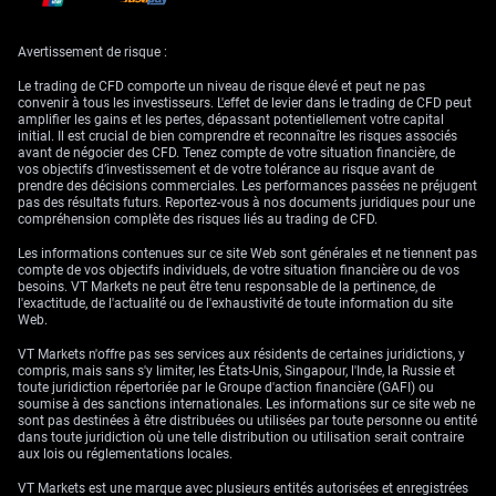
matières premières
Avertissement de risque :
Le trading de CFD comporte un niveau de risque élevé et peut ne pas
Cette solidité économique devrait se traduire directement par un dollar
convenir à tous les investisseurs. L'effet de levier dans le trading de CFD peut
américain plus fort. L’indice du dollar (DXY) est susceptible de dépasser
amplifier les gains et les pertes, dépassant potentiellement votre capital
ses récents sommets, alors que d’autres banques centrales, comme la
initial. Il est crucial de bien comprendre et reconnaître les risques associés
BCE, conservent un biais plus accommodant. Nous renforçons nos
avant de négocier des CFD. Tenez compte de votre situation financière, de
positions longues sur le dollar américain face à l’euro et au yen.
vos objectifs d’investissement et de votre tolérance au risque avant de
prendre des décisions commerciales. Les performances passées ne préjugent
Les matières premières offrent un tableau plus contrasté. Les métaux
pas des résultats futurs. Reportez-vous à nos documents juridiques pour une
industriels, comme le cuivre, devraient bénéficier d’une demande accrue
compréhension complète des risques liés au trading de CFD.
liée à la reprise manufacturière, un schéma observé lors de la
réouverture économique en 2021. En revanche, la combinaison d’un
Les informations contenues sur ce site Web sont générales et ne tiennent pas
dollar plus ferme et de taux plus élevés devrait peser sur l’or ; nous
compte de vos objectifs individuels, de votre situation financière ou de vos
réduisons donc notre exposition aux métaux précieux.
besoins. VT Markets ne peut être tenu responsable de la pertinence, de
l'exactitude, de l'actualité ou de l'exhaustivité de toute information du site
Web.
VT Markets n'offre pas ses services aux résidents de certaines juridictions, y
compris, mais sans s'y limiter, les États-Unis, Singapour, l'Inde, la Russie et
toute juridiction répertoriée par le Groupe d'action financière (GAFI) ou
soumise à des sanctions internationales. Les informations sur ce site web ne
sont pas destinées à être distribuées ou utilisées par toute personne ou entité
dans toute juridiction où une telle distribution ou utilisation serait contraire
aux lois ou réglementations locales.
VT Markets est une marque avec plusieurs entités autorisées et enregistrées