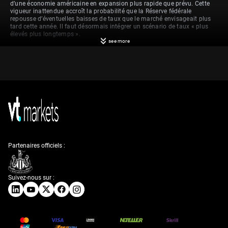
d’une économie américaine en expansion plus rapide que prévu. Cette
vigueur inattendue accroît la probabilité que la Réserve fédérale
repousse d’éventuelles baisses de taux que le marché envisageait plus
tard cette année. Il faut désormais intégrer un scénario de taux « plus
élevés plus longtemps ».
see more
Pour les marchés actions, ces données sont favorables aux bénéfices
des entreprises, en particulier dans les secteurs industriel et
technologique. Nous identifions des opportunités via l’achat d’options
d’achat (calls) sur le S&P 500, qui affiche déjà une hausse de 8 % depuis
le début de l’année et pourrait enregistrer une nouvelle accélération. Des
chiffres récents montrent que les commandes industrielles ont
progressé de 0,7 % le mois dernier, renforçant cette tendance de
résilience du secteur manufacturier.
Sur le marché des taux, nous anticipons un repli des obligations à
mesure que les rendements se tendent, en reflet de perspectives
économiques robustes. Les futures sur les Fed funds se sont déjà
ajustés et n’intègrent plus qu’une probabilité de 15 % d’une baisse de
Partenaires officiels :
taux d’ici la fin de l’année, contre 40 % il y a seulement une semaine.
Nous nous positionnons en conséquence en vendant des contrats
futures sur les Treasury à 10 ans, avec l’anticipation d’un retour des
rendements vers 4,75 %.
Suivez-nous sur :
Réaction des marchés
des changes et des