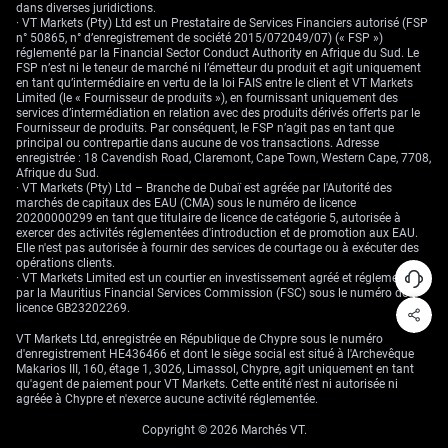
dans diverses juridictions.
· VT Markets (Pty) Ltd est un Prestataire de Services Financiers autorisé (FSP
n° 50865, n° d’enregistrement de société 2015/072049/07) (« FSP »)
réglementé par la Financial Sector Conduct Authority en Afrique du Sud. Le
FSP n’est ni le teneur de marché ni l’émetteur du produit et agit uniquement
en tant qu’intermédiaire en vertu de la loi FAIS entre le client et VT Markets
Limited (le « Fournisseur de produits »), en fournissant uniquement des
services d’intermédiation en relation avec des produits dérivés offerts par le
Fournisseur de produits. Par conséquent, le FSP n’agit pas en tant que
principal ou contrepartie dans aucune de vos transactions. Adresse
enregistrée : 18 Cavendish Road, Claremont, Cape Town, Western Cape, 7708,
Afrique du Sud.
· VT Markets (Pty) Ltd – Branche de Dubaï est agréée par l'Autorité des
marchés de capitaux des EAU (CMA) sous le numéro de licence
20200000299 en tant que titulaire de licence de catégorie 5, autorisée à
exercer des activités réglementées d'introduction et de promotion aux EAU.
Elle n'est pas autorisée à fournir des services de courtage ou à exécuter des
opérations clients.
· VT Markets Limited est un courtier en investissement agréé et réglementé
par la Mauritius Financial Services Commission (FSC) sous le numéro de
licence GB23202269.
VT Markets Ltd, enregistrée en République de Chypre sous le numéro
d'enregistrement HE436466 et dont le siège social est situé à l'Archevêque
Makarios III, 160, étage 1, 3026, Limassol, Chypre, agit uniquement en tant
qu'agent de paiement pour VT Markets. Cette entité n'est ni autorisée ni
agréée à Chypre et n'exerce aucune activité réglementée.
Copyright © 2026 Marchés VT.