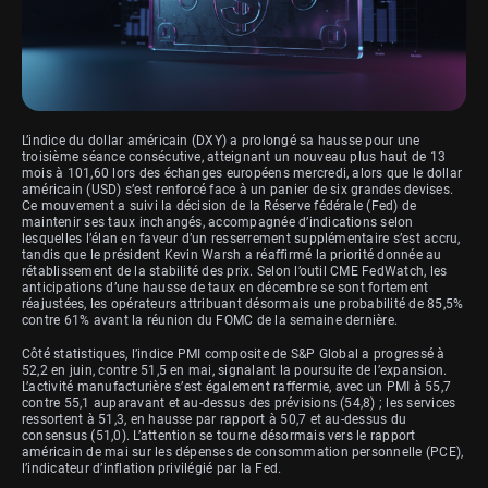
L’indice du dollar américain (DXY) a prolongé sa hausse pour une
troisième séance consécutive, atteignant un nouveau plus haut de 13
mois à 101,60 lors des échanges européens mercredi, alors que le dollar
américain (USD) s’est renforcé face à un panier de six grandes devises.
Ce mouvement a suivi la décision de la Réserve fédérale (Fed) de
maintenir ses taux inchangés, accompagnée d’indications selon
lesquelles l’élan en faveur d’un resserrement supplémentaire s’est accru,
tandis que le président Kevin Warsh a réaffirmé la priorité donnée au
rétablissement de la stabilité des prix. Selon l’outil CME FedWatch, les
anticipations d’une hausse de taux en décembre se sont fortement
réajustées, les opérateurs attribuant désormais une probabilité de 85,5%
contre 61% avant la réunion du FOMC de la semaine dernière.
Côté statistiques, l’indice PMI composite de S&P Global a progressé à
52,2 en juin, contre 51,5 en mai, signalant la poursuite de l’expansion.
L’activité manufacturière s’est également raffermie, avec un PMI à 55,7
contre 55,1 auparavant et au-dessus des prévisions (54,8) ; les services
ressortent à 51,3, en hausse par rapport à 50,7 et au-dessus du
consensus (51,0). L’attention se tourne désormais vers le rapport
américain de mai sur les dépenses de consommation personnelle (PCE),
l’indicateur d’inflation privilégié par la Fed.