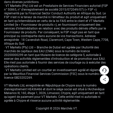
dans diverses juridictions.
· VT Markets (Pty) Ltd est un Prestataire de Services Financiers autorisé (FSP
n° 50865, n° d’enregistrement de société 2015/072049/07) (« FSP »)
réglementé par la Financial Sector Conduct Authority en Afrique du Sud. Le
FSP n’est ni le teneur de marché ni l’émetteur du produit et agit uniquement
en tant qu’intermédiaire en vertu de la loi FAIS entre le client et VT Markets
Limited (le « Fournisseur de produits »), en fournissant uniquement des
services d’intermédiation en relation avec des produits dérivés offerts par le
Fournisseur de produits. Par conséquent, le FSP n’agit pas en tant que
principal ou contrepartie dans aucune de vos transactions. Adresse
enregistrée : 18 Cavendish Road, Claremont, Cape Town, Western Cape, 7708,
Afrique du Sud.
· VT Markets (Pty) Ltd – Branche de Dubaï est agréée par l'Autorité des
marchés de capitaux des EAU (CMA) sous le numéro de licence
20200000299 en tant que titulaire de licence de catégorie 5, autorisée à
exercer des activités réglementées d'introduction et de promotion aux EAU.
Elle n'est pas autorisée à fournir des services de courtage ou à exécuter des
opérations clients.
· VT Markets Limited est un courtier en investissement agréé et réglementé
par la Mauritius Financial Services Commission (FSC) sous le numéro de
licence GB23202269.
VT Markets Ltd, enregistrée en République de Chypre sous le numéro
d'enregistrement HE436466 et dont le siège social est situé à l'Archevêque
Makarios III, 160, étage 1, 3026, Limassol, Chypre, agit uniquement en tant
qu'agent de paiement pour VT Markets. Cette entité n'est ni autorisée ni
agréée à Chypre et n'exerce aucune activité réglementée.
Copyright © 2026 Marchés VT.