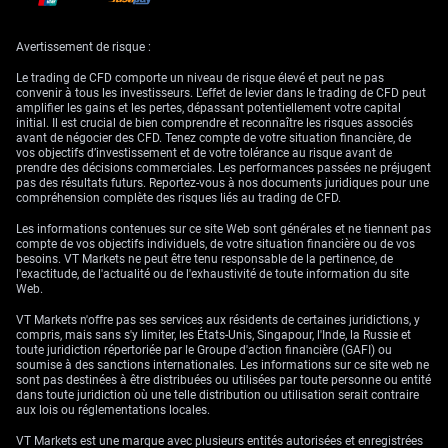
Volatilité, inflation et
Avertissement de risque :
divergence sectorielle
Le trading de CFD comporte un niveau de risque élevé et peut ne pas
convenir à tous les investisseurs. L'effet de levier dans le trading de CFD peut
amplifier les gains et les pertes, dépassant potentiellement votre capital
initial. Il est crucial de bien comprendre et reconnaître les risques associés
Alors que la publication cruciale du PCE d’inflation de mai est attendue,
avant de négocier des CFD. Tenez compte de votre situation financière, de
nous anticipons un pic de volatilité. Il est possible de se positionner sur
vos objectifs d’investissement et de votre tolérance au risque avant de
ce mouvement attendu en achetant des straddles à la monnaie sur les
prendre des décisions commerciales. Les performances passées ne préjugent
principales paires, comme l’EUR/USD. Tout écart significatif des chiffres
pas des résultats futurs. Reportez-vous à nos documents juridiques pour une
PCE par rapport au consensus d’une hausse annuelle de 2,7% devrait
compréhension complète des risques liés au trading de CFD.
déclencher un mouvement marqué, rendant une stratégie axée sur la
volatilité attractive.
Les informations contenues sur ce site Web sont générales et ne tiennent pas
compte de vos objectifs individuels, de votre situation financière ou de vos
La solidité des PMI, en particulier le bond de l’indice manufacturier à
besoins. VT Markets ne peut être tenu responsable de la pertinence, de
55,7, suggère que l’économie américaine peut absorber des taux plus
l'exactitude, de l'actualité ou de l'exhaustivité de toute information du site
élevés mieux que ses pairs. Cette divergence suggère d’utiliser des
Web.
options pour se positionner contre les secteurs sensibles à la hausse
des coûts d’emprunt, comme les foncières cotées (REIT). Par exemple,
VT Markets n'offre pas ses services aux résidents de certaines juridictions, y
lors du précédent grand cycle de hausse des taux, le Vanguard Real
compris, mais sans s'y limiter, les États-Unis, Singapour, l'Inde, la Russie et
Estate ETF (VNQ) a nettement sous-performé le S&P 500 au sens large.
toute juridiction répertoriée par le Groupe d'action financière (GAFI) ou
soumise à des sanctions internationales. Les informations sur ce site web ne
sont pas destinées à être distribuées ou utilisées par toute personne ou entité
dans toute juridiction où une telle distribution ou utilisation serait contraire
aux lois ou réglementations locales.
VT Markets est une marque avec plusieurs entités autorisées et enregistrées