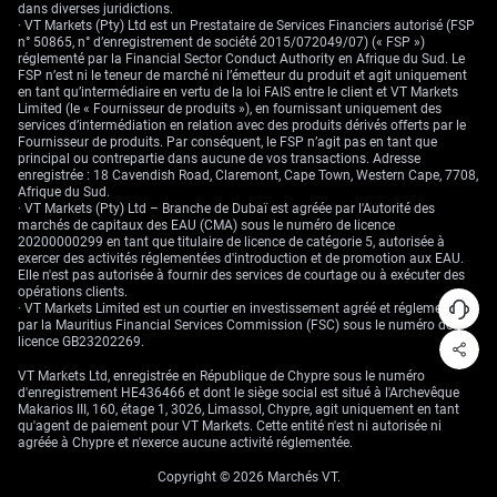
dans diverses juridictions.
· VT Markets (Pty) Ltd est un Prestataire de Services Financiers autorisé (FSP
n° 50865, n° d’enregistrement de société 2015/072049/07) (« FSP »)
réglementé par la Financial Sector Conduct Authority en Afrique du Sud. Le
FSP n’est ni le teneur de marché ni l’émetteur du produit et agit uniquement
en tant qu’intermédiaire en vertu de la loi FAIS entre le client et VT Markets
Limited (le « Fournisseur de produits »), en fournissant uniquement des
services d’intermédiation en relation avec des produits dérivés offerts par le
Fournisseur de produits. Par conséquent, le FSP n’agit pas en tant que
principal ou contrepartie dans aucune de vos transactions. Adresse
enregistrée : 18 Cavendish Road, Claremont, Cape Town, Western Cape, 7708,
Afrique du Sud.
· VT Markets (Pty) Ltd – Branche de Dubaï est agréée par l'Autorité des
marchés de capitaux des EAU (CMA) sous le numéro de licence
20200000299 en tant que titulaire de licence de catégorie 5, autorisée à
exercer des activités réglementées d'introduction et de promotion aux EAU.
Elle n'est pas autorisée à fournir des services de courtage ou à exécuter des
opérations clients.
· VT Markets Limited est un courtier en investissement agréé et réglementé
par la Mauritius Financial Services Commission (FSC) sous le numéro de
licence GB23202269.
VT Markets Ltd, enregistrée en République de Chypre sous le numéro
d'enregistrement HE436466 et dont le siège social est situé à l'Archevêque
Makarios III, 160, étage 1, 3026, Limassol, Chypre, agit uniquement en tant
qu'agent de paiement pour VT Markets. Cette entité n'est ni autorisée ni
agréée à Chypre et n'exerce aucune activité réglementée.
Copyright © 2026 Marchés VT.