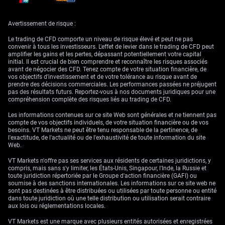
À l’inverse, l’économie américaine fait preuve d’une résilience
persistante, le dernier rapport sur l’emploi faisant état de plus de 250
000 créations de postes. L’inflation sous-jacente reste tenace à 2,8%, ce
Avertissement de risque :
qui maintient la Réserve fédérale sur une trajectoire prudente. Nous
constatons que le marché n’intègre plus qu’une probabilité inférieure à
Le trading de CFD comporte un niveau de risque élevé et peut ne pas
50% d’une baisse de taux de la Fed cette année.
convenir à tous les investisseurs. L'effet de levier dans le trading de CFD peut
amplifier les gains et les pertes, dépassant potentiellement votre capital
Pour les traders, l’élargissement de cet écart de politique monétaire
initial. Il est crucial de bien comprendre et reconnaître les risques associés
plaide pour un positionnement en faveur d’une poursuite du repli de
avant de négocier des CFD. Tenez compte de votre situation financière, de
l’EUR/USD. L’achat d’options de vente (puts) sur l’euro offre un moyen
vos objectifs d’investissement et de votre tolérance au risque avant de
direct de tirer parti d’un mouvement baissier tout en plafonnant les
prendre des décisions commerciales. Les performances passées ne préjugent
pertes potentielles. Nous estimons qu’un objectif autour de 1,0300 dans
pas des résultats futurs. Reportez-vous à nos documents juridiques pour une
les prochains mois constitue une stratégie raisonnable.
compréhension complète des risques liés au trading de CFD.
La divergence de politique entre la BCE et la Fed devrait, dans
Les informations contenues sur ce site Web sont générales et ne tiennent pas
l’immédiat, peser sur l’EUR/USD. Cette lecture serait toutefois remise en
compte de vos objectifs individuels, de votre situation financière ou de vos
cause si les prochaines statistiques d’inflation américaine surprenaient
besoins. VT Markets ne peut être tenu responsable de la pertinence, de
à la baisse. Un rapport sur l’emploi américain plus faible pourrait
l'exactitude, de l'actualité ou de l'exhaustivité de toute information du site
également inverser rapidement le sentiment et provoquer un rebond
Web.
marqué.
VT Markets n'offre pas ses services aux résidents de certaines juridictions, y
compris, mais sans s'y limiter, les États-Unis, Singapour, l'Inde, la Russie et
toute juridiction répertoriée par le Groupe d'action financière (GAFI) ou
soumise à des sanctions internationales. Les informations sur ce site web ne
sont pas destinées à être distribuées ou utilisées par toute personne ou entité
dans toute juridiction où une telle distribution ou utilisation serait contraire
aux lois ou réglementations locales.
VT Markets est une marque avec plusieurs entités autorisées et enregistrées