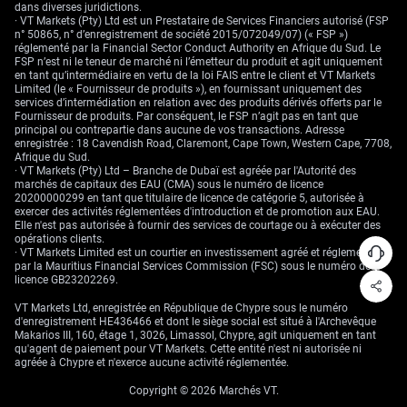
dans diverses juridictions.
· VT Markets (Pty) Ltd est un Prestataire de Services Financiers autorisé (FSP
n° 50865, n° d’enregistrement de société 2015/072049/07) (« FSP »)
réglementé par la Financial Sector Conduct Authority en Afrique du Sud. Le
FSP n’est ni le teneur de marché ni l’émetteur du produit et agit uniquement
en tant qu’intermédiaire en vertu de la loi FAIS entre le client et VT Markets
Limited (le « Fournisseur de produits »), en fournissant uniquement des
services d’intermédiation en relation avec des produits dérivés offerts par le
Fournisseur de produits. Par conséquent, le FSP n’agit pas en tant que
principal ou contrepartie dans aucune de vos transactions. Adresse
enregistrée : 18 Cavendish Road, Claremont, Cape Town, Western Cape, 7708,
Afrique du Sud.
· VT Markets (Pty) Ltd – Branche de Dubaï est agréée par l'Autorité des
marchés de capitaux des EAU (CMA) sous le numéro de licence
20200000299 en tant que titulaire de licence de catégorie 5, autorisée à
exercer des activités réglementées d'introduction et de promotion aux EAU.
Elle n'est pas autorisée à fournir des services de courtage ou à exécuter des
opérations clients.
· VT Markets Limited est un courtier en investissement agréé et réglementé
par la Mauritius Financial Services Commission (FSC) sous le numéro de
licence GB23202269.
VT Markets Ltd, enregistrée en République de Chypre sous le numéro
d'enregistrement HE436466 et dont le siège social est situé à l'Archevêque
Makarios III, 160, étage 1, 3026, Limassol, Chypre, agit uniquement en tant
qu'agent de paiement pour VT Markets. Cette entité n'est ni autorisée ni
agréée à Chypre et n'exerce aucune activité réglementée.
Copyright © 2026 Marchés VT.