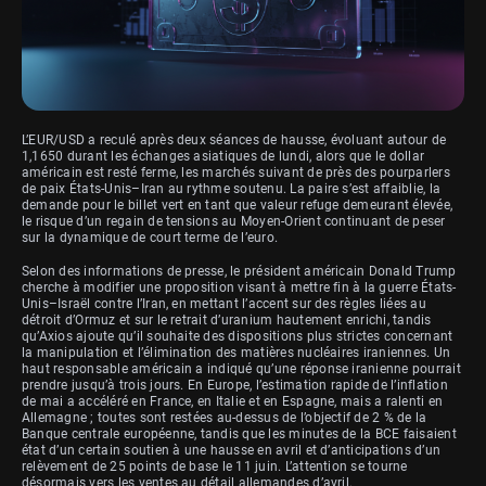
L’EUR/USD a reculé après deux séances de hausse, évoluant autour de
1,1650 durant les échanges asiatiques de lundi, alors que le dollar
américain est resté ferme, les marchés suivant de près des pourparlers
de paix États-Unis–Iran au rythme soutenu. La paire s’est affaiblie, la
demande pour le billet vert en tant que valeur refuge demeurant élevée,
le risque d’un regain de tensions au Moyen-Orient continuant de peser
sur la dynamique de court terme de l’euro.
Selon des informations de presse, le président américain Donald Trump
cherche à modifier une proposition visant à mettre fin à la guerre États-
Unis–Israël contre l’Iran, en mettant l’accent sur des règles liées au
détroit d’Ormuz et sur le retrait d’uranium hautement enrichi, tandis
qu’Axios ajoute qu’il souhaite des dispositions plus strictes concernant
la manipulation et l’élimination des matières nucléaires iraniennes. Un
haut responsable américain a indiqué qu’une réponse iranienne pourrait
prendre jusqu’à trois jours. En Europe, l’estimation rapide de l’inflation
de mai a accéléré en France, en Italie et en Espagne, mais a ralenti en
Allemagne ; toutes sont restées au-dessus de l’objectif de 2 % de la
Banque centrale européenne, tandis que les minutes de la BCE faisaient
état d’un certain soutien à une hausse en avril et d’anticipations d’un
relèvement de 25 points de base le 11 juin. L’attention se tourne
désormais vers les ventes au détail allemandes d’avril.