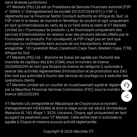
dans diverses juridictions.
· VT Markets (Pty) Ltd est un Prestataire de Services Financiers autorisé (FSP
n° 50865, n° d’enregistrement de société 2015/072049/07) (« FSP »)
réglementé par la Financial Sector Conduct Authority en Afrique du Sud. Le
FSP n’est ni le teneur de marché ni l’émetteur du produit et agit uniquement
en tant qu’intermédiaire en vertu de la loi FAIS entre le client et VT Markets
Limited (le « Fournisseur de produits »), en fournissant uniquement des
services d’intermédiation en relation avec des produits dérivés offerts par le
Fournisseur de produits. Par conséquent, le FSP n’agit pas en tant que
principal ou contrepartie dans aucune de vos transactions. Adresse
enregistrée : 18 Cavendish Road, Claremont, Cape Town, Western Cape, 7708,
Afrique du Sud.
· VT Markets (Pty) Ltd – Branche de Dubaï est agréée par l'Autorité des
marchés de capitaux des EAU (CMA) sous le numéro de licence
20200000299 en tant que titulaire de licence de catégorie 5, autorisée à
exercer des activités réglementées d'introduction et de promotion aux EAU.
Elle n'est pas autorisée à fournir des services de courtage ou à exécuter des
opérations clients.
· VT Markets Limited est un courtier en investissement agréé et réglementé
par la Mauritius Financial Services Commission (FSC) sous le numéro de
licence GB23202269.
VT Markets Ltd, enregistrée en République de Chypre sous le numéro
d'enregistrement HE436466 et dont le siège social est situé à l'Archevêque
Makarios III, 160, étage 1, 3026, Limassol, Chypre, agit uniquement en tant
qu'agent de paiement pour VT Markets. Cette entité n'est ni autorisée ni
agréée à Chypre et n'exerce aucune activité réglementée.
Copyright © 2026 Marchés VT.