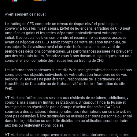
relativement contenue, ce qui rend les stratégies de protection via
options relativement peu coûteuses à ce stade.
Malgré la pression à court terme, nous jugeons la paire de plus en plus
Avertissement de risque :
sous-évaluée, à l’image de ce que nous avions observé fin 2023 avant
un rebond significatif. Cela suggère que le marché pourrait se montrer
Le trading de CFD comporte un niveau de risque élevé et peut ne pas
excessivement pessimiste quant aux perspectives de la zone euro,
convenir à tous les investisseurs. L'effet de levier dans le trading de CFD peut
créant une opportunité de reprise au cours des prochains mois. Pour les
amplifier les gains et les pertes, dépassant potentiellement votre capital
traders ayant un horizon de plusieurs mois, la vente de puts hors de la
initial. Il est crucial de bien comprendre et reconnaître les risques associés
monnaie может constituer un moyen d’encaisser une prime tout en se
avant de négocier des CFD. Tenez compte de votre situation financière, de
positionnant sur la formation d’un plancher de la paire.
vos objectifs d’investissement et de votre tolérance au risque avant de
prendre des décisions commerciales. Les performances passées ne préjugent
Le risque immédiat d’un test des plus bas depuis le début de l’année,
pas des résultats futurs. Reportez-vous à nos documents juridiques pour une
proches de 1,0650, s’accroît, en particulier si les tensions persistantes
compréhension complète des risques liés au trading de CFD.
sur les marchés actions continuent d’alimenter l’attrait du dollar en tant
que valeur refuge. Même si nous estimons que la paire se traite sous sa
Les informations contenues sur ce site Web sont générales et ne tiennent pas
juste valeur à court terme, la dynamique négative demeure la force
compte de vos objectifs individuels, de votre situation financière ou de vos
dominante. Nous surveillons de près ces niveaux clés à la recherche de
besoins. VT Markets ne peut être tenu responsable de la pertinence, de
signes d’essoufflement des vendeurs.
l'exactitude, de l'actualité ou de l'exhaustivité de toute information du site
Web.
VT Markets n'offre pas ses services aux résidents de certaines juridictions, y
compris, mais sans s'y limiter, les États-Unis, Singapour, l'Inde, la Russie et
toute juridiction répertoriée par le Groupe d'action financière (GAFI) ou
soumise à des sanctions internationales. Les informations sur ce site web ne
sont pas destinées à être distribuées ou utilisées par toute personne ou entité
dans toute juridiction où une telle distribution ou utilisation serait contraire
aux lois ou réglementations locales.
VT Markets est une marque avec plusieurs entités autorisées et enregistrées