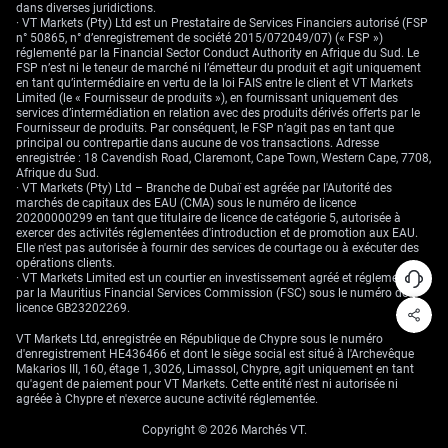
La volatilité implicite des options EUR/GBP est restée relativement faible,
dans diverses juridictions.
mais nous nous attendons à ce qu’elle augmente à l’approche des
· VT Markets (Pty) Ltd est un Prestataire de Services Financiers autorisé (FSP
réunions des banques centrales. Cela rend la période actuelle propice à
n° 50865, n° d’enregistrement de société 2015/072049/07) (« FSP »)
la mise en place de positions longues en volatilité avant que le coût des
réglementé par la Financial Sector Conduct Authority en Afrique du Sud. Le
options ne s’apprécie. Les trajectoires économiques divergentes du
FSP n’est ni le teneur de marché ni l’émetteur du produit et agit uniquement
Royaume-Uni et de la zone euro devraient créer des opportunités de
en tant qu’intermédiaire en vertu de la loi FAIS entre le client et VT Markets
trading dans les semaines à venir.
Limited (le « Fournisseur de produits »), en fournissant uniquement des
services d’intermédiation en relation avec des produits dérivés offerts par le
Fournisseur de produits. Par conséquent, le FSP n’agit pas en tant que
principal ou contrepartie dans aucune de vos transactions. Adresse
enregistrée : 18 Cavendish Road, Claremont, Cape Town, Western Cape, 7708,
Afrique du Sud.
· VT Markets (Pty) Ltd – Branche de Dubaï est agréée par l'Autorité des
marchés de capitaux des EAU (CMA) sous le numéro de licence
20200000299 en tant que titulaire de licence de catégorie 5, autorisée à
exercer des activités réglementées d'introduction et de promotion aux EAU.
Elle n'est pas autorisée à fournir des services de courtage ou à exécuter des
opérations clients.
· VT Markets Limited est un courtier en investissement agréé et réglementé
par la Mauritius Financial Services Commission (FSC) sous le numéro de
licence GB23202269.
VT Markets Ltd, enregistrée en République de Chypre sous le numéro
d'enregistrement HE436466 et dont le siège social est situé à l'Archevêque
Makarios III, 160, étage 1, 3026, Limassol, Chypre, agit uniquement en tant
qu'agent de paiement pour VT Markets. Cette entité n'est ni autorisée ni
agréée à Chypre et n'exerce aucune activité réglementée.
Copyright © 2026 Marchés VT.