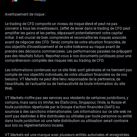
refroidissement du marché du travail. Combiné à une diminution de
l’incertitude politique, cela a fait baisser les rendements des gilts et
conduit les traders à repousser leurs paris sur des hausses de taux.
Avertissement de risque :
Stratégies sur options
Le trading de CFD comporte un niveau de risque élevé et peut ne pas
convenir à tous les investisseurs. L'effet de levier dans le trading de CFD peut
amplifier les gains et les pertes, dépassant potentiellement votre capital
dans un contexte de
initial. Il est crucial de bien comprendre et reconnaître les risques associés
avant de négocier des CFD. Tenez compte de votre situation financière, de
vos objectifs d’investissement et de votre tolérance au risque avant de
volatilité en hausse
prendre des décisions commerciales. Les performances passées ne préjugent
pas des résultats futurs. Reportez-vous à nos documents juridiques pour une
compréhension complète des risques liés au trading de CFD.
Dans ce contexte, nous estimons que les traders devraient envisager
Les informations contenues sur ce site Web sont générales et ne tiennent pas
l’achat d’options d’achat (calls) sur EUR/GBP à échéance juillet. Cette
compte de vos objectifs individuels, de votre situation financière ou de vos
stratégie permet de tirer parti d’une possible hausse à la suite du
besoins. VT Markets ne peut être tenu responsable de la pertinence, de
relèvement de taux attendu de la BCE en juin. Nous visons un
l'exactitude, de l'actualité ou de l'exhaustivité de toute information du site
mouvement vers la zone de 0,8720, qui a joué le rôle d’une résistance clé
Web.
plus tôt dans l’année.
VT Markets n'offre pas ses services aux résidents de certaines juridictions, y
Pour ceux qui recherchent une stratégie plus économique, nous
compris, mais sans s'y limiter, les États-Unis, Singapour, l'Inde, la Russie et
privilégions la mise en place de spreads haussiers (bull call spreads). En
toute juridiction répertoriée par le Groupe d'action financière (GAFI) ou
achetant un call avec un prix d’exercice proche du niveau actuel de
soumise à des sanctions internationales. Les informations sur ce site web ne
0,8650 et, simultanément, en vendant un autre call avec un strike plus
sont pas destinées à être distribuées ou utilisées par toute personne ou entité
élevé, par exemple 0,8750, les traders peuvent réduire la prime initiale
dans toute juridiction où une telle distribution ou utilisation serait contraire
payée. Cela borne le risque tout en conservant un potentiel de hausse
aux lois ou réglementations locales.
découlant de la divergence de politique monétaire attendue.
VT Markets est une marque avec plusieurs entités autorisées et enregistrées