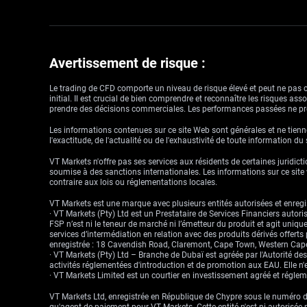
Avertissement de risque :
Le trading de CFD comporte un niveau de risque élevé et peut ne pas con
initial. Il est crucial de bien comprendre et reconnaître les risques a
prendre des décisions commerciales. Les performances passées ne pré
Les informations contenues sur ce site Web sont générales et ne tienne
l'exactitude, de l'actualité ou de l'exhaustivité de toute information du
VT Markets n'offre pas ses services aux résidents de certaines juridictio
soumise à des sanctions internationales. Les informations sur ce site w
contraire aux lois ou réglementations locales.
VT Markets est une marque avec plusieurs entités autorisées et enregis
· VT Markets (Pty) Ltd est un Prestataire de Services Financiers auto
FSP n’est ni le teneur de marché ni l’émetteur du produit et agit uniqu
services d’intermédiation en relation avec des produits dérivés offert
enregistrée : 18 Cavendish Road, Claremont, Cape Town, Western Cape
· VT Markets (Pty) Ltd – Branche de Dubaï est agréée par l'Autorité d
activités réglementées d'introduction et de promotion aux EAU. Elle n'e
· VT Markets Limited est un courtier en investissement agréé et régl
VT Markets Ltd, enregistrée en République de Chypre sous le numéro d'
qu'agent de paiement pour VT Markets. Cette entité n'est ni autorisée 