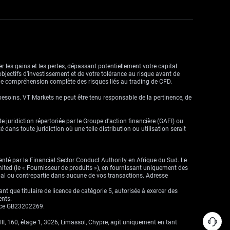
r les gains et les pertes, dépassant potentiellement votre capital
objectifs d’investissement et de votre tolérance au risque avant de
ne compréhension complète des risques liés au trading de CFD.
besoins. VT Markets ne peut être tenu responsable de la pertinence, de
ute juridiction répertoriée par le Groupe d'action financière (GAFI) ou
dans toute juridiction où une telle distribution ou utilisation serait
enté par la Financial Sector Conduct Authority en Afrique du Sud. Le
imited (le « Fournisseur de produits »), en fournissant uniquement des
cipal ou contrepartie dans aucune de vos transactions. Adresse
que titulaire de licence de catégorie 5, autorisée à exercer des
ents.
ence GB23202269.
II, 160, étage 1, 3026, Limassol, Chypre, agit uniquement en tant