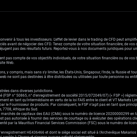
venir à tous les investisseurs. L'effet de levier dans le trading de CFD peut amplifie
ssociés avant de négocier des CFD. Tenez compte de votre situation financière, de vos 
jugent pas des résultats futurs. Reportez-vous à nos documents juridiques pour u
nt pas compte de vos objectifs individuels, de votre situation financière ou de vos 
 site Web.
ns, y compris, mais sans s'y limiter, les États-Unis, Singapour, l'Inde, la Russie et to
eb ne sont pas destinées à être distribuées ou utilisées par toute personne ou entité 
trées dans diverses juridictions.
risé (FSP n° 50865, n° d’enregistrement de société 2015/072049/07) (« FSP ») réglem
ement en tant qu’intermédiaire en vertu de la loi FAIS entre le client et VT Markets L
s par le Fournisseur de produits. Par conséquent, le FSP n’agit pas en tant que prin
, 7708, Afrique du Sud.
es marchés de capitaux des EAU (CMA) sous le numéro de licence 20200000299 en tant 
st pas autorisée à fournir des services de courtage ou à exécuter des opérations cli
ementé par la Mauritius Financial Services Commission (FSC) sous le numéro de lic
enregistrement HE436466 et dont le siège social est situé à l'Archevêque Makarios I
ni agréée à Chypre et n'exerce aucune activité réglementée.