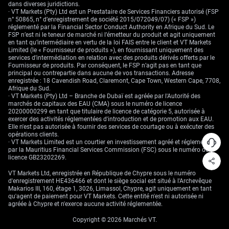
dans diverses juridictions.
· VT Markets (Pty) Ltd est un Prestataire de Services Financiers autorisé (FSP
n° 50865, n° d’enregistrement de société 2015/072049/07) (« FSP »)
réglementé par la Financial Sector Conduct Authority en Afrique du Sud. Le
FSP n’est ni le teneur de marché ni l’émetteur du produit et agit uniquement
en tant qu’intermédiaire en vertu de la loi FAIS entre le client et VT Markets
Limited (le « Fournisseur de produits »), en fournissant uniquement des
services d’intermédiation en relation avec des produits dérivés offerts par le
Fournisseur de produits. Par conséquent, le FSP n’agit pas en tant que
principal ou contrepartie dans aucune de vos transactions. Adresse
enregistrée : 18 Cavendish Road, Claremont, Cape Town, Western Cape, 7708,
Afrique du Sud.
· VT Markets (Pty) Ltd – Branche de Dubaï est agréée par l'Autorité des
marchés de capitaux des EAU (CMA) sous le numéro de licence
20200000299 en tant que titulaire de licence de catégorie 5, autorisée à
exercer des activités réglementées d'introduction et de promotion aux EAU.
Elle n'est pas autorisée à fournir des services de courtage ou à exécuter des
opérations clients.
· VT Markets Limited est un courtier en investissement agréé et réglementé
par la Mauritius Financial Services Commission (FSC) sous le numéro de
licence GB23202269.
VT Markets Ltd, enregistrée en République de Chypre sous le numéro
d'enregistrement HE436466 et dont le siège social est situé à l'Archevêque
Makarios III, 160, étage 1, 3026, Limassol, Chypre, agit uniquement en tant
qu'agent de paiement pour VT Markets. Cette entité n'est ni autorisée ni
agréée à Chypre et n'exerce aucune activité réglementée.
Copyright © 2026 Marchés VT.