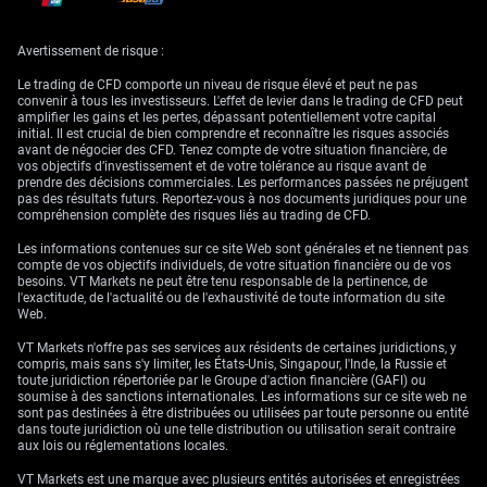
comme l’immobilier coté (REITs) et les valeurs technologiques de
croissance, pourraient sous-performer, ce qui rend des options de vente
(puts) sur leurs ETF respectifs attractives dans une approche de « pair
Avertissement de risque :
trade ».
Le trading de CFD comporte un niveau de risque élevé et peut ne pas
Sur le marché des changes, une Réserve fédérale plus prudente devrait
convenir à tous les investisseurs. L'effet de levier dans le trading de CFD peut
soutenir le dollar. L’indice Dollar (DXY) gagne déjà 0,4 % aujourd’hui et
amplifier les gains et les pertes, dépassant potentiellement votre capital
nous voyons un potentiel de re-test de ses plus hauts annuels. Nous
initial. Il est crucial de bien comprendre et reconnaître les risques associés
examinons des stratégies optionnelles tirant parti d’un dollar en hausse
avant de négocier des CFD. Tenez compte de votre situation financière, de
face à des devises dont les banques centrales signalent des baisses de
vos objectifs d’investissement et de votre tolérance au risque avant de
taux, comme l’euro.
prendre des décisions commerciales. Les performances passées ne préjugent
pas des résultats futurs. Reportez-vous à nos documents juridiques pour une
compréhension complète des risques liés au trading de CFD.
Les informations contenues sur ce site Web sont générales et ne tiennent pas
compte de vos objectifs individuels, de votre situation financière ou de vos
besoins. VT Markets ne peut être tenu responsable de la pertinence, de
l'exactitude, de l'actualité ou de l'exhaustivité de toute information du site
Web.
VT Markets n'offre pas ses services aux résidents de certaines juridictions, y
compris, mais sans s'y limiter, les États-Unis, Singapour, l'Inde, la Russie et
toute juridiction répertoriée par le Groupe d'action financière (GAFI) ou
soumise à des sanctions internationales. Les informations sur ce site web ne
sont pas destinées à être distribuées ou utilisées par toute personne ou entité
dans toute juridiction où une telle distribution ou utilisation serait contraire
aux lois ou réglementations locales.
VT Markets est une marque avec plusieurs entités autorisées et enregistrées