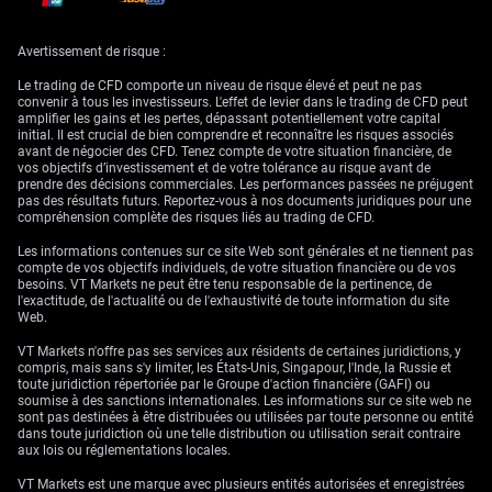
dernier indice IFO du climat des affaires en Allemagne, publié la semaine
dernière, a déjà montré un repli inattendu, les industriels évoquant des
premiers signes de préoccupations liées aux transports en raison des
Avertissement de risque :
conditions météo. En conséquence, nous envisageons l’achat d’options
de vente (puts) sur l’indice, avec des échéances en août et septembre,
Le trading de CFD comporte un niveau de risque élevé et peut ne pas
afin de couvrir ce risque baissier.
convenir à tous les investisseurs. L'effet de levier dans le trading de CFD peut
amplifier les gains et les pertes, dépassant potentiellement votre capital
Implications de marché :
initial. Il est crucial de bien comprendre et reconnaître les risques associés
avant de négocier des CFD. Tenez compte de votre situation financière, de
vos objectifs d’investissement et de votre tolérance au risque avant de
chaînes
prendre des décisions commerciales. Les performances passées ne préjugent
pas des résultats futurs. Reportez-vous à nos documents juridiques pour une
compréhension complète des risques liés au trading de CFD.
d’approvisionnement,
Les informations contenues sur ce site Web sont générales et ne tiennent pas
compte de vos objectifs individuels, de votre situation financière ou de vos
inflation et change
besoins. VT Markets ne peut être tenu responsable de la pertinence, de
l'exactitude, de l'actualité ou de l'exhaustivité de toute information du site
Web.
Les perturbations des chaînes d’approvisionnement deviennent un point
VT Markets n'offre pas ses services aux résidents de certaines juridictions, y
d’attention majeur, le niveau du Rhin à la jauge de Kaub s’établissant
compris, mais sans s'y limiter, les États-Unis, Singapour, l'Inde, la Russie et
actuellement à 85 cm et devant encore baisser selon les prévisions. Cela
toute juridiction répertoriée par le Groupe d'action financière (GAFI) ou
rappelle les fortes perturbations liées à la sécheresse de 2022, qui avait
soumise à des sanctions internationales. Les informations sur ce site web ne
amputé la production industrielle allemande en limitant le trafic fluvial
sont pas destinées à être distribuées ou utilisées par toute personne ou entité
pour le charbon et les matières premières. Cela justifie d’envisager des
dans toute juridiction où une telle distribution ou utilisation serait contraire
positions vendeuses ou l’achat de puts sur certains ETF des secteurs
aux lois ou réglementations locales.
industriel et chimique, fortement dépendants du transport fluvial.
VT Markets est une marque avec plusieurs entités autorisées et enregistrées