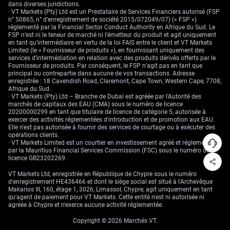
La menace sur l’agriculture se transmet directement à l’inflation des prix
dans diverses juridictions.
alimentaires, un risque déjà mis en avant par la BCE. L’estimation flash
· VT Markets (Pty) Ltd est un Prestataire de Services Financiers autorisé (FSP
de l’IPC de la zone euro pour juin, publiée ce matin, a montré une
n° 50865, n° d’enregistrement de société 2015/072049/07) (« FSP »)
accélération de l’inflation alimentaire à 4,1 % sur un an, surprenant des
réglementé par la Financial Sector Conduct Authority en Afrique du Sud. Le
analystes qui anticipaient un repli. Nous estimons que des positions
FSP n’est ni le teneur de marché ni l’émetteur du produit et agit uniquement
longues sur des contrats à terme agricoles, comme le blé meunier sur
en tant qu’intermédiaire en vertu de la loi FAIS entre le client et VT Markets
Euronext, offrent un moyen direct de se positionner sur ce scénario.
Limited (le « Fournisseur de produits »), en fournissant uniquement des
services d’intermédiation en relation avec des produits dérivés offerts par le
Ces pressions stagflationnistes — ralentissement de la croissance
Fournisseur de produits. Par conséquent, le FSP n’agit pas en tant que
combiné à une inflation persistante — dessinent une perspective
principal ou contrepartie dans aucune de vos transactions. Adresse
défavorable pour l’euro. À mesure que l’économie européenne perd de
enregistrée : 18 Cavendish Road, Claremont, Cape Town, Western Cape, 7708,
l’élan relativement aux États-Unis, nous voyons une opportunité de
Afrique du Sud.
vendre des contrats à terme EUR/USD. Le marché ne semble pas avoir
· VT Markets (Pty) Ltd – Branche de Dubaï est agréée par l'Autorité des
pleinement intégré les dommages économiques récurrents que ces
marchés de capitaux des EAU (CMA) sous le numéro de licence
événements climatiques infligeront au PIB de la zone euro.
20200000299 en tant que titulaire de licence de catégorie 5, autorisée à
exercer des activités réglementées d'introduction et de promotion aux EAU.
Elle n'est pas autorisée à fournir des services de courtage ou à exécuter des
opérations clients.
· VT Markets Limited est un courtier en investissement agréé et réglementé
par la Mauritius Financial Services Commission (FSC) sous le numéro de
licence GB23202269.
VT Markets Ltd, enregistrée en République de Chypre sous le numéro
d'enregistrement HE436466 et dont le siège social est situé à l'Archevêque
Makarios III, 160, étage 1, 3026, Limassol, Chypre, agit uniquement en tant
qu'agent de paiement pour VT Markets. Cette entité n'est ni autorisée ni
agréée à Chypre et n'exerce aucune activité réglementée.
Copyright © 2026 Marchés VT.