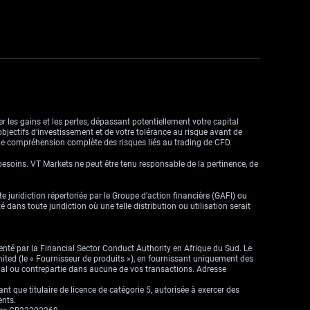
r les gains et les pertes, dépassant potentiellement votre capital
objectifs d’investissement et de votre tolérance au risque avant de
ne compréhension complète des risques liés au trading de CFD.
besoins. VT Markets ne peut être tenu responsable de la pertinence, de
ute juridiction répertoriée par le Groupe d'action financière (GAFI) ou
dans toute juridiction où une telle distribution ou utilisation serait
enté par la Financial Sector Conduct Authority en Afrique du Sud. Le
imited (le « Fournisseur de produits »), en fournissant uniquement des
cipal ou contrepartie dans aucune de vos transactions. Adresse
que titulaire de licence de catégorie 5, autorisée à exercer des
ents.