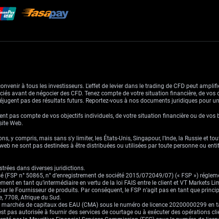
venir à tous les investisseurs. L'effet de levier dans le trading de CFD peut amplifie
ssociés avant de négocier des CFD. Tenez compte de votre situation financière, de vos 
jugent pas des résultats futurs. Reportez-vous à nos documents juridiques pour u
nt pas compte de vos objectifs individuels, de votre situation financière ou de vos 
 site Web.
ns, y compris, mais sans s'y limiter, les États-Unis, Singapour, l'Inde, la Russie et to
eb ne sont pas destinées à être distribuées ou utilisées par toute personne ou entité 
trées dans diverses juridictions.
risé (FSP n° 50865, n° d’enregistrement de société 2015/072049/07) (« FSP ») réglem
ement en tant qu’intermédiaire en vertu de la loi FAIS entre le client et VT Markets L
s par le Fournisseur de produits. Par conséquent, le FSP n’agit pas en tant que prin
, 7708, Afrique du Sud.
es marchés de capitaux des EAU (CMA) sous le numéro de licence 20200000299 en tant 
st pas autorisée à fournir des services de courtage ou à exécuter des opérations cli