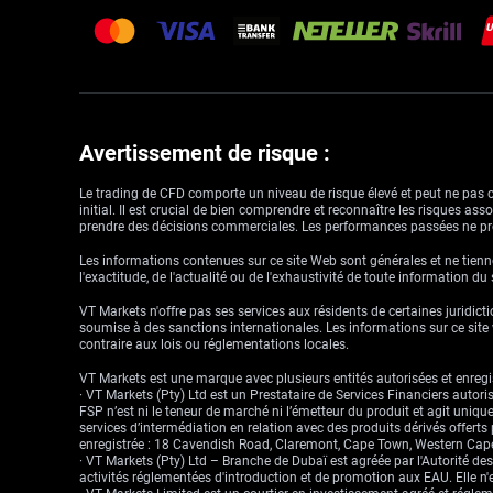
Avertissement de risque :
Le trading de CFD comporte un niveau de risque élevé et peut ne pas con
initial. Il est crucial de bien comprendre et reconnaître les risques a
prendre des décisions commerciales. Les performances passées ne pré
Les informations contenues sur ce site Web sont générales et ne tienne
l'exactitude, de l'actualité ou de l'exhaustivité de toute information du
VT Markets n'offre pas ses services aux résidents de certaines juridictio
soumise à des sanctions internationales. Les informations sur ce site w
contraire aux lois ou réglementations locales.
VT Markets est une marque avec plusieurs entités autorisées et enregis
· VT Markets (Pty) Ltd est un Prestataire de Services Financiers auto
FSP n’est ni le teneur de marché ni l’émetteur du produit et agit uniqu
services d’intermédiation en relation avec des produits dérivés offert
enregistrée : 18 Cavendish Road, Claremont, Cape Town, Western Cape
· VT Markets (Pty) Ltd – Branche de Dubaï est agréée par l'Autorité d
activités réglementées d'introduction et de promotion aux EAU. Elle n'e