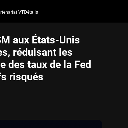
rtenariat VT
Détails
ISM aux États-Unis
es, réduisant les
 des taux de la Fed
fs risqués