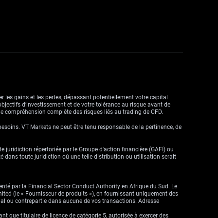
r les gains et les pertes, dépassant potentiellement votre capital
objectifs d’investissement et de votre tolérance au risque avant de
ne compréhension complète des risques liés au trading de CFD.
besoins. VT Markets ne peut être tenu responsable de la pertinence, de
ute juridiction répertoriée par le Groupe d'action financière (GAFI) ou
dans toute juridiction où une telle distribution ou utilisation serait
enté par la Financial Sector Conduct Authority en Afrique du Sud. Le
imited (le « Fournisseur de produits »), en fournissant uniquement des
cipal ou contrepartie dans aucune de vos transactions. Adresse
que titulaire de licence de catégorie 5, autorisée à exercer des