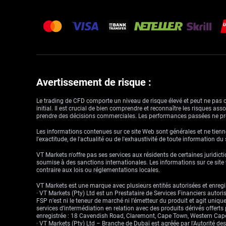
Avertissement de risque :
Le trading de CFD comporte un niveau de risque élevé et peut ne pas con
initial. Il est crucial de bien comprendre et reconnaître les risques a
prendre des décisions commerciales. Les performances passées ne pré
Les informations contenues sur ce site Web sont générales et ne tienne
l'exactitude, de l'actualité ou de l'exhaustivité de toute information du
VT Markets n'offre pas ses services aux résidents de certaines juridictio
soumise à des sanctions internationales. Les informations sur ce site w
contraire aux lois ou réglementations locales.
VT Markets est une marque avec plusieurs entités autorisées et enregis
· VT Markets (Pty) Ltd est un Prestataire de Services Financiers auto
FSP n’est ni le teneur de marché ni l’émetteur du produit et agit uniqu
services d’intermédiation en relation avec des produits dérivés offert
enregistrée : 18 Cavendish Road, Claremont, Cape Town, Western Cape
· VT Markets (Pty) Ltd – Branche de Dubaï est agréée par l'Autorité d