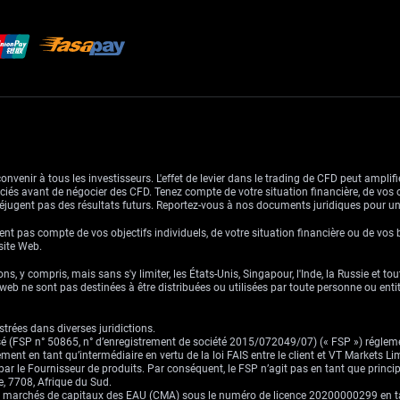
venir à tous les investisseurs. L'effet de levier dans le trading de CFD peut amplifie
ssociés avant de négocier des CFD. Tenez compte de votre situation financière, de vos 
jugent pas des résultats futurs. Reportez-vous à nos documents juridiques pour u
nt pas compte de vos objectifs individuels, de votre situation financière ou de vos 
 site Web.
ns, y compris, mais sans s'y limiter, les États-Unis, Singapour, l'Inde, la Russie et to
eb ne sont pas destinées à être distribuées ou utilisées par toute personne ou entité 
trées dans diverses juridictions.
risé (FSP n° 50865, n° d’enregistrement de société 2015/072049/07) (« FSP ») réglem
ement en tant qu’intermédiaire en vertu de la loi FAIS entre le client et VT Markets L
s par le Fournisseur de produits. Par conséquent, le FSP n’agit pas en tant que prin
, 7708, Afrique du Sud.
es marchés de capitaux des EAU (CMA) sous le numéro de licence 20200000299 en tant 