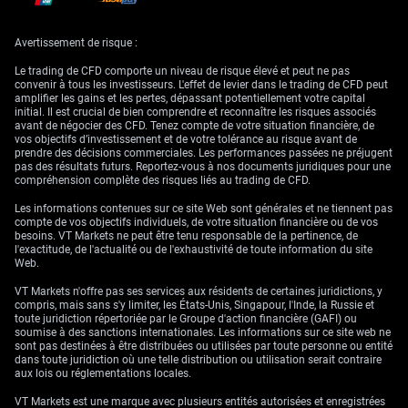
récession et stratégies
Avertissement de risque :
de portefeuille
Le trading de CFD comporte un niveau de risque élevé et peut ne pas
convenir à tous les investisseurs. L'effet de levier dans le trading de CFD peut
amplifier les gains et les pertes, dépassant potentiellement votre capital
Les matières premières liées à la construction devraient faire face à des
initial. Il est crucial de bien comprendre et reconnaître les risques associés
vents contraires en raison de ce ralentissement de l’activité. Nous
avant de négocier des CFD. Tenez compte de votre situation financière, de
anticipons un recul des prix du bois d’œuvre et du cuivre, sous l’effet
vos objectifs d’investissement et de votre tolérance au risque avant de
d’une demande moindre. Vendre à découvert les futures sur le bois
prendre des décisions commerciales. Les performances passées ne préjugent
d’œuvre (LBS) constitue un moyen direct d’exprimer ce scénario, d’autant
pas des résultats futurs. Reportez-vous à nos documents juridiques pour une
que les prix ont historiquement montré une forte corrélation avec les
compréhension complète des risques liés au trading de CFD.
mises en chantier, comme en témoigne la baisse de 30% observée lors
du ralentissement de 2022.
Les informations contenues sur ce site Web sont générales et ne tiennent pas
compte de vos objectifs individuels, de votre situation financière ou de vos
Enfin, la dégradation d’un indicateur clé comme le logement ravive des
besoins. VT Markets ne peut être tenu responsable de la pertinence, de
inquiétudes plus larges quant à un risque de récession. Nous renforçons
l'exactitude, de l'actualité ou de l'exhaustivité de toute information du site
la protection à la baisse de notre portefeuille global via des options de
Web.
vente sur l’indice S&P 500. Dans le même temps, nous nous attendons à
une hausse de la volatilité des marchés, rendant attractives, à titre de
VT Markets n'offre pas ses services aux résidents de certaines juridictions, y
couverture, des positions longues sur les futures VIX ou l’achat d’options
compris, mais sans s'y limiter, les États-Unis, Singapour, l'Inde, la Russie et
d’achat (calls) face à la montée de l’incertitude.
toute juridiction répertoriée par le Groupe d'action financière (GAFI) ou
soumise à des sanctions internationales. Les informations sur ce site web ne
sont pas destinées à être distribuées ou utilisées par toute personne ou entité
dans toute juridiction où une telle distribution ou utilisation serait contraire
aux lois ou réglementations locales.
VT Markets est une marque avec plusieurs entités autorisées et enregistrées