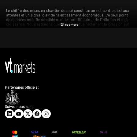
Le chiffre des mises en chantier de mai constitue un net contre-pied aux
attentes et un signal clair de ralentissement économique. Ce seul point
de données modifie sensiblement le narratif autour de l’inflation et de la
croissance. Nous estimons que cela accentue nettement la pression sur
see more
la Réserve fédérale pour reconsidérer son calendrier d’éventuels
ajustements de taux.
Au vu de cette faiblesse, nous privilégions des positions baissières sur
les actions des constructeurs. Nous voyons une opportunité via l’achat
d’options de vente (puts) sur des ETF tels que le SPDR S&P
Homebuilders ETF (XHB), afin de se couvrir ou de tirer parti d’un repli
supplémentaire. Le secteur affichait déjà une baisse de 8% sur le dernier
mois, et ce rapport pourrait accélérer cette dynamique.
Ce rapport renforce l’argumentaire en faveur d’une inflexion plus
accommodante de la Fed plus tard dans l’année. Nous nous
positionnons sur une baisse des taux en envisageant des positions
Partenaires officiels :
longues sur les contrats futures sur Treasuries ou l’achat d’options
d’achat (calls) sur les futures SOFR. Le marché intègre déjà une
probabilité plus élevée de baisse de taux au quatrième trimestre, passée
d’à peine 35% la semaine dernière à plus de 55% ce matin.
Suivez-nous sur :
Impact sur les matières
premières, risques de