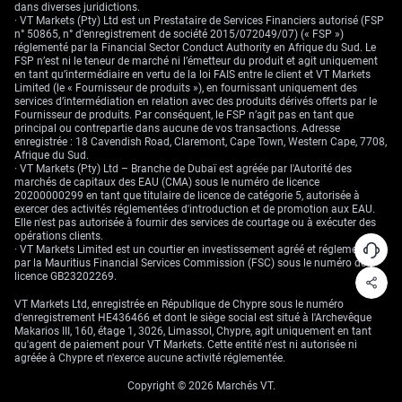
dans diverses juridictions.
· VT Markets (Pty) Ltd est un Prestataire de Services Financiers autorisé (FSP
n° 50865, n° d’enregistrement de société 2015/072049/07) (« FSP »)
réglementé par la Financial Sector Conduct Authority en Afrique du Sud. Le
FSP n’est ni le teneur de marché ni l’émetteur du produit et agit uniquement
en tant qu’intermédiaire en vertu de la loi FAIS entre le client et VT Markets
Limited (le « Fournisseur de produits »), en fournissant uniquement des
services d’intermédiation en relation avec des produits dérivés offerts par le
Fournisseur de produits. Par conséquent, le FSP n’agit pas en tant que
principal ou contrepartie dans aucune de vos transactions. Adresse
enregistrée : 18 Cavendish Road, Claremont, Cape Town, Western Cape, 7708,
Afrique du Sud.
· VT Markets (Pty) Ltd – Branche de Dubaï est agréée par l'Autorité des
marchés de capitaux des EAU (CMA) sous le numéro de licence
20200000299 en tant que titulaire de licence de catégorie 5, autorisée à
exercer des activités réglementées d'introduction et de promotion aux EAU.
Elle n'est pas autorisée à fournir des services de courtage ou à exécuter des
opérations clients.
· VT Markets Limited est un courtier en investissement agréé et réglementé
par la Mauritius Financial Services Commission (FSC) sous le numéro de
licence GB23202269.
VT Markets Ltd, enregistrée en République de Chypre sous le numéro
d'enregistrement HE436466 et dont le siège social est situé à l'Archevêque
Makarios III, 160, étage 1, 3026, Limassol, Chypre, agit uniquement en tant
qu'agent de paiement pour VT Markets. Cette entité n'est ni autorisée ni
agréée à Chypre et n'exerce aucune activité réglementée.
Copyright © 2026 Marchés VT.