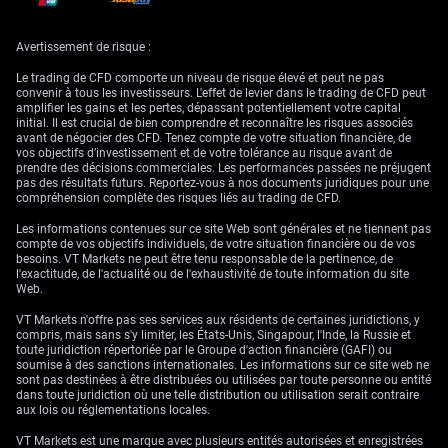
baisse du positionnement spéculatif, a historiquement précédé des
phases de consolidation ou de repli des prix, à l’image du schéma
observé au quatrième trimestre 2023.
Avertissement de risque :
Ajustement stratégique
Le trading de CFD comporte un niveau de risque élevé et peut ne pas
convenir à tous les investisseurs. L'effet de levier dans le trading de CFD peut
amplifier les gains et les pertes, dépassant potentiellement votre capital
en réponse à des
initial. Il est crucial de bien comprendre et reconnaître les risques associés
avant de négocier des CFD. Tenez compte de votre situation financière, de
vos objectifs d’investissement et de votre tolérance au risque avant de
signaux baissiers
prendre des décisions commerciales. Les performances passées ne préjugent
pas des résultats futurs. Reportez-vous à nos documents juridiques pour une
compréhension complète des risques liés au trading de CFD.
Les informations contenues sur ce site Web sont générales et ne tiennent pas
Compte tenu de ces éléments, nous ajustons notre stratégie pour les
compte de vos objectifs individuels, de votre situation financière ou de vos
prochaines semaines. Nous estimons prudent de réduire l’exposition
besoins. VT Markets ne peut être tenu responsable de la pertinence, de
longue sur les contrats à terme WTI et Brent. Nous envisageons
l'exactitude, de l'actualité ou de l'exhaustivité de toute information du site
désormais de mettre en place des spreads de calls baissiers (bear call
Web.
spreads) ou d’acheter des options de vente (puts) afin de se protéger
contre un risque de glissement des cours du brut vers le bas des 70
VT Markets n'offre pas ses services aux résidents de certaines juridictions, y
dollars.
compris, mais sans s'y limiter, les États-Unis, Singapour, l'Inde, la Russie et
toute juridiction répertoriée par le Groupe d'action financière (GAFI) ou
soumise à des sanctions internationales. Les informations sur ce site web ne
sont pas destinées à être distribuées ou utilisées par toute personne ou entité
dans toute juridiction où une telle distribution ou utilisation serait contraire
aux lois ou réglementations locales.
VT Markets est une marque avec plusieurs entités autorisées et enregistrées