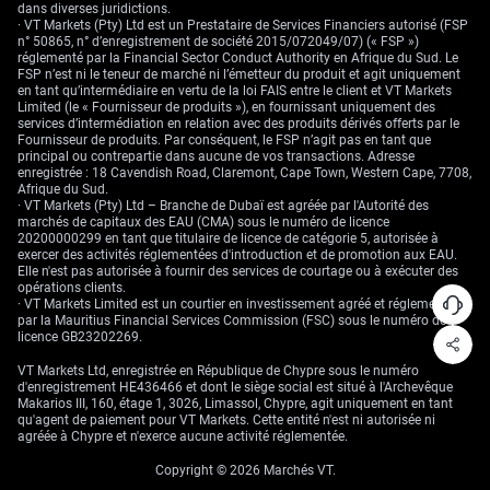
dans diverses juridictions.
· VT Markets (Pty) Ltd est un Prestataire de Services Financiers autorisé (FSP
n° 50865, n° d’enregistrement de société 2015/072049/07) (« FSP »)
réglementé par la Financial Sector Conduct Authority en Afrique du Sud. Le
FSP n’est ni le teneur de marché ni l’émetteur du produit et agit uniquement
en tant qu’intermédiaire en vertu de la loi FAIS entre le client et VT Markets
Limited (le « Fournisseur de produits »), en fournissant uniquement des
services d’intermédiation en relation avec des produits dérivés offerts par le
Fournisseur de produits. Par conséquent, le FSP n’agit pas en tant que
principal ou contrepartie dans aucune de vos transactions. Adresse
enregistrée : 18 Cavendish Road, Claremont, Cape Town, Western Cape, 7708,
Afrique du Sud.
· VT Markets (Pty) Ltd – Branche de Dubaï est agréée par l'Autorité des
marchés de capitaux des EAU (CMA) sous le numéro de licence
20200000299 en tant que titulaire de licence de catégorie 5, autorisée à
exercer des activités réglementées d'introduction et de promotion aux EAU.
Elle n'est pas autorisée à fournir des services de courtage ou à exécuter des
opérations clients.
· VT Markets Limited est un courtier en investissement agréé et réglementé
par la Mauritius Financial Services Commission (FSC) sous le numéro de
licence GB23202269.
VT Markets Ltd, enregistrée en République de Chypre sous le numéro
d'enregistrement HE436466 et dont le siège social est situé à l'Archevêque
Makarios III, 160, étage 1, 3026, Limassol, Chypre, agit uniquement en tant
qu'agent de paiement pour VT Markets. Cette entité n'est ni autorisée ni
agréée à Chypre et n'exerce aucune activité réglementée.
Copyright © 2026 Marchés VT.