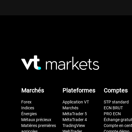
Marchés
Plateformes
Comptes
Forex
Application VT
STP standard
Indices
Marchés
ECN BRUT
Énergies
MétaTrader 5
PRO ECN
Métaux précieux
MétaTrader 4
Échange gratui
Matières premières
TradingView
Compte en cen
agricoles
WebTrader
Compte démo