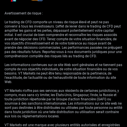
historique et effets
indirects
Avertissement de risque :
Le trading de CFD comporte un niveau de risque élevé et peut ne pas
convenir à tous les investisseurs. L'effet de levier dans le trading de CFD peut
De tels développements géopolitiques génèrent une forte incertitude ;
amplifier les gains et les pertes, dépassant potentiellement votre capital
nous nous attendons donc également à une nette hausse de la volatilité
initial. Il est crucial de bien comprendre et reconnaître les risques associés
du pétrole. L’indice de volatilité du pétrole brut du CBOE (OVX), qui
avant de négocier des CFD. Tenez compte de votre situation financière, de
évoluait autour d’un niveau relativement calme de 35, pourrait aisément
vos objectifs d’investissement et de votre tolérance au risque avant de
dépasser 45 dans les prochains jours. Par conséquent, nous étudions
prendre des décisions commerciales. Les performances passées ne préjugent
aussi des stratégies acheteuses de volatilité, telles que l’achat de
pas des résultats futurs. Reportez-vous à nos documents juridiques pour une
straddles, afin de tirer parti de fortes amplitudes de prix.
compréhension complète des risques liés au trading de CFD.
Nous avons observé une dynamique similaire lors de la période ayant
Les informations contenues sur ce site Web sont générales et ne tiennent pas
précédé l’accord nucléaire JCPOA de 2015. Les prix du pétrole avaient
compte de vos objectifs individuels, de votre situation financière ou de vos
chuté de plus de 30% dans les six mois suivant l’accord initial, le marché
besoins. VT Markets ne peut être tenu responsable de la pertinence, de
anticipant le retour des barils iraniens. L’histoire suggère que ce repli
l'exactitude, de l'actualité ou de l'exhaustivité de toute information du site
initial n’est pas un phénomène d’une journée, mais le début d’une
Web.
tendance de plus long terme.
VT Markets n'offre pas ses services aux résidents de certaines juridictions, y
Cette information signale également une désescalade des tensions dans
compris, mais sans s'y limiter, les États-Unis, Singapour, l'Inde, la Russie et
le golfe Persique, ce qui est positif pour le commerce maritime. La prime
toute juridiction répertoriée par le Groupe d'action financière (GAFI) ou
de risque pour les pétroliers transitant par le détroit d’Ormuz devrait
soumise à des sanctions internationales. Les informations sur ce site web ne
diminuer, ce qui pourrait réduire les coûts d’assurance maritime. Nous
sont pas destinées à être distribuées ou utilisées par toute personne ou entité
explorons donc des options d’achat (calls) sur de grandes compagnies
dans toute juridiction où une telle distribution ou utilisation serait contraire
de transport maritime (tankers) qui bénéficieraient d’un passage plus
aux lois ou réglementations locales.
sûr et moins coûteux.
VT Markets est une marque avec plusieurs entités autorisées et enregistrées