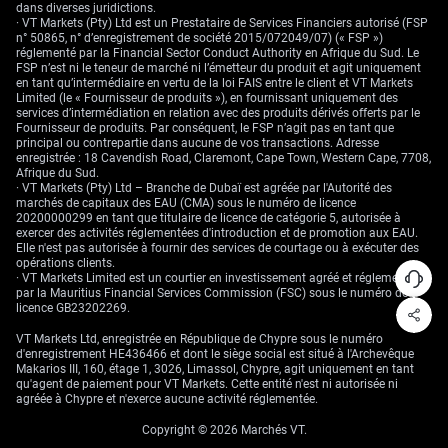
Il est crucial de rappeler que cet accord n’est pas encore finalisé et qu’il
dans diverses juridictions.
pourrait encore échouer. Nous suivrons attentivement les annonces
· VT Markets (Pty) Ltd est un Prestataire de Services Financiers autorisé (FSP
officielles de l’AIEA et de l’ensemble des pays concernés afin d’obtenir
n° 50865, n° d’enregistrement de société 2015/072049/07) (« FSP »)
confirmation. Tout signe de retard ou d’échec des négociations
réglementé par la Financial Sector Conduct Authority en Afrique du Sud. Le
provoquerait un net retournement des prix du pétrole.
FSP n’est ni le teneur de marché ni l’émetteur du produit et agit uniquement
en tant qu’intermédiaire en vertu de la loi FAIS entre le client et VT Markets
Limited (le « Fournisseur de produits »), en fournissant uniquement des
services d’intermédiation en relation avec des produits dérivés offerts par le
Fournisseur de produits. Par conséquent, le FSP n’agit pas en tant que
principal ou contrepartie dans aucune de vos transactions. Adresse
enregistrée : 18 Cavendish Road, Claremont, Cape Town, Western Cape, 7708,
Afrique du Sud.
· VT Markets (Pty) Ltd – Branche de Dubaï est agréée par l'Autorité des
marchés de capitaux des EAU (CMA) sous le numéro de licence
20200000299 en tant que titulaire de licence de catégorie 5, autorisée à
exercer des activités réglementées d'introduction et de promotion aux EAU.
Elle n'est pas autorisée à fournir des services de courtage ou à exécuter des
opérations clients.
· VT Markets Limited est un courtier en investissement agréé et réglementé
par la Mauritius Financial Services Commission (FSC) sous le numéro de
licence GB23202269.
VT Markets Ltd, enregistrée en République de Chypre sous le numéro
d'enregistrement HE436466 et dont le siège social est situé à l'Archevêque
Makarios III, 160, étage 1, 3026, Limassol, Chypre, agit uniquement en tant
qu'agent de paiement pour VT Markets. Cette entité n'est ni autorisée ni
agréée à Chypre et n'exerce aucune activité réglementée.
Copyright © 2026 Marchés VT.