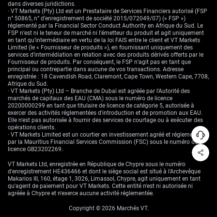
dans diverses juridictions.
· VT Markets (Pty) Ltd est un Prestataire de Services Financiers autorisé (FSP
n° 50865, n° d’enregistrement de société 2015/072049/07) (« FSP »)
réglementé par la Financial Sector Conduct Authority en Afrique du Sud. Le
FSP n’est ni le teneur de marché ni l’émetteur du produit et agit uniquement
en tant qu’intermédiaire en vertu de la loi FAIS entre le client et VT Markets
Limited (le « Fournisseur de produits »), en fournissant uniquement des
services d’intermédiation en relation avec des produits dérivés offerts par le
Fournisseur de produits. Par conséquent, le FSP n’agit pas en tant que
principal ou contrepartie dans aucune de vos transactions. Adresse
enregistrée : 18 Cavendish Road, Claremont, Cape Town, Western Cape, 7708,
Afrique du Sud.
· VT Markets (Pty) Ltd – Branche de Dubaï est agréée par l'Autorité des
marchés de capitaux des EAU (CMA) sous le numéro de licence
20200000299 en tant que titulaire de licence de catégorie 5, autorisée à
exercer des activités réglementées d'introduction et de promotion aux EAU.
Elle n'est pas autorisée à fournir des services de courtage ou à exécuter des
opérations clients.
· VT Markets Limited est un courtier en investissement agréé et réglementé
par la Mauritius Financial Services Commission (FSC) sous le numéro de
licence GB23202269.
VT Markets Ltd, enregistrée en République de Chypre sous le numéro
d'enregistrement HE436466 et dont le siège social est situé à l'Archevêque
Makarios III, 160, étage 1, 3026, Limassol, Chypre, agit uniquement en tant
qu'agent de paiement pour VT Markets. Cette entité n'est ni autorisée ni
agréée à Chypre et n'exerce aucune activité réglementée.
Copyright © 2026 Marchés VT.