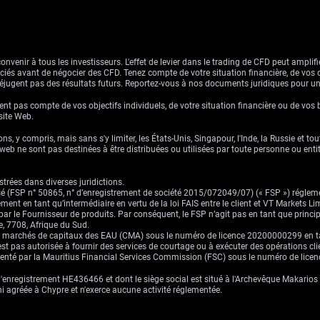
venir à tous les investisseurs. L'effet de levier dans le trading de CFD peut amplifie
ssociés avant de négocier des CFD. Tenez compte de votre situation financière, de vos 
jugent pas des résultats futurs. Reportez-vous à nos documents juridiques pour u
nt pas compte de vos objectifs individuels, de votre situation financière ou de vos 
 site Web.
ns, y compris, mais sans s'y limiter, les États-Unis, Singapour, l'Inde, la Russie et to
eb ne sont pas destinées à être distribuées ou utilisées par toute personne ou entité 
trées dans diverses juridictions.
risé (FSP n° 50865, n° d’enregistrement de société 2015/072049/07) (« FSP ») réglem
ement en tant qu’intermédiaire en vertu de la loi FAIS entre le client et VT Markets L
s par le Fournisseur de produits. Par conséquent, le FSP n’agit pas en tant que prin
, 7708, Afrique du Sud.
es marchés de capitaux des EAU (CMA) sous le numéro de licence 20200000299 en tant 
st pas autorisée à fournir des services de courtage ou à exécuter des opérations cli
ementé par la Mauritius Financial Services Commission (FSC) sous le numéro de lic
enregistrement HE436466 et dont le siège social est situé à l'Archevêque Makarios I
ni agréée à Chypre et n'exerce aucune activité réglementée.