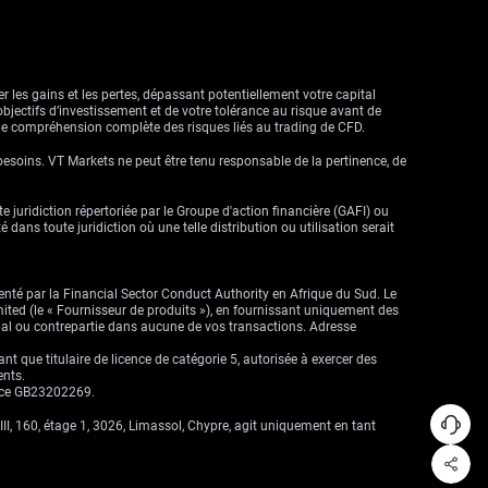
r les gains et les pertes, dépassant potentiellement votre capital
objectifs d’investissement et de votre tolérance au risque avant de
ne compréhension complète des risques liés au trading de CFD.
besoins. VT Markets ne peut être tenu responsable de la pertinence, de
ute juridiction répertoriée par le Groupe d'action financière (GAFI) ou
dans toute juridiction où une telle distribution ou utilisation serait
enté par la Financial Sector Conduct Authority en Afrique du Sud. Le
imited (le « Fournisseur de produits »), en fournissant uniquement des
cipal ou contrepartie dans aucune de vos transactions. Adresse
que titulaire de licence de catégorie 5, autorisée à exercer des
ents.
ence GB23202269.
II, 160, étage 1, 3026, Limassol, Chypre, agit uniquement en tant