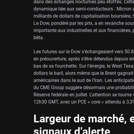
dans des échanges nocturnes peu étoffés. Cette
dynamique liée aux semi-conducteurs : Micron a 
milliards de dollars de capitalisation boursière
Le Dow, pondéré par les prix, a en revanche sou
importante aux industrielles et aux financières,
bêta.
Les futures sur le Dow s’échangeaient vers 50.
en préouverture, après s’être détendus depuis en
bas de sa fourchette. Sur l’énergie, le West Te
dollars le baril, alors même que le Brent gagnai
américaines dans le sud de l’Iran. Les anticipat
du CME Group suggère désormais une probabilit
Réserve fédérale en juillet. L’attention se tourne
12h30 GMT, avec un PCE « core » attendu à 3,3%
Largeur de marché, e
signaux d’alerte