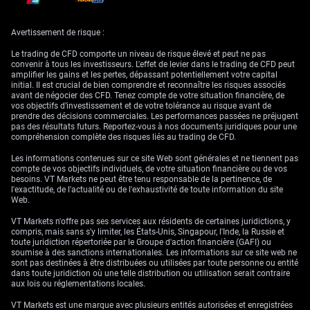
que nous jugeons désormais trop optimiste. Nous voyons une
opportunité dans la vente de contrats à terme qui misent sur un taux
directeur plus élevé en fin d’année que celui actuellement implicite.
Avertissement de risque :
Couvertures de volatilité,
Le trading de CFD comporte un niveau de risque élevé et peut ne pas
convenir à tous les investisseurs. L'effet de levier dans le trading de CFD peut
amplifier les gains et les pertes, dépassant potentiellement votre capital
stratégie actions et
initial. Il est crucial de bien comprendre et reconnaître les risques associés
avant de négocier des CFD. Tenez compte de votre situation financière, de
perspectives sur le dollar
vos objectifs d’investissement et de votre tolérance au risque avant de
prendre des décisions commerciales. Les performances passées ne préjugent
pas des résultats futurs. Reportez-vous à nos documents juridiques pour une
compréhension complète des risques liés au trading de CFD.
Cette incertitude sur la trajectoire de la Fed devrait accroître la volatilité
Les informations contenues sur ce site Web sont générales et ne tiennent pas
de marché à partir de ses niveaux actuellement faibles. Avec un VIX
compte de vos objectifs individuels, de votre situation financière ou de vos
récemment proche de 17, un niveau historiquement modéré, nous
besoins. VT Markets ne peut être tenu responsable de la pertinence, de
considérons les options d’achat (« calls ») sur l’indice comme une
l'exactitude, de l'actualité ou de l'exhaustivité de toute information du site
couverture peu coûteuse contre un possible regain de turbulence. Un tel
Web.
mouvement pourrait être déclenché par un ton plus restrictif (« hawkish
») des responsables de la Fed dans les prochaines semaines.
VT Markets n'offre pas ses services aux résidents de certaines juridictions, y
compris, mais sans s'y limiter, les États-Unis, Singapour, l'Inde, la Russie et
Sur les dérivés actions, cet environnement appelle une posture plus
toute juridiction répertoriée par le Groupe d'action financière (GAFI) ou
défensive, en particulier pour les secteurs sensibles aux taux comme la
soumise à des sanctions internationales. Les informations sur ce site web ne
technologie et les valeurs de croissance non rentables. Nous
sont pas destinées à être distribuées ou utilisées par toute personne ou entité
envisageons d’acheter des options de vente de protection (« puts ») sur
dans toute juridiction où une telle distribution ou utilisation serait contraire
le Nasdaq 100. Cette stratégie permettrait de mieux isoler les
aux lois ou réglementations locales.
portefeuilles d’un repli si le marché réévalue un scénario de taux plus
élevés plus longtemps (« higher for longer »).
VT Markets est une marque avec plusieurs entités autorisées et enregistrées