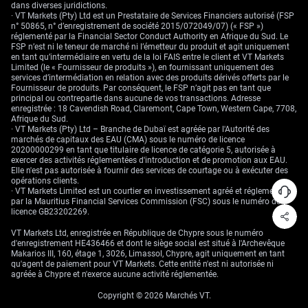
dans diverses juridictions.
La perspective d’un nombre plus limité de baisses de taux de la Fed
· VT Markets (Pty) Ltd est un Prestataire de Services Financiers autorisé (FSP
devrait également soutenir le dollar américain, qui s’est apprécié de
n° 50865, n° d’enregistrement de société 2015/072049/07) (« FSP »)
manière régulière face à l’euro depuis fin 2025. Nous pensons que la
réglementé par la Financial Sector Conduct Authority en Afrique du Sud. Le
force du billet vert se prolongera, alors que d’autres banques centrales,
FSP n’est ni le teneur de marché ni l’émetteur du produit et agit uniquement
comme la BCE, semblent davantage engagées dans l’assouplissement
en tant qu’intermédiaire en vertu de la loi FAIS entre le client et VT Markets
de leur politique. En conséquence, nous examinons des stratégies tirant
Limited (le « Fournisseur de produits »), en fournissant uniquement des
parti d’une hausse de l’indice du dollar (DXY), telles que l’achat d’options
services d’intermédiation en relation avec des produits dérivés offerts par le
d’achat (« calls »).
Fournisseur de produits. Par conséquent, le FSP n’agit pas en tant que
principal ou contrepartie dans aucune de vos transactions. Adresse
enregistrée : 18 Cavendish Road, Claremont, Cape Town, Western Cape, 7708,
Afrique du Sud.
· VT Markets (Pty) Ltd – Branche de Dubaï est agréée par l'Autorité des
marchés de capitaux des EAU (CMA) sous le numéro de licence
20200000299 en tant que titulaire de licence de catégorie 5, autorisée à
exercer des activités réglementées d'introduction et de promotion aux EAU.
Elle n'est pas autorisée à fournir des services de courtage ou à exécuter des
opérations clients.
· VT Markets Limited est un courtier en investissement agréé et réglementé
par la Mauritius Financial Services Commission (FSC) sous le numéro de
licence GB23202269.
VT Markets Ltd, enregistrée en République de Chypre sous le numéro
d'enregistrement HE436466 et dont le siège social est situé à l'Archevêque
Makarios III, 160, étage 1, 3026, Limassol, Chypre, agit uniquement en tant
qu'agent de paiement pour VT Markets. Cette entité n'est ni autorisée ni
agréée à Chypre et n'exerce aucune activité réglementée.
Copyright © 2026 Marchés VT.