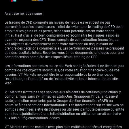
dessus des prévisions — devraient accroître l’indécision des marchés et
la volatilité. La volatilité implicite sur les options du FTSE 100, qui a
récemment touché un plus bas annuel de 12%, est déjà remontée à 14%
Avertissement de risque :
et nous anticipons une progression supplémentaire. C’est un signal clair
en faveur de l’achat de straddles sur l’indice afin de profiter d’un
Le trading de CFD comporte un niveau de risque élevé et peut ne pas
mouvement significatif des cours dans un sens ou dans l’autre au cours
convenir à tous les investisseurs. L'effet de levier dans le trading de CFD peut
des prochaines semaines.
amplifier les gains et les pertes, dépassant potentiellement votre capital
initial. Il est crucial de bien comprendre et reconnaître les risques associés
avant de négocier des CFD. Tenez compte de votre situation financière, de
vos objectifs d’investissement et de votre tolérance au risque avant de
prendre des décisions commerciales. Les performances passées ne préjugent
pas des résultats futurs. Reportez-vous à nos documents juridiques pour une
compréhension complète des risques liés au trading de CFD.
Les informations contenues sur ce site Web sont générales et ne tiennent pas
compte de vos objectifs individuels, de votre situation financière ou de vos
besoins. VT Markets ne peut être tenu responsable de la pertinence, de
l'exactitude, de l'actualité ou de l'exhaustivité de toute information du site
Web.
VT Markets n'offre pas ses services aux résidents de certaines juridictions, y
compris, mais sans s'y limiter, les États-Unis, Singapour, l'Inde, la Russie et
toute juridiction répertoriée par le Groupe d'action financière (GAFI) ou
soumise à des sanctions internationales. Les informations sur ce site web ne
sont pas destinées à être distribuées ou utilisées par toute personne ou entité
dans toute juridiction où une telle distribution ou utilisation serait contraire
aux lois ou réglementations locales.
VT Markets est une marque avec plusieurs entités autorisées et enregistrées