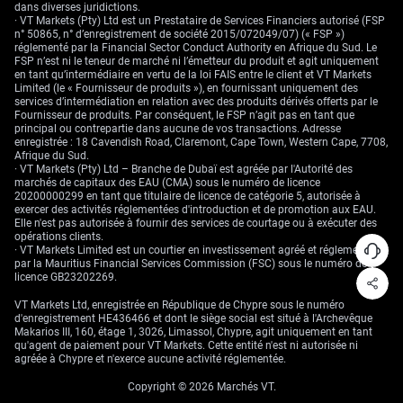
dans diverses juridictions.
· VT Markets (Pty) Ltd est un Prestataire de Services Financiers autorisé (FSP
n° 50865, n° d’enregistrement de société 2015/072049/07) (« FSP »)
réglementé par la Financial Sector Conduct Authority en Afrique du Sud. Le
FSP n’est ni le teneur de marché ni l’émetteur du produit et agit uniquement
en tant qu’intermédiaire en vertu de la loi FAIS entre le client et VT Markets
Limited (le « Fournisseur de produits »), en fournissant uniquement des
services d’intermédiation en relation avec des produits dérivés offerts par le
Fournisseur de produits. Par conséquent, le FSP n’agit pas en tant que
principal ou contrepartie dans aucune de vos transactions. Adresse
enregistrée : 18 Cavendish Road, Claremont, Cape Town, Western Cape, 7708,
Afrique du Sud.
· VT Markets (Pty) Ltd – Branche de Dubaï est agréée par l'Autorité des
marchés de capitaux des EAU (CMA) sous le numéro de licence
20200000299 en tant que titulaire de licence de catégorie 5, autorisée à
exercer des activités réglementées d'introduction et de promotion aux EAU.
Elle n'est pas autorisée à fournir des services de courtage ou à exécuter des
opérations clients.
· VT Markets Limited est un courtier en investissement agréé et réglementé
par la Mauritius Financial Services Commission (FSC) sous le numéro de
licence GB23202269.
VT Markets Ltd, enregistrée en République de Chypre sous le numéro
d'enregistrement HE436466 et dont le siège social est situé à l'Archevêque
Makarios III, 160, étage 1, 3026, Limassol, Chypre, agit uniquement en tant
qu'agent de paiement pour VT Markets. Cette entité n'est ni autorisée ni
agréée à Chypre et n'exerce aucune activité réglementée.
Copyright © 2026 Marchés VT.