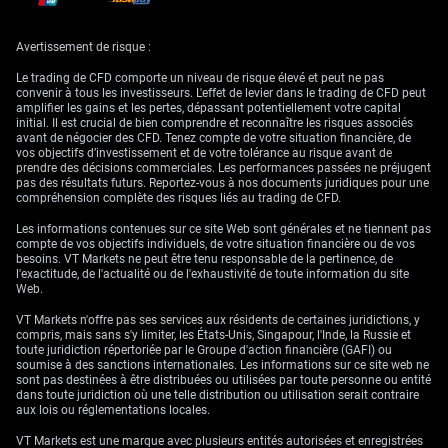
Cette faiblesse s’explique par la fragilité observée fin
Avertissement de risque :
2024, surtout dans la première économie de la zone.
L’indice IFO du climat des affaires en Allemagne, par
Le trading de CFD comporte un niveau de risque élevé et peut ne pas
convenir à tous les investisseurs. L'effet de levier dans le trading de CFD peut
exemple, montrait un redémarrage limité début 2025
amplifier les gains et les pertes, dépassant potentiellement votre capital
après une phase de stagnation (activité quasi stable). Ce
initial. Il est crucial de bien comprendre et reconnaître les risques associés
PMI confirme que la faiblesse est plus large et plus
avant de négocier des CFD. Tenez compte de votre situation financière, de
vos objectifs d’investissement et de votre tolérance au risque avant de
marquée que prévu.
prendre des décisions commerciales. Les performances passées ne préjugent
pas des résultats futurs. Reportez-vous à nos documents juridiques pour une
Commencez à trader maintenant – Cliquez
ici
pour créer votre vrai
compréhension complète des risques liés au trading de CFD.
compte VT Markets
Les informations contenues sur ce site Web sont générales et ne tiennent pas
compte de vos objectifs individuels, de votre situation financière ou de vos
besoins. VT Markets ne peut être tenu responsable de la pertinence, de
l'exactitude, de l'actualité ou de l'exhaustivité de toute information du site
Web.
VT Markets n'offre pas ses services aux résidents de certaines juridictions, y
compris, mais sans s'y limiter, les États-Unis, Singapour, l'Inde, la Russie et
toute juridiction répertoriée par le Groupe d'action financière (GAFI) ou
soumise à des sanctions internationales. Les informations sur ce site web ne
sont pas destinées à être distribuées ou utilisées par toute personne ou entité
dans toute juridiction où une telle distribution ou utilisation serait contraire
aux lois ou réglementations locales.
VT Markets est une marque avec plusieurs entités autorisées et enregistrées