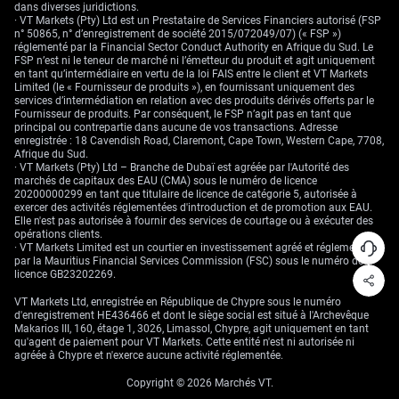
dans diverses juridictions.
· VT Markets (Pty) Ltd est un Prestataire de Services Financiers autorisé (FSP
n° 50865, n° d’enregistrement de société 2015/072049/07) (« FSP »)
réglementé par la Financial Sector Conduct Authority en Afrique du Sud. Le
FSP n’est ni le teneur de marché ni l’émetteur du produit et agit uniquement
en tant qu’intermédiaire en vertu de la loi FAIS entre le client et VT Markets
Limited (le « Fournisseur de produits »), en fournissant uniquement des
services d’intermédiation en relation avec des produits dérivés offerts par le
Fournisseur de produits. Par conséquent, le FSP n’agit pas en tant que
principal ou contrepartie dans aucune de vos transactions. Adresse
enregistrée : 18 Cavendish Road, Claremont, Cape Town, Western Cape, 7708,
Afrique du Sud.
· VT Markets (Pty) Ltd – Branche de Dubaï est agréée par l'Autorité des
marchés de capitaux des EAU (CMA) sous le numéro de licence
20200000299 en tant que titulaire de licence de catégorie 5, autorisée à
exercer des activités réglementées d'introduction et de promotion aux EAU.
Elle n'est pas autorisée à fournir des services de courtage ou à exécuter des
opérations clients.
· VT Markets Limited est un courtier en investissement agréé et réglementé
par la Mauritius Financial Services Commission (FSC) sous le numéro de
licence GB23202269.
VT Markets Ltd, enregistrée en République de Chypre sous le numéro
d'enregistrement HE436466 et dont le siège social est situé à l'Archevêque
Makarios III, 160, étage 1, 3026, Limassol, Chypre, agit uniquement en tant
qu'agent de paiement pour VT Markets. Cette entité n'est ni autorisée ni
agréée à Chypre et n'exerce aucune activité réglementée.
Copyright © 2026 Marchés VT.