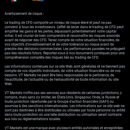
historiques
Avertissement de risque :
Ce retournement rappelle la crise du « mini-budget » de
Le trading de CFD comporte un niveau de risque élevé et peut ne pas
2022, lorsque le sentiment de marché sur le Royaume-Uni
convenir à tous les investisseurs. L'effet de levier dans le trading de CFD peut
s’était rapidement dégradé. Même si la cause est
amplifier les gains et les pertes, dépassant potentiellement votre capital
initial. Il est crucial de bien comprendre et reconnaître les risques associés
économique et non politique, la logique de vente des
avant de négocier des CFD. Tenez compte de votre situation financière, de
actifs britanniques se rapproche. Cela contraste avec
vos objectifs d’investissement et de votre tolérance au risque avant de
l’optimisme observé sur une grande partie de 2025, porté
prendre des décisions commerciales. Les performances passées ne préjugent
par le reflux de l’inflation et l’espoir d’une reprise
pas des résultats futurs. Reportez-vous à nos documents juridiques pour une
compréhension complète des risques liés au trading de CFD.
progressive.
Les informations contenues sur ce site Web sont générales et ne tiennent pas
Commencez à trader maintenant – Cliquez
ici
pour créer votre vrai
compte de vos objectifs individuels, de votre situation financière ou de vos
compte VT Markets
besoins. VT Markets ne peut être tenu responsable de la pertinence, de
l'exactitude, de l'actualité ou de l'exhaustivité de toute information du site
Web.
VT Markets n'offre pas ses services aux résidents de certaines juridictions, y
compris, mais sans s'y limiter, les États-Unis, Singapour, l'Inde, la Russie et
toute juridiction répertoriée par le Groupe d'action financière (GAFI) ou
soumise à des sanctions internationales. Les informations sur ce site web ne
sont pas destinées à être distribuées ou utilisées par toute personne ou entité
dans toute juridiction où une telle distribution ou utilisation serait contraire
aux lois ou réglementations locales.
VT Markets est une marque avec plusieurs entités autorisées et enregistrées