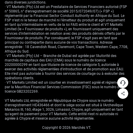
dans diverses juridictions.
· VT Markets (Pty) Ltd est un Prestataire de Services Financiers autorisé (FSP
n° 50865, n° d’enregistrement de société 2015/072049/07) (« FSP »)
réglementé par la Financial Sector Conduct Authority en Afrique du Sud. Le
FSP n’est ni le teneur de marché ni l’émetteur du produit et agit uniquement
en tant qu’intermédiaire en vertu de la loi FAIS entre le client et VT Markets
Limited (le « Fournisseur de produits »), en fournissant uniquement des
services d’intermédiation en relation avec des produits dérivés offerts par le
Fournisseur de produits. Par conséquent, le FSP n’agit pas en tant que
principal ou contrepartie dans aucune de vos transactions. Adresse
enregistrée : 18 Cavendish Road, Claremont, Cape Town, Western Cape, 7708,
Afrique du Sud.
· VT Markets (Pty) Ltd – Branche de Dubaï est agréée par l'Autorité des
marchés de capitaux des EAU (CMA) sous le numéro de licence
20200000299 en tant que titulaire de licence de catégorie 5, autorisée à
exercer des activités réglementées d'introduction et de promotion aux EAU.
Elle n'est pas autorisée à fournir des services de courtage ou à exécuter des
opérations clients.
· VT Markets Limited est un courtier en investissement agréé et réglementé
par la Mauritius Financial Services Commission (FSC) sous le numéro de
licence GB23202269.
VT Markets Ltd, enregistrée en République de Chypre sous le numéro
d'enregistrement HE436466 et dont le siège social est situé à l'Archevêque
Makarios III, 160, étage 1, 3026, Limassol, Chypre, agit uniquement en tant
qu'agent de paiement pour VT Markets. Cette entité n'est ni autorisée ni
agréée à Chypre et n'exerce aucune activité réglementée.
Copyright © 2026 Marchés VT.