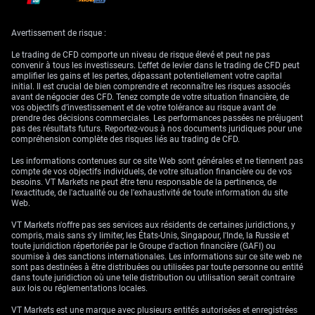
Tension sur les stocks et
Avertissement de risque :
facteurs haussiers à plus
Le trading de CFD comporte un niveau de risque élevé et peut ne pas
convenir à tous les investisseurs. L'effet de levier dans le trading de CFD peut
long terme
amplifier les gains et les pertes, dépassant potentiellement votre capital
initial. Il est crucial de bien comprendre et reconnaître les risques associés
avant de négocier des CFD. Tenez compte de votre situation financière, de
vos objectifs d’investissement et de votre tolérance au risque avant de
prendre des décisions commerciales. Les performances passées ne préjugent
Nous ne pouvons toutefois pas ignorer les niveaux de stocks
pas des résultats futurs. Reportez-vous à nos documents juridiques pour une
américains, désormais très bas et au plus bas depuis plus de quatre
compréhension complète des risques liés au trading de CFD.
décennies. Cette tension fondamentale ressemble à un ressort
comprimé, d’autant plus que la Réserve stratégique de pétrole (SPR) des
Les informations contenues sur ce site Web sont générales et ne tiennent pas
États-Unis évolue elle aussi près de ses plus bas de 40 ans, autour de
compte de vos objectifs individuels, de votre situation financière ou de vos
370 millions de barils. Le marché choisit pour l’instant de reléguer ce
besoins. VT Markets ne peut être tenu responsable de la pertinence, de
facteur haussier au second plan au profit des nouvelles géopolitiques.
l'exactitude, de l'actualité ou de l'exhaustivité de toute information du site
Web.
Ce décalage crée une opportunité intéressante à plus long terme,
lorsque l’attention se reportera sur le marché physique. Nous voyons de
VT Markets n'offre pas ses services aux résidents de certaines juridictions, y
la valeur dans l’achat d’options d’achat (calls) hors de la monnaie, à
compris, mais sans s'y limiter, les États-Unis, Singapour, l'Inde, la Russie et
échéance de trois à six mois, actuellement peu chères du fait de la
toute juridiction répertoriée par le Groupe d'action financière (GAFI) ou
baisse des prix au comptant. Si la mise en œuvre de l’accord avec l’Iran
soumise à des sanctions internationales. Les informations sur ce site web ne
était retardée, ou si la demande restait robuste, ces positions pourraient
sont pas destinées à être distribuées ou utilisées par toute personne ou entité
générer des gains substantiels.
dans toute juridiction où une telle distribution ou utilisation serait contraire
aux lois ou réglementations locales.
Les tendances de la demande estivale soutiennent également cette
thèse haussière sous-jacente, la consommation augmentant
VT Markets est une marque avec plusieurs entités autorisées et enregistrées