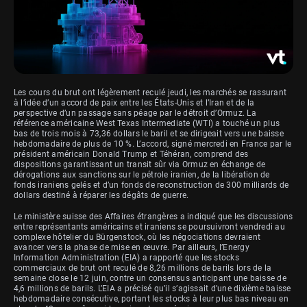
Les cours du brut ont légèrement reculé jeudi, les marchés se rassurant
à l’idée d’un accord de paix entre les États-Unis et l’Iran et de la
perspective d’un passage sans péage par le détroit d’Ormuz. La
référence américaine West Texas Intermediate (WTI) a touché un plus
bas de trois mois à 73,36 dollars le baril et se dirigeait vers une baisse
hebdomadaire de plus de 10 %. L’accord, signé mercredi en France par le
président américain Donald Trump et Téhéran, comprend des
dispositions garantissant un transit sûr via Ormuz en échange de
dérogations aux sanctions sur le pétrole iranien, de la libération de
fonds iraniens gelés et d’un fonds de reconstruction de 300 milliards de
dollars destiné à réparer les dégâts de guerre.
Le ministère suisse des Affaires étrangères a indiqué que les discussions
entre représentants américains et iraniens se poursuivront vendredi au
complexe hôtelier du Bürgenstock, où les négociations devraient
avancer vers la phase de mise en œuvre. Par ailleurs, l’Energy
Information Administration (EIA) a rapporté que les stocks
commerciaux de brut ont reculé de 8,26 millions de barils lors de la
semaine close le 12 juin, contre un consensus anticipant une baisse de
4,6 millions de barils. L’EIA a précisé qu’il s’agissait d’une dixième baisse
hebdomadaire consécutive, portant les stocks à leur plus bas niveau en