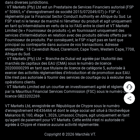
généralement pendant la haute saison de conduite. La solidité récente
dans diverses juridictions.
des indices PMI en Chine et en Inde suggère que la demande mondiale
· VT Markets (Pty) Ltd est un Prestataire de Services Financiers autorisé (FSP
reste résiliente, ce qui continuera d’entamer ces stocks déjà faibles.
n° 50865, n° d’enregistrement de société 2015/072049/07) (« FSP »)
Cette pression fondamentale finira par se refléter dans les prix.
réglementé par la Financial Sector Conduct Authority en Afrique du Sud. Le
FSP n’est ni le teneur de marché ni l’émetteur du produit et agit uniquement
en tant qu’intermédiaire en vertu de la loi FAIS entre le client et VT Markets
Limited (le « Fournisseur de produits »), en fournissant uniquement des
services d’intermédiation en relation avec des produits dérivés offerts par le
Fournisseur de produits. Par conséquent, le FSP n’agit pas en tant que
principal ou contrepartie dans aucune de vos transactions. Adresse
enregistrée : 18 Cavendish Road, Claremont, Cape Town, Western Cape, 7708,
Afrique du Sud.
· VT Markets (Pty) Ltd – Branche de Dubaï est agréée par l'Autorité des
marchés de capitaux des EAU (CMA) sous le numéro de licence
20200000299 en tant que titulaire de licence de catégorie 5, autorisée à
exercer des activités réglementées d'introduction et de promotion aux EAU.
Elle n'est pas autorisée à fournir des services de courtage ou à exécuter des
opérations clients.
· VT Markets Limited est un courtier en investissement agréé et réglementé
par la Mauritius Financial Services Commission (FSC) sous le numéro de
licence GB23202269.
VT Markets Ltd, enregistrée en République de Chypre sous le numéro
d'enregistrement HE436466 et dont le siège social est situé à l'Archevêque
Makarios III, 160, étage 1, 3026, Limassol, Chypre, agit uniquement en tant
qu'agent de paiement pour VT Markets. Cette entité n'est ni autorisée ni
agréée à Chypre et n'exerce aucune activité réglementée.
Copyright © 2026 Marchés VT.