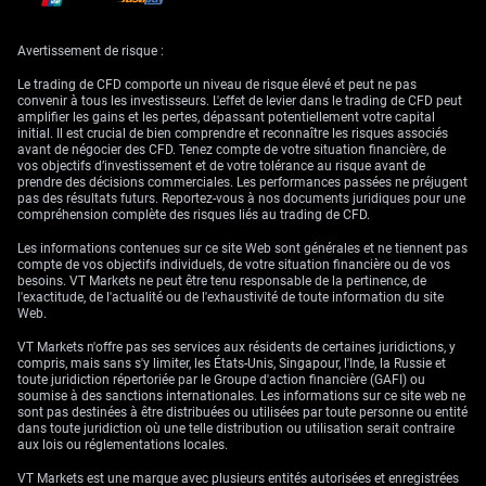
Avertissement de risque :
Pour les intervenants sur dérivés, nous estimons que l’achat d’options de
vente (puts) sur le NZD/USD constitue une manière claire de se
Le trading de CFD comporte un niveau de risque élevé et peut ne pas
positionner en vue d’une poursuite du repli vers les supports à 0,5700 et
convenir à tous les investisseurs. L'effet de levier dans le trading de CFD peut
0,5650. Cette stratégie offre une exposition directe au mouvement
amplifier les gains et les pertes, dépassant potentiellement votre capital
baissier tout en bornant le risque à la prime payée. Nous privilégions
initial. Il est crucial de bien comprendre et reconnaître les risques associés
des maturités de quatre à six semaines afin de capter le mouvement
avant de négocier des CFD. Tenez compte de votre situation financière, de
attendu.
vos objectifs d’investissement et de votre tolérance au risque avant de
prendre des décisions commerciales. Les performances passées ne préjugent
Autre possibilité : vendre des spreads de calls hors de la monnaie (out-
pas des résultats futurs. Reportez-vous à nos documents juridiques pour une
of-the-money) avec des prix d’exercice situés au-dessus de la zone de
compréhension complète des risques liés au trading de CFD.
résistance clé à 0,5833. Cette approche profite à la fois d’une baisse des
cours et de l’érosion temporelle, ce qui est avantageux si la descente est
Les informations contenues sur ce site Web sont générales et ne tiennent pas
progressive. Historiquement, les phases de vigueur généralisée du dollar,
compte de vos objectifs individuels, de votre situation financière ou de vos
comme celle observée au second semestre 2023, ont souvent débouché
besoins. VT Markets ne peut être tenu responsable de la pertinence, de
sur des tendances prolongées et graduelles plutôt que sur des replis
l'exactitude, de l'actualité ou de l'exhaustivité de toute information du site
brusques et volatils.
Web.
Le principal risque pour ce scénario baissier serait un rallye repassant
VT Markets n'offre pas ses services aux résidents de certaines juridictions, y
au-dessus de la SMA 200 jours autour de 0,5833. Un tel mouvement
compris, mais sans s'y limiter, les États-Unis, Singapour, l'Inde, la Russie et
signalerait un changement notable du sentiment de marché et
toute juridiction répertoriée par le Groupe d'action financière (GAFI) ou
constituerait, selon nous, un signal pour réévaluer les positions
soumise à des sanctions internationales. Les informations sur ce site web ne
baissières. Nous surveillerons étroitement ce niveau, véritable ligne de
sont pas destinées à être distribuées ou utilisées par toute personne ou entité
démarcation pour la tendance baissière en cours.
dans toute juridiction où une telle distribution ou utilisation serait contraire
aux lois ou réglementations locales.
VT Markets est une marque avec plusieurs entités autorisées et enregistrées