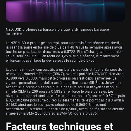
NZD/USD prolonge sa baisse alors que la dynamique baissière
s’accélère
Le NZD/USD a prolongé son repli pour une troisième séance vendredi,
laissant la paire en baisse de plus de 1,48 % sur la semaine après avoir
touché un plus bas de deux mois à 0,5722. Elle s’échangeait en dernier
lieu autour de 0,5738, en recul de 0,25 % sur la séance, le mouvement
enfonçant davantage la devise sous le seuil de 0,5750.
Les gains initiaux, consécutifs à un biais plus restrictif de la Banque de
réserve de Nouvelle-Zélande (RBNZ), avaient porté le NZD/USD d’environ
0,5800 vers 0,6000, mais cette progression s’est depuis inversée. La
vigueur généralisée du dollar américain, liée au conflit États-Unis–Iran,
accentue la pression, tandis que la cassure sous la moyenne mobile
simple (SMA) à 200 jours à 0,5833 a renforcé le biais baissier. Les
niveaux de support sont identifiés au plus bas du 9 janvier à 0,5711 puis
à 0,5700 ; une poursuite du repli viserait ensuite le point bas du 3 avril à
0,5683 ainsi que le seuil psychologique de 0,5650. Un rebond
nécessiterait un retour au-dessus de 0,5800, avec une résistance ensuite
située sur la SMA 200 jours et la SMA 50 jours à 0,5875.
Facteurs techniques et