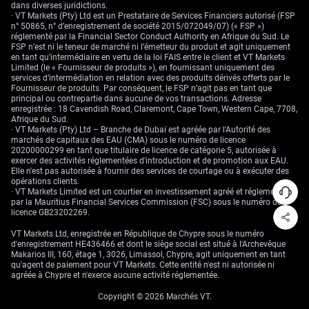
dans diverses juridictions.
· VT Markets (Pty) Ltd est un Prestataire de Services Financiers autorisé (FSP
n° 50865, n° d’enregistrement de société 2015/072049/07) (« FSP »)
réglementé par la Financial Sector Conduct Authority en Afrique du Sud. Le
FSP n’est ni le teneur de marché ni l’émetteur du produit et agit uniquement
en tant qu’intermédiaire en vertu de la loi FAIS entre le client et VT Markets
Limited (le « Fournisseur de produits »), en fournissant uniquement des
services d’intermédiation en relation avec des produits dérivés offerts par le
Fournisseur de produits. Par conséquent, le FSP n’agit pas en tant que
principal ou contrepartie dans aucune de vos transactions. Adresse
enregistrée : 18 Cavendish Road, Claremont, Cape Town, Western Cape, 7708,
Afrique du Sud.
· VT Markets (Pty) Ltd – Branche de Dubaï est agréée par l'Autorité des
marchés de capitaux des EAU (CMA) sous le numéro de licence
20200000299 en tant que titulaire de licence de catégorie 5, autorisée à
exercer des activités réglementées d'introduction et de promotion aux EAU.
Elle n'est pas autorisée à fournir des services de courtage ou à exécuter des
opérations clients.
· VT Markets Limited est un courtier en investissement agréé et réglementé
par la Mauritius Financial Services Commission (FSC) sous le numéro de
licence GB23202269.
VT Markets Ltd, enregistrée en République de Chypre sous le numéro
d'enregistrement HE436466 et dont le siège social est situé à l'Archevêque
Makarios III, 160, étage 1, 3026, Limassol, Chypre, agit uniquement en tant
qu'agent de paiement pour VT Markets. Cette entité n'est ni autorisée ni
agréée à Chypre et n'exerce aucune activité réglementée.
Copyright © 2026 Marchés VT.