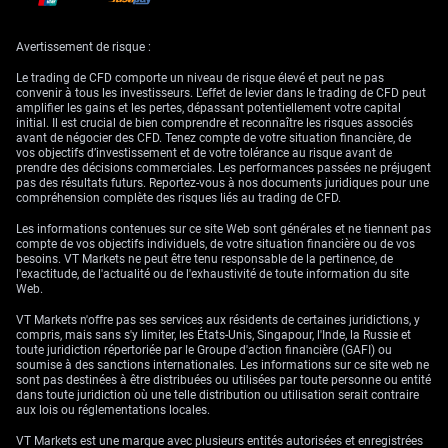
Perspectives de la RBNZ
Avertissement de risque :
et évolutions
Le trading de CFD comporte un niveau de risque élevé et peut ne pas
convenir à tous les investisseurs. L'effet de levier dans le trading de CFD peut
géopolitiques
amplifier les gains et les pertes, dépassant potentiellement votre capital
initial. Il est crucial de bien comprendre et reconnaître les risques associés
avant de négocier des CFD. Tenez compte de votre situation financière, de
vos objectifs d’investissement et de votre tolérance au risque avant de
Le biais hawkish de la Banque de réserve de Nouvelle-Zélande, qui vise
prendre des décisions commerciales. Les performances passées ne préjugent
un taux directeur à 2,85%, constitue un facteur de soutien mais ne
pas des résultats futurs. Reportez-vous à nos documents juridiques pour une
devrait probablement que ralentir la baisse du NZD plutôt que l’inverser.
compréhension complète des risques liés au trading de CFD.
L’inflation néo-zélandaise, bien qu’élevée, montre de premiers signes de
modération, ce qui suggère que la RBNZ est plus proche de la fin de son
Les informations contenues sur ce site Web sont générales et ne tiennent pas
cycle de resserrement que la Fed. Cette configuration renforce in fine le
compte de vos objectifs individuels, de votre situation financière ou de vos
scénario baissier sur la paire.
besoins. VT Markets ne peut être tenu responsable de la pertinence, de
l'exactitude, de l'actualité ou de l'exhaustivité de toute information du site
L’annonce du cessez-le-feu apporte un soutien temporaire au sentiment
Web.
de risque, mais ne modifie pas les fondamentaux sous-jacents dictés
par la politique monétaire. Nous considérons tout regain ultérieur du
VT Markets n'offre pas ses services aux résidents de certaines juridictions, y
NZD comme une opportunité de vente, la prime de risque géopolitique
compris, mais sans s'y limiter, les États-Unis, Singapour, l'Inde, la Russie et
ayant joué un rôle secondaire par rapport aux perspectives de taux
toute juridiction répertoriée par le Groupe d'action financière (GAFI) ou
d’intérêt. Ce bref apaisement de la volatilité de marché pourrait même
soumise à des sanctions internationales. Les informations sur ce site web ne
offrir un point d’entrée plus intéressant, en termes de coût, pour nos
sont pas destinées à être distribuées ou utilisées par toute personne ou entité
positions baissières.
dans toute juridiction où une telle distribution ou utilisation serait contraire
aux lois ou réglementations locales.
Cet environnement de marché rappelle l’année de trading 2022,
lorsqu’un cycle de resserrement de la Fed tout aussi agressif avait
VT Markets est une marque avec plusieurs entités autorisées et enregistrées