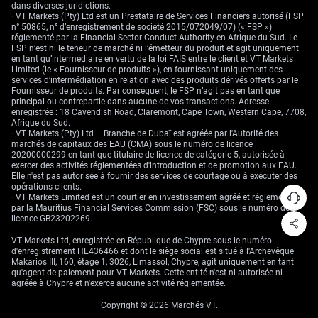
entraîné une baisse durable du NZD/USD. Les données récentes de la
dans diverses juridictions.
Commodity Futures Trading Commission (CFTC) montrent que les
· VT Markets (Pty) Ltd est un Prestataire de Services Financiers autorisé (FSP
grands spéculateurs détiennent déjà d’importantes positions nettes
n° 50865, n° d’enregistrement de société 2015/072049/07) (« FSP »)
vendeuses sur le kiwi. Si cela signifie que le trade devient encombré, cela
réglementé par la Financial Sector Conduct Authority en Afrique du Sud. Le
confirme aussi que la voie de moindre résistance demeure orientée à la
FSP n’est ni le teneur de marché ni l’émetteur du produit et agit uniquement
baisse.
en tant qu’intermédiaire en vertu de la loi FAIS entre le client et VT Markets
Limited (le « Fournisseur de produits »), en fournissant uniquement des
services d’intermédiation en relation avec des produits dérivés offerts par le
Fournisseur de produits. Par conséquent, le FSP n’agit pas en tant que
principal ou contrepartie dans aucune de vos transactions. Adresse
enregistrée : 18 Cavendish Road, Claremont, Cape Town, Western Cape, 7708,
Afrique du Sud.
· VT Markets (Pty) Ltd – Branche de Dubaï est agréée par l'Autorité des
marchés de capitaux des EAU (CMA) sous le numéro de licence
20200000299 en tant que titulaire de licence de catégorie 5, autorisée à
exercer des activités réglementées d'introduction et de promotion aux EAU.
Elle n'est pas autorisée à fournir des services de courtage ou à exécuter des
opérations clients.
· VT Markets Limited est un courtier en investissement agréé et réglementé
par la Mauritius Financial Services Commission (FSC) sous le numéro de
licence GB23202269.
VT Markets Ltd, enregistrée en République de Chypre sous le numéro
d'enregistrement HE436466 et dont le siège social est situé à l'Archevêque
Makarios III, 160, étage 1, 3026, Limassol, Chypre, agit uniquement en tant
qu'agent de paiement pour VT Markets. Cette entité n'est ni autorisée ni
agréée à Chypre et n'exerce aucune activité réglementée.
Copyright © 2026 Marchés VT.