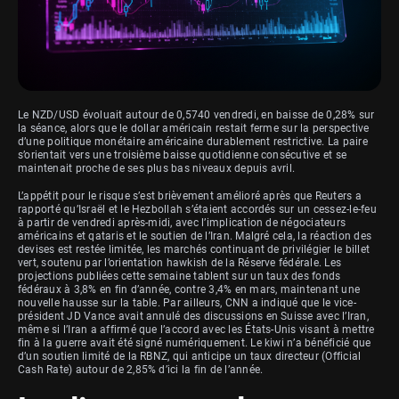
Le NZD/USD évoluait autour de 0,5740 vendredi, en baisse de 0,28% sur
la séance, alors que le dollar américain restait ferme sur la perspective
d’une politique monétaire américaine durablement restrictive. La paire
s’orientait vers une troisième baisse quotidienne consécutive et se
maintenait proche de ses plus bas niveaux depuis avril.
L’appétit pour le risque s’est brièvement amélioré après que Reuters a
rapporté qu’Israël et le Hezbollah s’étaient accordés sur un cessez-le-feu
à partir de vendredi après-midi, avec l’implication de négociateurs
américains et qataris et le soutien de l’Iran. Malgré cela, la réaction des
devises est restée limitée, les marchés continuant de privilégier le billet
vert, soutenu par l’orientation hawkish de la Réserve fédérale. Les
projections publiées cette semaine tablent sur un taux des fonds
fédéraux à 3,8% en fin d’année, contre 3,4% en mars, maintenant une
nouvelle hausse sur la table. Par ailleurs, CNN a indiqué que le vice-
président JD Vance avait annulé des discussions en Suisse avec l’Iran,
même si l’Iran a affirmé que l’accord avec les États-Unis visant à mettre
fin à la guerre avait été signé numériquement. Le kiwi n’a bénéficié que
d’un soutien limité de la RBNZ, qui anticipe un taux directeur (Official
Cash Rate) autour de 2,85% d’ici la fin de l’année.