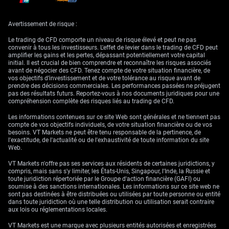
gestion du risque
Avertissement de risque :
Le trading de CFD comporte un niveau de risque élevé et peut ne pas
convenir à tous les investisseurs. L'effet de levier dans le trading de CFD peut
Pour les prochaines semaines, nous estimons que l’utilisation d’options
amplifier les gains et les pertes, dépassant potentiellement votre capital
est la meilleure manière de naviguer sur le marché. Nous envisageons
initial. Il est crucial de bien comprendre et reconnaître les risques associés
l’achat d’options d’achat (calls) avec des échéances en juillet ou août
avant de négocier des CFD. Tenez compte de votre situation financière, de
2026, ce qui permet de bénéficier d’un mouvement haussier tout en
vos objectifs d’investissement et de votre tolérance au risque avant de
plafonnant la perte maximale à la prime payée en cas d’intervention du
prendre des décisions commerciales. Les performances passées ne préjugent
Japon. Des prix d’exercice autour de 215,00 paraissent attractifs pour
pas des résultats futurs. Reportez-vous à nos documents juridiques pour une
cette stratégie.
compréhension complète des risques liés au trading de CFD.
Nous gardons à l’esprit les chutes brutales de cinq yens observées lors
Les informations contenues sur ce site Web sont générales et ne tiennent pas
des interventions d’avril et mai 2024, qui constituent un avertissement
compte de vos objectifs individuels, de votre situation financière ou de vos
clair quant à la volatilité de court terme. Pour les détenteurs de contrats
besoins. VT Markets ne peut être tenu responsable de la pertinence, de
futures, un stop-loss sous la moyenne mobile à 100 jours à 212,54
l'exactitude, de l'actualité ou de l'exhaustivité de toute information du site
constitue une mesure de gestion du risque prudente. Une autre approche
Web.
consiste à vendre des options de vente (puts) hors de la monnaie afin
d’encaisser une prime, en définissant un niveau sous le marché auquel
VT Markets n'offre pas ses services aux résidents de certaines juridictions, y
nous serions à l’aise pour acheter.
compris, mais sans s'y limiter, les États-Unis, Singapour, l'Inde, la Russie et
toute juridiction répertoriée par le Groupe d'action financière (GAFI) ou
soumise à des sanctions internationales. Les informations sur ce site web ne
sont pas destinées à être distribuées ou utilisées par toute personne ou entité
dans toute juridiction où une telle distribution ou utilisation serait contraire
aux lois ou réglementations locales.
VT Markets est une marque avec plusieurs entités autorisées et enregistrées