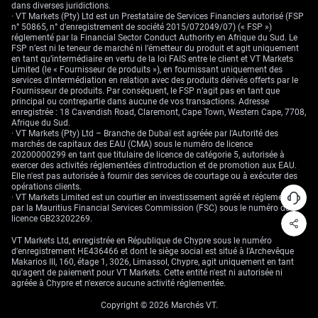
dans diverses juridictions.
· VT Markets (Pty) Ltd est un Prestataire de Services Financiers autorisé (FSP
n° 50865, n° d’enregistrement de société 2015/072049/07) (« FSP »)
réglementé par la Financial Sector Conduct Authority en Afrique du Sud. Le
FSP n’est ni le teneur de marché ni l’émetteur du produit et agit uniquement
en tant qu’intermédiaire en vertu de la loi FAIS entre le client et VT Markets
Limited (le « Fournisseur de produits »), en fournissant uniquement des
services d’intermédiation en relation avec des produits dérivés offerts par le
Fournisseur de produits. Par conséquent, le FSP n’agit pas en tant que
principal ou contrepartie dans aucune de vos transactions. Adresse
enregistrée : 18 Cavendish Road, Claremont, Cape Town, Western Cape, 7708,
Afrique du Sud.
· VT Markets (Pty) Ltd – Branche de Dubaï est agréée par l'Autorité des
marchés de capitaux des EAU (CMA) sous le numéro de licence
20200000299 en tant que titulaire de licence de catégorie 5, autorisée à
exercer des activités réglementées d'introduction et de promotion aux EAU.
Elle n'est pas autorisée à fournir des services de courtage ou à exécuter des
opérations clients.
· VT Markets Limited est un courtier en investissement agréé et réglementé
par la Mauritius Financial Services Commission (FSC) sous le numéro de
licence GB23202269.
VT Markets Ltd, enregistrée en République de Chypre sous le numéro
d'enregistrement HE436466 et dont le siège social est situé à l'Archevêque
Makarios III, 160, étage 1, 3026, Limassol, Chypre, agit uniquement en tant
qu'agent de paiement pour VT Markets. Cette entité n'est ni autorisée ni
agréée à Chypre et n'exerce aucune activité réglementée.
Copyright © 2026 Marchés VT.