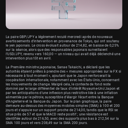
La paire GBP/JPY a légèrement reculé mercredi après de nouveaux
avertissements d’intervention en provenance de Tokyo, qui ont soutenu
le yen japonais. Le cross évoluait autour de 214,82, en baisse de 0,25%
sur la séance, alors que des responsables japonais surveillaient
l’USD/JPY, revenu vers 160,00 — un niveau qui avait déjà déclenché une
intervention plus tôt en avril.
La Première ministre japonaise, Sanae Takaichi, a déclaré que les
autorités étaient prêtes à prendre des « mesures appropriées sur le FX si
nécessaire à tout moment », ajoutant que le Japon renforcerait la
coopération internationale, notamment avec les États-Unis, concernant
les mouvements de change. Malgré cela, le contexte de fond reste
dominé par le large différentiel de taux d’intérêt Royaume-Uni/Japon et
par les anticipations d’une inflexion plus restrictive liée à une inflation
alimentée par le pétrole, susceptible d’élargir l’écart entre la Banque
d’Angleterre et la Banque du Japon. Sur le plan graphique, la paire
demeure au-dessus des moyennes mobiles simples (SMA) à 100 et 200
jours et s’appuie sur un support proche de 214,00, tandis que le RSI se
situe près de 57 et que le MACD reste positif ; une résistance est
identifiée autour de 216,50, avec des supports plus bas à 212,54 sur la
SMA 100 jours et vers 208,49 sur la SMA 200 jours.